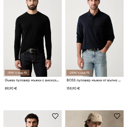
-15%* с код: FS
-25%* с код: FS
Guess пуловер мъжки с вискоза KADIR
BOSS пуловер мъжки от вълна H-Lancione
89,90 €
159,90 €