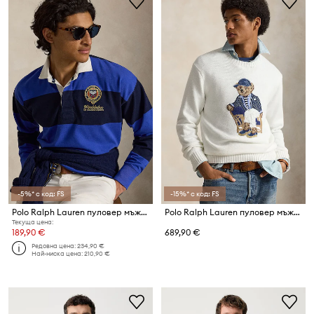
-5%* с код: FS
-15%* с код: FS
Polo Ralph Lauren пуловер мъжки от памук Wimbledon
Polo Ralph Lauren пуловер мъжки от памук
Текуща цена:
189,90 €
689,90 €
Редовна цена:
234,90 €
Най-ниска цена:
210,90 €