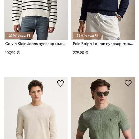
-25%* с код: FS
-25%* с код: FS
Calvin Klein Jeans пуловер мъжки от памук
Polo Ralph Lauren пуловер мъжки от памук
107,99 €
279,90 €