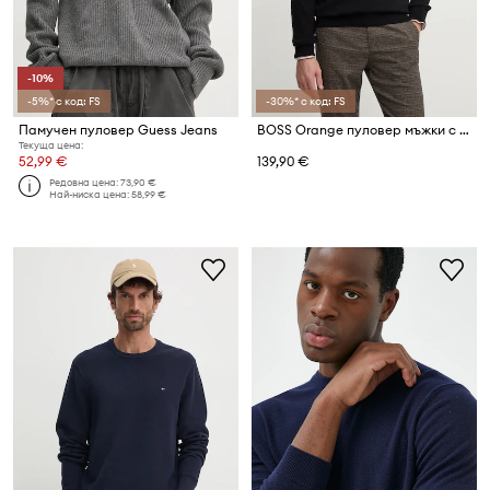
-10%
-5%* с код: FS
-30%* с код: FS
Памучен пуловер Guess Jeans
BOSS Orange пуловер мъжки с добавен кашмир Kanobix_S
Текуща цена:
52,99 €
139,90 €
Редовна цена:
73,90 €
Най-ниска цена:
58,99 €