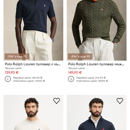
-5%* с код: FS
-5%* с код: FS
Polo Ralph Lauren пуловер с къси ръкави мъжки от памук
Polo Ralph Lauren пуловер мъжки памучен
Текуща цена:
Текуща цена:
139,90 €
149,90 €
Редовна цена:
184,90 €
Редовна цена:
214,90 €
Най-ниска цена:
149,90 €
Най-ниска цена:
159,90 €