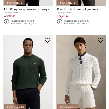
-5%* с код: FS
-5%* с код: FS
HUGO пуловер мъжки от памук San Cassius-C2
Polo Ralph Lauren - Пуловер
Текуща цена:
Текуща цена:
60,99 €
179,90 €
Редовна цена:
99,90 €
Редовна цена:
279,90 €
Най-ниска цена:
67,99 €
Най-ниска цена:
189,90 €
-25%* с код: FS
-15%* с код: FS