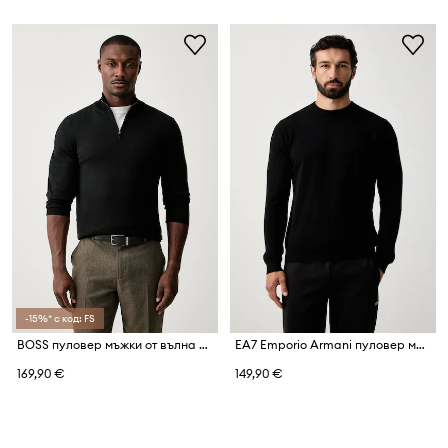
-15%* с код: FS
BOSS пуловер мъжки от вълна H-Ebenji
EA7 Emporio Armani пуловер мъжки с вълна
169,90 €
149,90 €