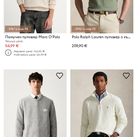
-5%* с код: FS
-15%* с код: FS
Памучен пуловер Marc O'Polo
Polo Ralph Lauren пуловер с къси ръкави мъжки от памук
Текуща цена:
54,99 €
209,90 €
Редовна цена:
102,90 €
Най-ниска цена:
60,99 €