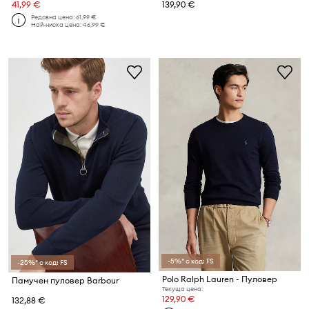
41,99 €
139,90 €
Редовна цена:
61,99 €
Най-ниска цена:
46,99 €
-5%* с код: FS
-25%* с код: FS
Polo Ralph Lauren - Пуловер
Памучен пуловер Barbour
Текуща цена:
129,90 €
132,88 €