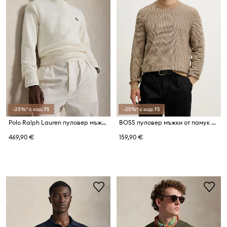
-25%* с код: FS
-25%* с код: FS
Polo Ralph Lauren пуловер мъжки от памук
BOSS пуловер мъжки от памук H-Lofranco
469,90 €
159,90 €