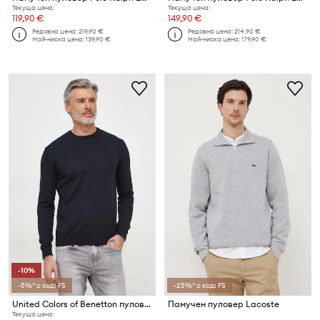
Текуща цена:
Текуща цена:
119,90 €
149,90 €
Редовна цена:
219,90 €
Редовна цена:
214,90 €
Най-ниска цена:
139,90 €
Най-ниска цена:
179,90 €
-10%
-5%* с код: FS
-25%* с код: FS
United Colors of Benetton пуловер мъжки от памук
Памучен пуловер Lacoste
Текуща цена: