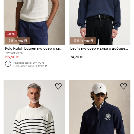
-12%
-5%* с код: FS
-15%* с код: FS
Polo Ralph Lauren пуловер с къси ръкави мъжки от памук Wimbledon
Levi's пуловер мъжки с добавена вълна LIGHTWEIGHT HM QUARTER ZIP
Текуща цена:
219,90 €
74,90 €
Редовна цена:
294,90 €
Най-ниска цена:
249,90 €