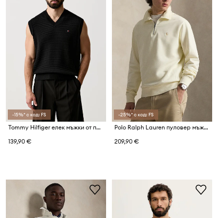
-15%* с код: FS
-25%* с код: FS
Tommy Hilfiger елек мъжки от памук
Polo Ralph Lauren пуловер мъжки от памук
139,90 €
209,90 €