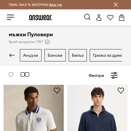
FINAL SALE % ЗАПОЧНА!
Спестявай с Answear Club
Виж тук
мъжки Пуловери
Брой продукти: 1787
анцузи
бански
бельо
грижа за дрехите
Филтри