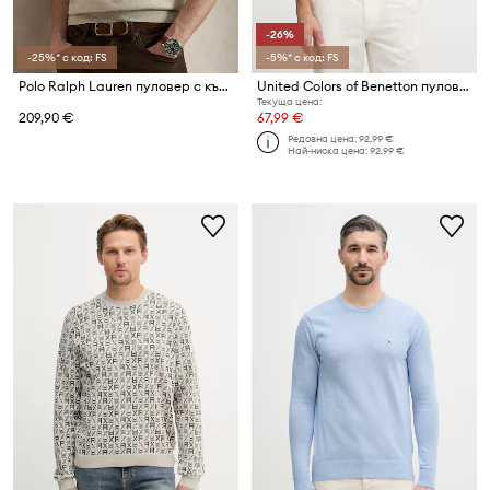
-26%
-25%* с код: FS
-5%* с код: FS
Polo Ralph Lauren пуловер с къси ръкави мъжки от памук
United Colors of Benetton пуловер мъжки с добавен лен
Текуща цена:
209,90 €
67,99 €
Редовна цена:
92,99 €
Най-ниска цена:
92,99 €