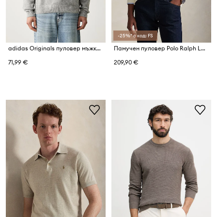
-25%* с код: FS
adidas Originals пуловер мъжки с вълна Trefoil Essentials
Памучен пуловер Polo Ralph Lauren 40/1 DBL KNIT JACQ
71,99 €
209,90 €