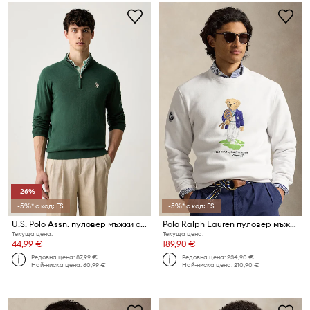
-26%
-5%* с код: FS
-5%* с код: FS
U.S. Polo Assn. пуловер мъжки с памук Rich Funnel 1/4 Zip
Polo Ralph Lauren пуловер мъжки от памук Wimbledon
Текуща цена:
Текуща цена:
44,99 €
189,90 €
Редовна цена:
87,99 €
Редовна цена:
234,90 €
Най-ниска цена:
60,99 €
Най-ниска цена:
210,90 €