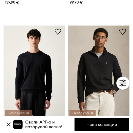
139,90 €
99,90 €
-25%* с код: FS
-15%* с код: FS
Emporio Armani пуловер мъжки с коприна
Polo Ralph Lauren пуловер мъжки от памук
Свали APP-a и
Нови колекции
пазарувай лесно!
389,90 €
199,90 €