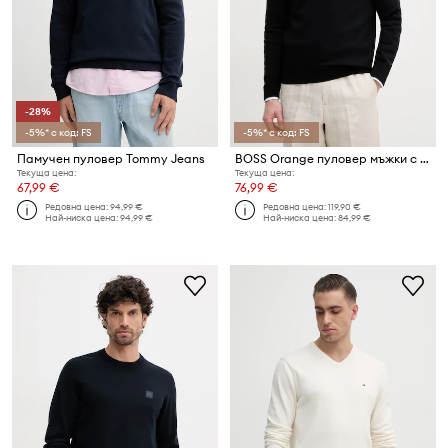
-28%
-5%* с код: FS
-5%* с код: FS
Памучен пуловер Tommy Jeans
BOSS Orange пуловер мъжки с памук Kanovano_S
Текуща цена:
Текуща цена:
67,99 €
76,99 €
Редовна цена:
94,99 €
Редовна цена:
119,90 €
Най-ниска цена:
94,99 €
Най-ниска цена:
84,99 €