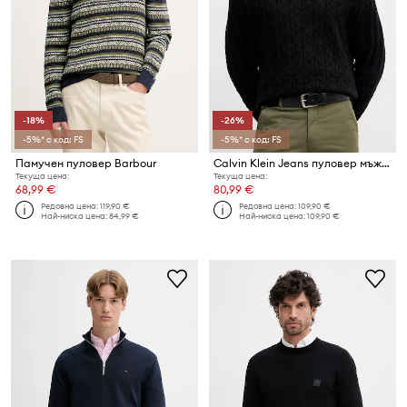
-18%
-26%
-5%* с код: FS
-5%* с код: FS
Памучен пуловер Barbour
Calvin Klein Jeans пуловер мъжки от памук
Текуща цена:
Текуща цена:
68,99 €
80,99 €
Редовна цена:
119,90 €
Редовна цена:
109,90 €
Най-ниска цена:
84,99 €
Най-ниска цена:
109,90 €