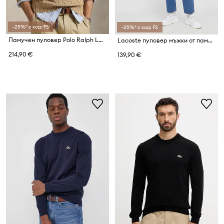
-25%* с код: FS
-25%* с код: FS
Памучен пуловер Polo Ralph Lauren
Lacoste пуловер мъжки от памук
214,90 €
139,90 €