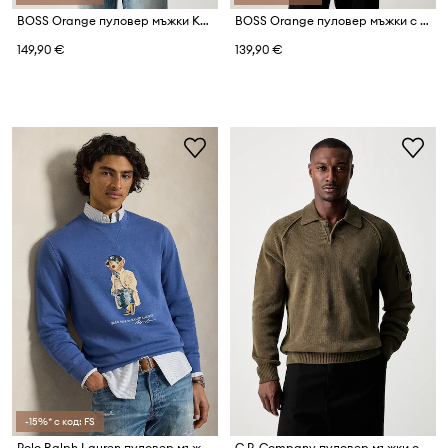
BOSS Orange пуловер мъжки Kosido
BOSS Orange пуловер мъжки с добавен кашмир Kanobix_S
149,90 €
139,90 €
-15%* с код: FS
Polo Ralph Lauren пуловер мъжки с памук
C.P. Company пуловер мъжки от памук