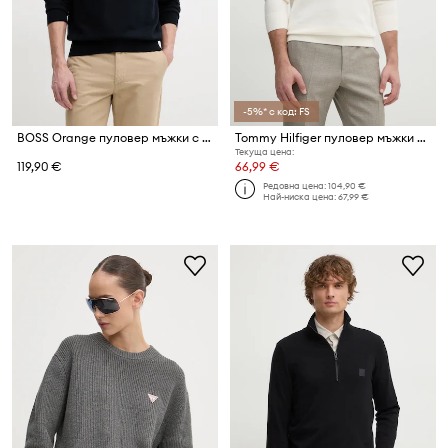
-5%* с код: FS
BOSS Orange пуловер мъжки с памук Kanovano_S
Tommy Hilfiger пуловер мъжки от памук
Текуща цена:
119,90 €
66,99 €
Редовна цена:
104,90 €
Най-ниска цена:
67,99 €