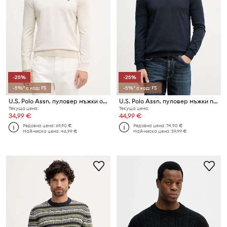
-25%
-25%
-5%* с код: FS
-5%* с код: FS
U.S. Polo Assn. пуловер мъжки от памук DHM KNIT
U.S. Polo Assn. пуловер мъжки памучен 1/4 ZIP NECK
Текуща цена:
Текуща цена:
34,99 €
44,99 €
Редовна цена:
69,90 €
Редовна цена:
74,90 €
Най-ниска цена:
46,99 €
Най-ниска цена:
59,99 €