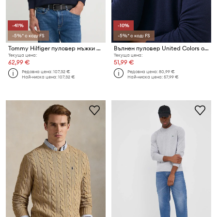
-41%
-10%
-5%* с код: FS
-5%* с код: FS
Tommy Hilfiger пуловер мъжки от памук
Вълнен пуловер United Colors of Benetton
Текуща цена:
Текуща цена:
62,99 €
51,99 €
Редовна цена:
107,32 €
Редовна цена:
80,99 €
Най-ниска цена:
107,32 €
Най-ниска цена:
57,99 €