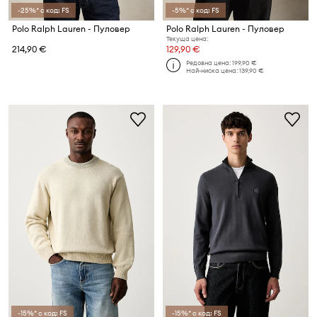
-25%* с код: FS
-5%* с код: FS
Polo Ralph Lauren - Пуловер
Polo Ralph Lauren - Пуловер
Текуща цена:
214,90 €
129,90 €
Редовна цена:
199,90 €
Най-ниска цена:
139,90 €
-15%* с код: FS
-15%* с код: FS