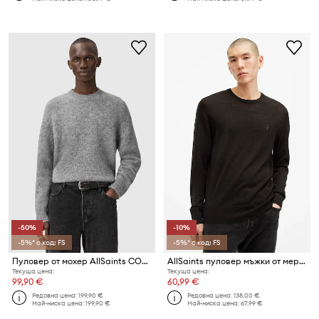
-50%
-10%
-5%* с код: FS
-5%* с код: FS
Пуловер от мохер AllSaints COBY
AllSaints пуловер мъжки от мериносова вълна
Текуща цена:
Текуща цена:
99,90 €
60,99 €
Редовна цена:
199,90 €
Редовна цена:
138,00 €
Най-ниска цена:
199,90 €
Най-ниска цена:
67,99 €