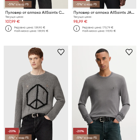
-5%* с код: FS
-5%* с код: FS
Пуловер от алпака AllSaints CURV
Пуловер от алпака AllSaints JAKOB
Текуща цена:
Текуща цена:
107,99 €
98,99 €
Редовна цена:
139,90 €
Редовна цена:
173,79 €
Най-ниска цена:
139,90 €
Най-ниска цена:
119,90 €
-20%
-20%
-5%* с код: FS
-5%* с код: FS