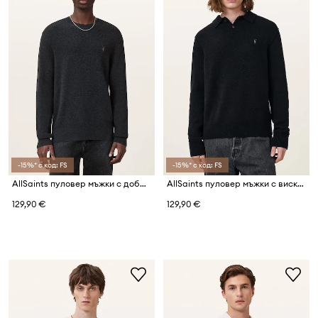
-15%* с код: FS
-15%* с код: FS
AllSaints пуловер мъжки с добавена вълна
AllSaints пуловер мъжки с вискоза STATTEN
129,90 €
129,90 €