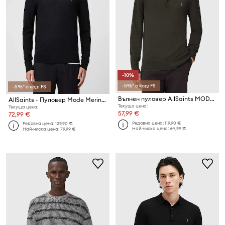
-10%
-5%* с код: FS
-5%* с код: FS
Вълнен пуловер AllSaints MODE MERINO
AllSaints - Пуловер Mode Merino Crew
Текуща цена:
Текуща цена:
57,99 €
72,99 €
Редовна цена:
119,90 €
Редовна цена:
129,90 €
Най-ниска цена:
64,99 €
Най-ниска цена:
79,99 €