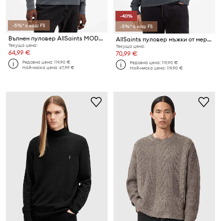
-40%
-5%* с код: FS
-5%* с код: FS
Вълнен пуловер AllSaints MODE MERINO
AllSaints пуловер мъжки от мериносова вълна
Текуща цена:
Текуща цена:
64,99 €
70,99 €
Редовна цена:
119,90 €
Редовна цена:
119,90 €
Най-ниска цена:
67,99 €
Най-ниска цена:
119,90 €