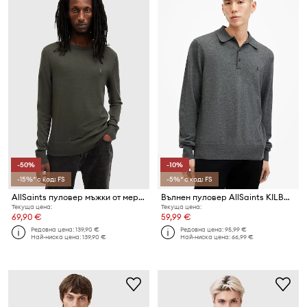
-50%
-10%
-15%* с код: FS
-5%* с код: FS
AllSaints пуловер мъжки от мериносова вълна
Вълнен пуловер AllSaints KILBURN
Текуща цена:
Текуща цена:
69,90 €
59,99 €
Редовна цена:
139,90 €
Редовна цена:
95,99 €
Най-ниска цена:
139,90 €
Най-ниска цена:
66,99 €