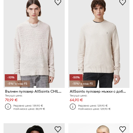
-10%
-50%
-5%* с код: FS
-15%* с код: FS
Вълнен пуловер AllSaints CHILLION
AllSaints пуловер мъжки с добавена вълна
Текуща цена:
Текуща цена:
79,99 €
64,90 €
Редовна цена:
139,90 €
Редовна цена:
129,90 €
Най-ниска цена:
88,99 €
Най-ниска цена:
129,90 €