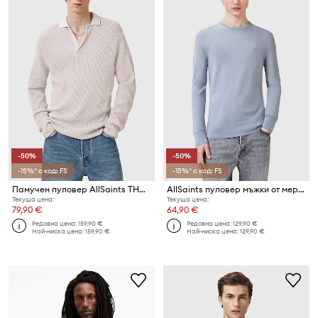
-50%
-50%
-15%* с код: FS
-15%* с код: FS
Памучен пуловер AllSaints THOMA
AllSaints пуловер мъжки от мериносова вълна
Текуща цена:
Текуща цена:
79,90 €
64,90 €
Редовна цена:
159,90 €
Редовна цена:
129,90 €
Най-ниска цена:
159,90 €
Най-ниска цена:
129,90 €