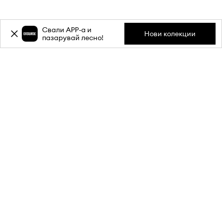
Свали APP-a и
Нови колекции
пазарувай лесно!
Абонирай се за бюлетина ни и
вземи
-20%
отстъпка** за
първата си поръчка.
Присъедини се към нашата общност, за да получаваш
информация за най-новите промоции и продукти.