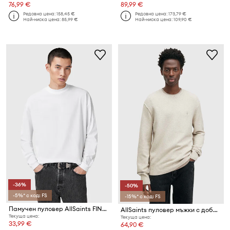
76,99 €
89,99 €
Редовна цена:
158,45 €
Редовна цена:
173,79 €
Най-ниска цена:
85,99 €
Най-ниска цена:
109,90 €
-36%
-50%
-5%* с код: FS
-15%* с код: FS
Памучен пуловер AllSaints FINN
AllSaints пуловер мъжки с добавена вълна
Текуща цена:
Текуща цена:
33,99 €
64,90 €