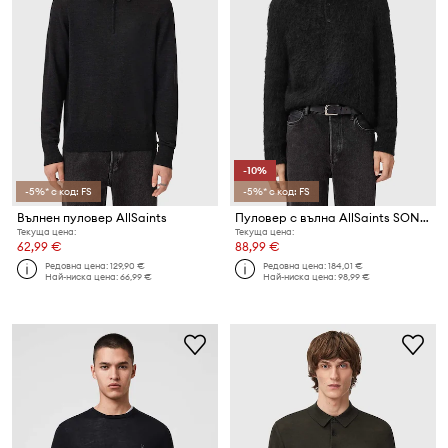
-10%
-5%* с код: FS
-5%* с код: FS
Вълнен пуловер AllSaints
Пуловер с вълна AllSaints SONNY
Текуща цена:
Текуща цена:
62,99 €
88,99 €
Редовна цена:
129,90 €
Редовна цена:
184,01 €
Най-ниска цена:
66,99 €
Най-ниска цена:
98,99 €