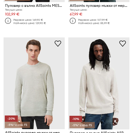
Пуловер с вълна AllSaints MESSAGE
AllSaints пуловер мъжки от мериносова вълна
Текуща цена:
Текуща цена:
102,99 €
67,99 €
Редовна цена:
169,90 €
Редовна цена:
107,99 €
Най-ниска цена:
129,90 €
Най-ниска цена:
85,99 €
-20%
-10%
-5%* с код: FS
-5%* с код: FS
AllSaints пуловер мъжки от мериносова вълна
Пуловер с вълна AllSaints ASPEN