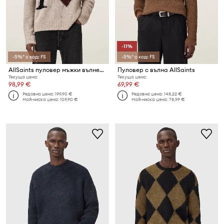
-11%
-5%* с код: FS
-5%* с код: FS
AllSaints пуловер мъжки вълнен LOVER KNIT
Пуловер с вълна AllSaints
Текуща цена:
Текуща цена:
98,99 €
69,99 €
Редовна цена:
199,90 €
Редовна цена:
148,22 €
Най-ниска цена:
109,90 €
Най-ниска цена:
78,99 €