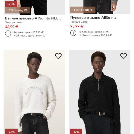
-21%
-5%* с код: FS
-5%* с код: FS
Пуловер с вълна AllSaints
Вълнен пуловер AllSaints KILBURN MOCK
Текуща цена:
Текуща цена:
95,99 €
46,99 €
Редовна цена:
184,01 €
Редовна цена:
107,90 €
Най-ниска цена:
105,99 €
Най-ниска цена:
59,99 €
-22%
-17%