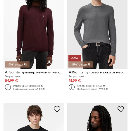
-10%
-5%* с код: FS
-5%* с код: FS
AllSaints пуловер мъжки от мериносова вълна
AllSaints пуловер мъжки от мериносова вълна
Текуща цена:
Текуща цена:
54,99 €
51,99 €
Редовна цена:
138,00 €
Редовна цена:
117,55 €
Най-ниска цена:
60,99 €
Най-ниска цена:
57,99 €