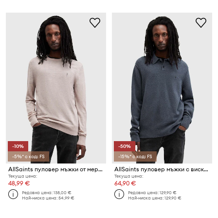
-10%
-50%
-5%* с код: FS
-15%* с код: FS
AllSaints пуловер мъжки от мериносова вълна
AllSaints пуловер мъжки с вискоза STATTEN
Текуща цена:
Текуща цена:
48,99 €
64,90 €
Редовна цена:
138,00 €
Редовна цена:
129,90 €
Най-ниска цена:
54,99 €
Най-ниска цена:
129,90 €