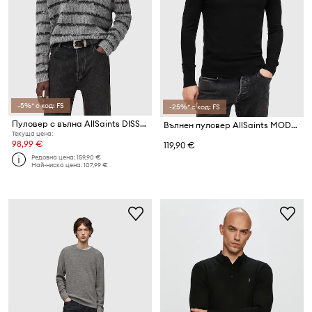
-5%* с код: FS
-25%* с код: FS
Пуловер с вълна AllSaints DISSOLVED
Вълнен пуловер AllSaints MODE MERINO
Текуща цена:
98,99 €
119,90 €
Редовна цена:
159,90 €
Най-ниска цена:
107,99 €