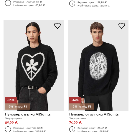
Редовна цена:
53,90 €
Редовна цена:
129,90 €
Най-ниска цена:
53,90 €
Най-ниска цена:
129,90 €
-15%
-14%
-5%* с код: FS
-5%* с код: FS
Пуловер с вълна AllSaints
Пуловер от алпака AllSaints
Текуща цена:
Текуща цена:
89,99 €
76,99 €
Редовна цена:
184,01 €
Редовна цена:
158,45 €
Най-ниска цена:
105,99 €
Най-ниска цена:
89,99 €