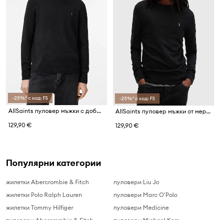
-25%* с код: FS
-25%* с код: FS
AllSaints пуловер мъжки с добавена вълна
AllSaints пуловер мъжки от мериносова вълна
129,90 €
129,90 €
Популярни категории
жилетки Abercrombie & Fitch
пуловери Liu Jo
жилетки Polo Ralph Lauren
пуловери Marc O'Polo
жилетки Tommy Hilfiger
пуловери Medicine