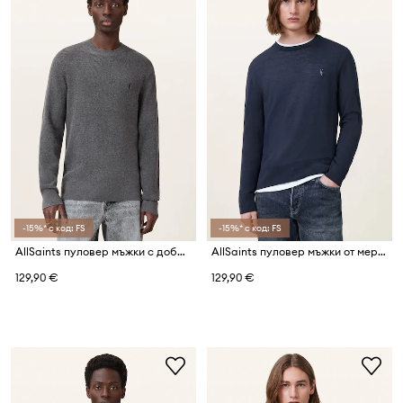
-15%* с код: FS
-15%* с код: FS
AllSaints пуловер мъжки с добавена вълна
AllSaints пуловер мъжки от мериносова вълна
129,90 €
129,90 €