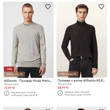
-14%
-5%* с код: FS
-5%* с код: FS
Пуловер с вълна AllSaints KILBURN
AllSaints - Пуловер Mode Merino Crew
Текуща цена:
Текуща цена:
88,99 €
72,99 €
Редовна цена:
122,66 €
Редовна цена:
109,90 €
Най-ниска цена:
91,98 €
Най-ниска цена:
84,99 €