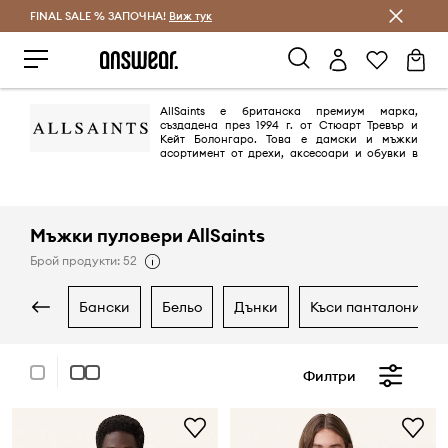
FINAL SALE % ЗАПОЧНА!
Спестявай с Answear Club
Виж тук
AllSaints е британска премиум марка,
създадена през 1994 г. от Стюарт Тревър и
Кейт Болонгаро. Това е дамски и мъжки
асортимент от дрехи, аксесоари и обувки в
232 магазина по целия свят. Марката има много колаборации с
музикалната индустрия, например с групите Kings of Leon, Blonde
Redhead и Dum Dum Girls.
Мъжки пуловери AllSaints
Брой продукти: 52
бански
бельо
дънки
къси панталони
Филтри