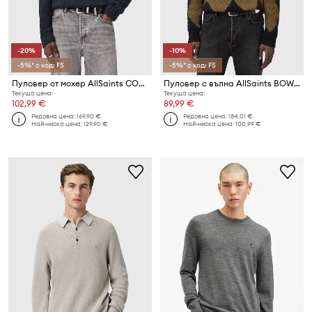
-20%
-10%
-5%* с код: FS
-5%* с код: FS
Пуловер от мохер AllSaints COBY
Пуловер с вълна AllSaints BOWER
Текуща цена:
Текуща цена:
102,99 €
89,99 €
Редовна цена:
169,90 €
Редовна цена:
184,01 €
Най-ниска цена:
129,90 €
Най-ниска цена:
100,99 €