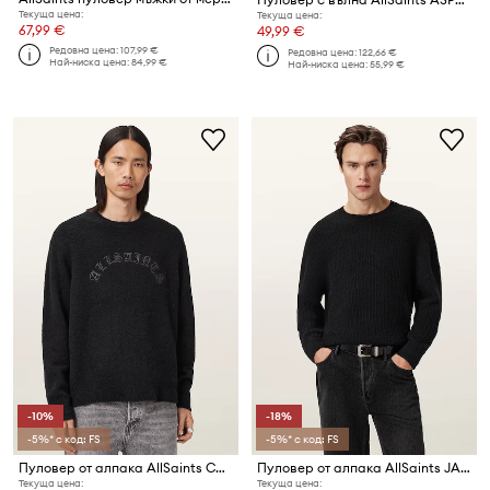
Текуща цена:
Текуща цена:
67,99 €
49,99 €
Редовна цена:
107,99 €
Редовна цена:
122,66 €
Най-ниска цена:
84,99 €
Най-ниска цена:
55,99 €
-10%
-18%
-5%* с код: FS
-5%* с код: FS
Пуловер от алпака AllSaints CURV
Пуловер от алпака AllSaints JAKOB
Текуща цена:
Текуща цена: