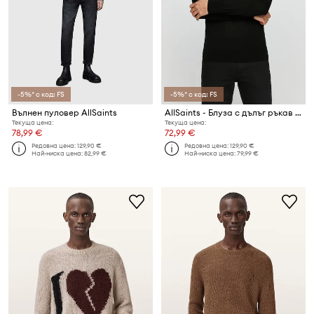
-5%* с код: FS
-5%* с код: FS
Вълнен пуловер AllSaints
AllSaints - Блуза с дълъг ръкав Mode Merino LS Polo
Текуща цена:
Текуща цена:
78,99 €
72,99 €
Редовна цена:
129,90 €
Редовна цена:
129,90 €
Най-ниска цена:
82,99 €
Най-ниска цена:
79,99 €