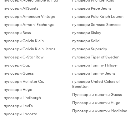
пуловери Abercrombie & Fitch
пуловери Michael Kors
пуловери AllSaints
пуловери Pepe Jeans
пуловери American Vintage
пуловери Polo Ralph Lauren
пуловери Armani Exchange
пуловери Samsoe Samsoe
пуловери Boss
пуловери Sisley
пуловери Calvin Klein
пуловери Solid
пуловери Calvin Klein Jeans
пуловери Superdry
пуловери G-Star Raw
пуловери Tiger of Sweden
пуловери Gap
пуловери Tommy Hilfiger
пуловери Guess
пуловери Tommy Jeans
пуловери Hollister Co.
пуловери United Colors of
Benetton
пуловери Hugo
Пуловери и жилетки Guess
пуловери Lindbergh
Пуловери и жилетки Hugo
пуловери Levi's
Пуловери и жилетки Medicine
пуловери Lacoste