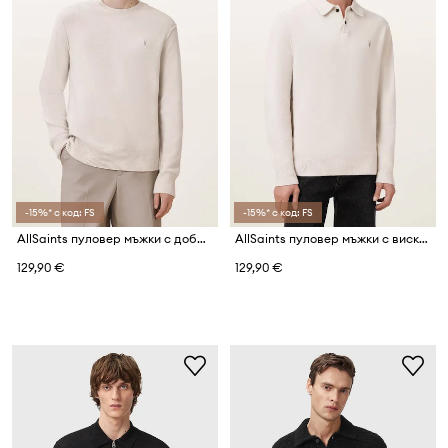
-15%* с код: FS
-15%* с код: FS
AllSaints пуловер мъжки с добавена вълна
AllSaints пуловер мъжки с вискоза STATTEN
129,90 €
129,90 €