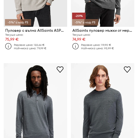
-20%
-5%* с код: FS
-5%* с код: FS
Пуловер с вълна AllSaints ASPEN
AllSaints пуловер мъжки от мериносова вълна
Текуща цена:
Текуща цена:
75,99 €
74,99 €
Редовна цена:
122,66 €
Редовна цена:
119,90 €
Най-ниска цена:
79,99 €
Най-ниска цена:
93,99 €