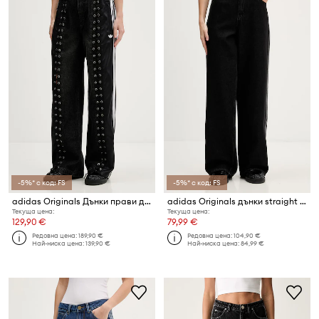
-5%* с код: FS
-5%* с код: FS
adidas Originals Дънки прави дамски
adidas Originals дънки straight дамски Firebird
Текуща цена:
Текуща цена:
129,90 €
79,99 €
Редовна цена:
189,90 €
Редовна цена:
104,90 €
Най-ниска цена:
139,90 €
Най-ниска цена:
84,99 €