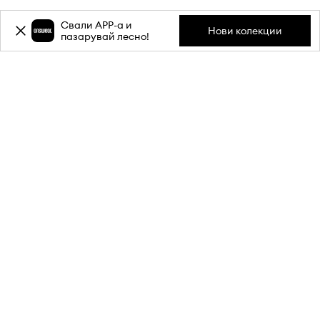
Свали APP-a и
Нови колекции
пазарувай лесно!
Абонирай се за бюлетина ни и
вземи
-20%
отстъпка** за
първата си поръчка.
Присъедини се към нашата общност, за да получаваш
информация за най-новите промоции и продукти.
**Отстъпката е еднократна и важи за продукти с редовна цена.