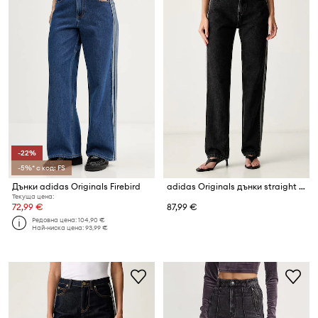
-22%
-5%* с код: FS
Дънки adidas Originals Firebird
adidas Originals дънки straight дамски Firebird
Текуща цена:
72,99 €
87,99 €
Редовна цена:
104,90 €
Най-ниска цена:
93,99 €