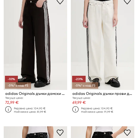
-10%
-23%
-5%* с код: FS
-5%* с код: FS
adidas Originals дънки дамски Firebird
adidas Originals дънки прави дамски Firebird
Текуща цена:
Текуща цена:
72,99 €
69,99 €
Редовна цена:
104,90 €
Редовна цена:
104,90 €
Най-ниска цена:
81,99 €
Най-ниска цена:
91,99 €