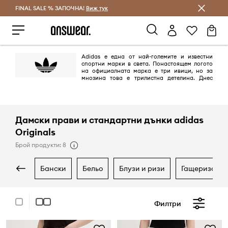
FINAL SALE % ЗАПОЧНА!
Спестявай с Answear Club
Виж тук
Adidas е една от най-големите и известни
спортни марки в света. Понастоящем логото
на официалната марка е три ивици, но за
мнозина това е трилистна детелина. Днес
това лого се появява върху продуктите от линията adidas Originals,
поддържана в ретро стил и се позовава на най-емблематичните
модели на марката, създадена между 40-те и 80-те години на ХХ век.
Дамски прави и стандартни дънки adidas
Originals
Брой продукти: 8
бански
бельо
блузи и ризи
гащеризони
Филтри