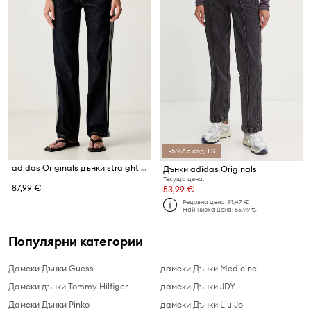
-5%* с код: FS
adidas Originals дънки straight дамски Firebird
Дънки adidas Originals
Текуща цена:
87,99 €
53,99 €
Редовна цена:
91,47 €
Най-ниска цена:
55,99 €
Популярни категории
Дамски Дънки Guess
дамски Дънки Medicine
Дамски дънки Tommy Hilfiger
дамски Дънки JDY
Дамски Дънки Pinko
дамски Дънки Liu Jo