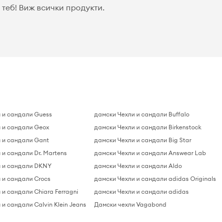
теб! Виж всички продукти.
 и сандали Guess
дамски Чехли и сандали Buffalo
 и сандали Geox
дамски Чехли и сандали Birkenstock
 и сандали Gant
дамски Чехли и сандали Big Star
 и сандали Dr. Martens
дамски Чехли и сандали Answear Lab
и и сандали DKNY
дамски Чехли и сандали Aldo
 и сандали Crocs
дамски Чехли и сандали adidas Originals
 и сандали Chiara Ferragni
дамски Чехли и сандали adidas
и сандали Calvin Klein Jeans
Дамски чехли Vagabond