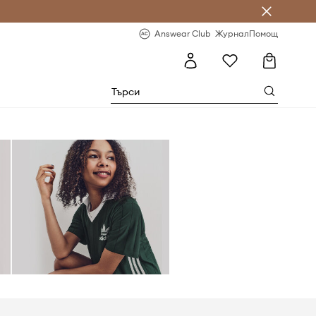
естявай с Answear Club
-20% за първа поръчка
Answear Club
Журнал
Помощ