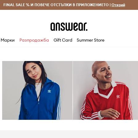
 и връщане за поръчки над 70 EUR
FINAL SALE % И ПОВЕЧЕ ОТСТЪПКИ В ПРИЛОЖЕНИЕТО |
Доставка 1-5 дни
Открий
Сп
Марки
Разпродажба
Gift Card
Summer Store