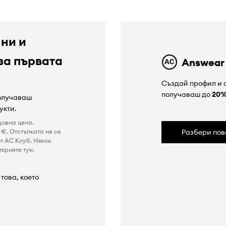
 ни и
за първата
Answear
Създай профил и с
получаваш до
20
получаваш
укти.
довна цена.
€. Отстъпката не се
Разбери пов
т AC Клуб. Някои
криете тук:
това, което
а