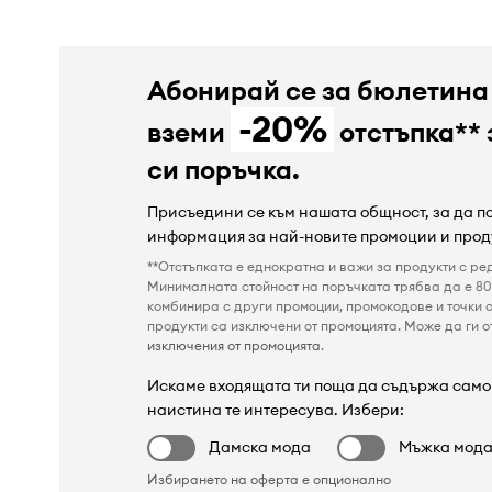
Абонирай се за бюлетина
-20%
вземи
отстъпка** 
си поръчка.
Присъедини се към нашата общност, за да 
информация за най-новите промоции и прод
**Отстъпката е еднократна и важи за продукти с ре
Минималната стойност на поръчката трябва да е 80 
комбинира с други промоции, промокодове и точки о
продукти са изключени от промоцията. Може да ги от
изключения от промоцията
.
Искаме входящата ти поща да съдържа само 
наистина те интересува. Избери:
Дамска мода
Мъжка мод
Избирането на оферта е опционално