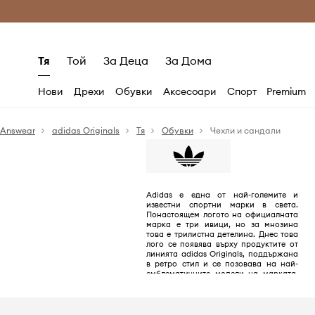
Само оригинални продукти
Безплатни доставка
Тя
Той
За Деца
За Дома
Нови
Дрехи
Обувки
Аксесоари
Спорт
Premium
Answear
adidas Originals
Тя
Обувки
Чехли и сандали
Adidas е една от най-големите и
известни спортни марки в света.
Понастоящем логото на официалната
марка е три ивици, но за мнозина
това е трилистна детелина. Днес това
лого се появява върху продуктите от
линията adidas Originals, поддържана
в ретро стил и се позовава на най-
емблематичните модели на марката,
създадена между 40-те и 80-те години
на ХХ век.