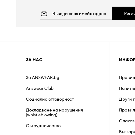
Реги
ЗА НАС
ИНФО
За ANSWEAR.bg
Правил
Answear Club
Полити
Социална отговорност
Други 
Докладване на нарушения
Правил
(whistleblowing)
Опаков
Сътрудничество
Българ