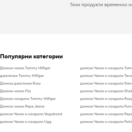
Тези продукти временно н
Популярни категории
Дамски чехли Tommy Hilfiger
дамски Чехли и сандали Tomm
джапанки Tommy Hilfiger
дамски Чехли и сандали Tev
Дамски джапанки Roxy
дамски Чехли и сандали Ste
Дамски чехли Fila
дамски Чехли и сандали Sha
Дамски сандали Tommy Hilfiger
дамски Чехли и сандали Rox
Дамски чехли Pepe Jeans
дамски Чехли и сандали Pum
дамски Чехли и сандали Vagabond
дамски Чехли и сандали Pep
дамски Чехли и сандали Ugg
дамски Чехли и сандали Patri