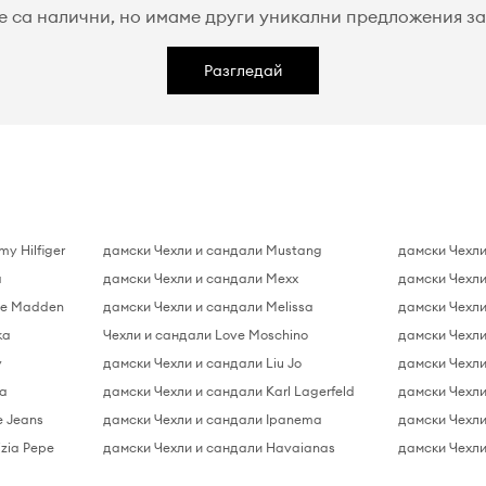
е са налични, но имаме други уникални предложения за 
Разгледай
y Hilfiger
дамски Чехли и сандали Mustang
дамски Чехли
a
дамски Чехли и сандали Mexx
дамски Чехли
ve Madden
дамски Чехли и сандали Melissa
дамски Чехли
ka
Чехли и сандали Love Moschino
дамски Чехли
y
дамски Чехли и сандали Liu Jo
дамски Чехл
a
дамски Чехли и сандали Karl Lagerfeld
дамски Чехли
e Jeans
дамски Чехли и сандали Ipanema
дамски Чехли
zia Pepe
дамски Чехли и сандали Havaianas
дамски Чехли 