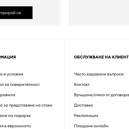
стрирай се
РМАЦИЯ
ОБСЛУЖВАНЕ НА КЛИЕНТ
а и условия
Често задавани въпроси
ка за поверителност
Контакт
правила
Връщане/отказ от договор
а за представяне на стоки
Доставка
ане на подарък
Рекламация
ия в еврозоната
Плащане онлайн