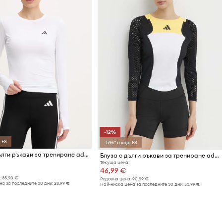
-12%
 FS
-5%* с код: FS
Блуза с дълги ръкави за трениране adidas Performance
Блуза с дълги ръкави за трениране adidas Performance
Текуща цена:
46,99 €
:
35,90 €
Редовна цена:
90,99 €
а за последните 30 дни:
28,99 €
Най-ниска цена за последните 30 дни:
53,99 €