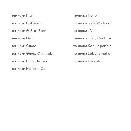
тениски Fila
тениски Hugo
тениски Fjallraven
тениски Jack Wolfskin
тениски G-Star Raw
тениски JDY
тениски Gap
тениски Juicy Couture
тениски Guess
тениски Karl Lagerfeld
тениски Guess Originals
тениски Labellamafia
тениски Helly Hansen
тениски Lacoste
тениски Hollister Co.