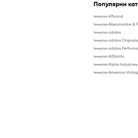
Популярни ка
тениски 47brand
тениски Abercrombie & F
тениски adidas
тениски adidas Original
тениски adidas Perform
тениски AllSaints
тениски Alpha Industries
тениски American Vinta