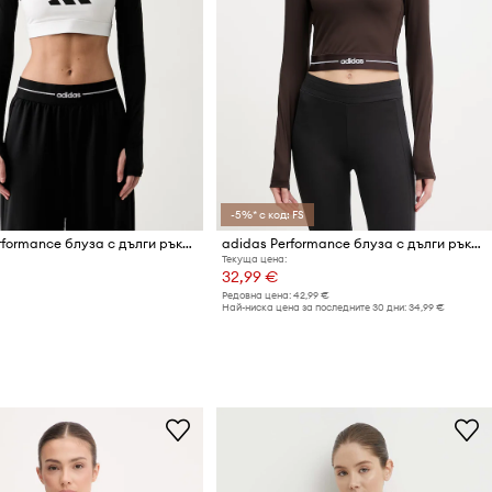
-5%* с код: FS
adidas Performance блуза с дълги ръкави за трениране дамска
adidas Performance блуза с дълги ръкави за трениране дамска
Текуща цена:
32,99 €
Редовна цена:
42,99 €
Най-ниска цена за последните 30 дни:
34,99 €