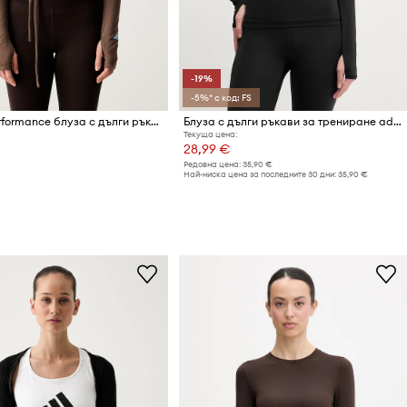
-19%
-5%* с код: FS
adidas Performance блуза с дълги ръкави за йога дамска Three Stripes Studio
Блуза с дълги ръкави за трениране adidas Performance
Текуща цена:
28,99 €
Редовна цена:
35,90 €
Най-ниска цена за последните 30 дни:
35,90 €