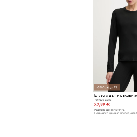
-5%* с код: FS
Текуща цена:
32,99 €
Редовна цена:
40,34 €
Най-ниска цена за последните 