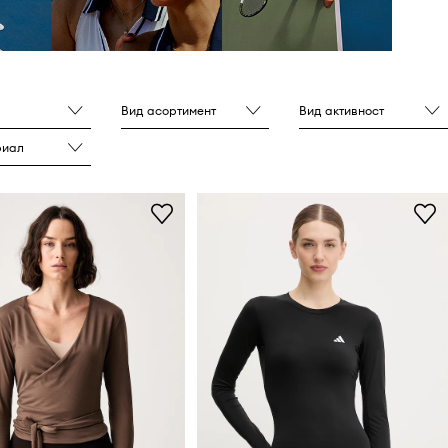
Вид асортимент
Вид активност
риал