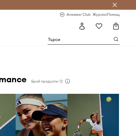
естявай с Answear Club
-20% за първа поръчка
Answear Club
Журнал
Помощ
rmance
Брой продукти: 12