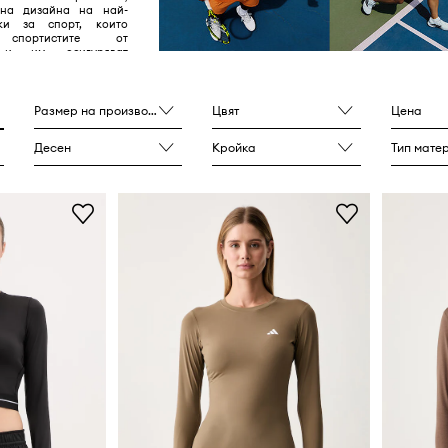
 на дизайна на най-
ки за спорт, които
 спортистите от
 и им осигуряват
е постигната на 100%.
Размер на производителя
Цвят
Цена
Десен
Кройка
Тип мате