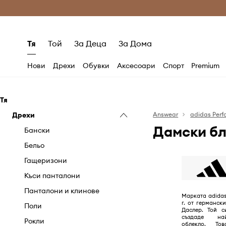
Само оригинални продукти
Безплатни доставка
Тя
Той
За Деца
За Дома
Нови
Дрехи
Обувки
Аксесоари
Спорт
Premium
Тя
Дрехи
Answear
adidas Per
Дамски бл
Бански
Бельо
Гащеризони
Къси панталони
Панталони и клинове
Марката adidas
г. от германс
Поли
Даслер. Той с
създаде най
Рокли
облекло. То