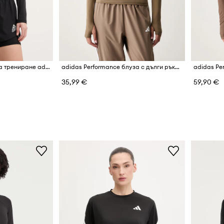
Блуза с дълги ръкави за трениране adidas Performance
adidas Performance блуза с дълги ръкави за трениране дамска Essentials
35,99 €
59,90 €