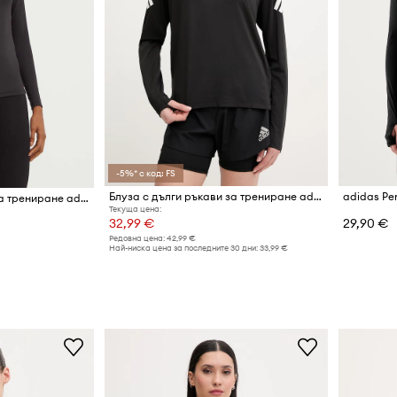
-5%* с код: FS
Блуза с дълги ръкави за трениране adidas Performance adi365
Блуза с дълги ръкави за трениране adidas Performance Techfit
Текуща цена:
32,99 €
29,90 €
Редовна цена:
42,99 €
Най-ниска цена за последните 30 дни:
33,99 €