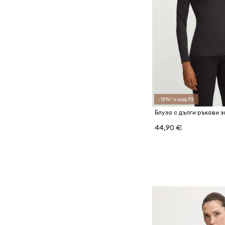
-15%* с код: FS
44,90 €