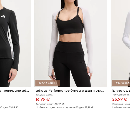
-5%* с код: FS
-5%* с код:
Блуза с дълги ръкави за трениране adidas Performance Train Essentials
adidas Performance блуза с дълги ръкави за трениране дамска
Текуща цена:
Текуща цена:
16,99 €
26,99 €
Редовна цена:
30,90 €
Редовна цена
30 дни:
33,99 €
Най-ниска цена за последните 30 дни:
17,99 €
Най-ниска цен