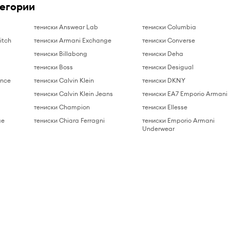
тегории
тениски Answear Lab
тениски Columbia
itch
тениски Armani Exchange
тениски Converse
тениски Billabong
тениски Deha
s
тениски Boss
тениски Desigual
ance
тениски Calvin Klein
тениски DKNY
тениски Calvin Klein Jeans
тениски EA7 Emporio Armani
тениски Champion
тениски Ellesse
ge
тениски Chiara Ferragni
тениски Emporio Armani
Underwear