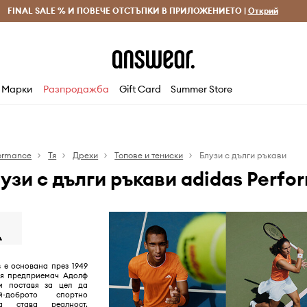
 и връщане за поръчки над 70 EUR
FINAL SALE % И ПОВЕЧЕ ОТСТЪПКИ В ПРИЛОЖЕНИЕТО |
Доставка 1-5 дни
Открий
Сп
Марки
Разпродажба
Gift Card
Summer Store
formance
Тя
Дрехи
Топове и тениски
Блузи с дълги ръкави
узи с дълги ръкави adidas Perfo
 е основана през 1949
кия предприемач Адолф
и поставя за цел да
-доброто спортно
ва става реалност,