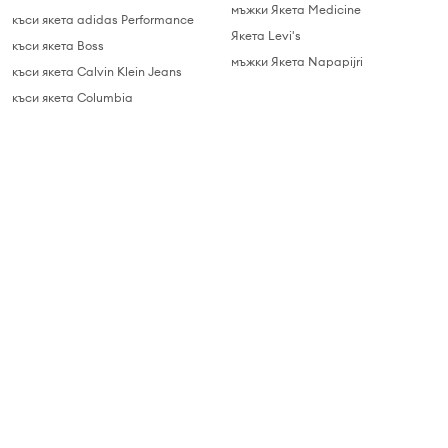
мъжки Якета Medicine
къси якета adidas Performance
Якета Levi's
къси якета Boss
мъжки Якета Napapijri
къси якета Calvin Klein Jeans
къси якета Columbia