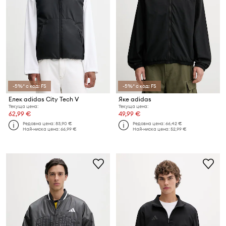
-5%* с код: FS
-5%* с код: FS
Елек adidas City Tech V
Яке adidas
Текуща цена:
Текуща цена:
62,99 €
49,99 €
Редовна цена:
83,90 €
Редовна цена:
66,42 €
Най-ниска цена:
66,99 €
Най-ниска цена:
52,99 €