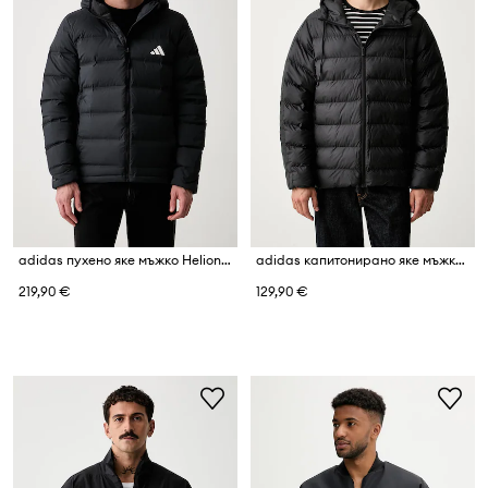
adidas пухено яке мъжко Helionic
adidas капитонирано яке мъжко Essentials
219,90 €
129,90 €