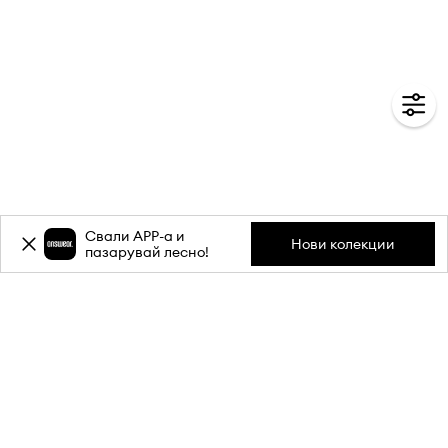
Свали APP-a и
Нови колекции
пазарувай лесно!