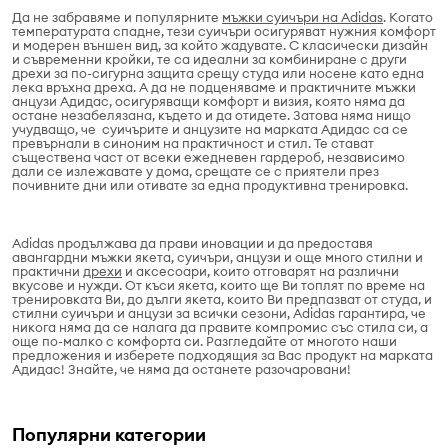
Да не забравяме и популярните
мъжки суичъри на Adidas
. Когато
температурата спадне, тези суичъри осигуряват нужния комфорт
и модерен външен вид, за който жадувате. С класически дизайн
и съвременни кройки, те са идеални за комбиниране с други
дрехи за по-сигурна защита срещу студа или носене като една
лека връхна дреха. А да не подценяваме и практичните мъжки
анцузи Адидас, осигуряващи комфорт и визия, която няма да
остане незабелязана, където и да отидете. Затова няма нищо
учудващо, че суичърите и анцузите на марката Адидас са се
превърнали в синоним на практичност и стил. Те стават
съществена част от всеки ежедневен гардероб, независимо
дали се излежавате у дома, срещате се с приятели през
почивните дни или отивате за една продуктивна тренировка.
Adidas продължава да прави иновации и да предоставя
авангардни мъжки якета, суичъри, анцузи и още много стилни и
практични
дрехи
и аксесоари, които отговарят на различни
вкусове и нужди. От къси якета, които ще Ви топлят по време на
тренировката Ви, до дълги якета, които Ви предпазват от студа, и
стилни суичъри и анцузи за всички сезони, Adidas гарантира, че
никога няма да се налага да правите компромис със стила си, а
още по-малко с комфорта си. Разгледайте от многото наши
предложения и изберете подходящия за Вас продукт на марката
Адидас! Знайте, че няма да останете разочаровани!
Популярни категории