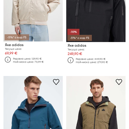
-10%
-5%* с код: FS
-5%* с код: FS
Яке adidas
Яке adidas
Текуща цена:
Текуща цена:
69,99 €
249,90 €
Редовна цена:
129,90 €
Редовна цена:
449,90 €
Най-ниска цена:
73,99 €
Най-ниска цена:
279,90 €