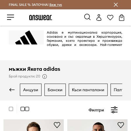
FINAL SALE % ЗАПОЧНА!
Спестявай с Answear Club
Виж тук
Adidas е мултинационална корпорация,
основана и със седалище в Херцогенаурах,
Германия, която проектира и произвежда
обувки, дрехи и аксесоари. Най-големият
производител на спортно облекло в Европа и вторият по големина в
света,
мъжки Якета adidas
Брой продукти: 20
анцузи
бански
къси панталони
палта
Филтри