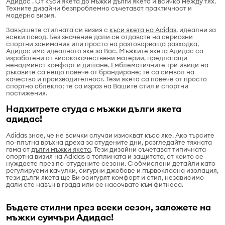
Адидас . От къси якета до мъжки дълги якета и всичко между тях.
Техните дизайни безпроблемно съчетават практичност и
модерна визия.
Завършете стилната си визия с
къси якета на Adidas
, идеални за
всеки повод. Без значение дали се отдавате на сериозни
спортни занимания или просто на разтоварваща разходка,
Адидас има идеалното яке за Вас. Мъжките якета Адидас са
изработени от висококачествени материи, предлагащи
ненадминат комфорт и дишане. Емблематичните три ивици на
ръкавите са нещо повече от брандиране; те са символ на
качество и производителност. Тези якета са повече от просто
спортно облекло; те са израз на Вашите стил и спортни
постижения.
Надхитрете студа с мъжки дълги якета
адидас!
Adidas знае, че не всички случаи изискват късо яке. Ако търсите
по-плътна връхна дреха за студените дни, разгледайте тяхната
гама от
дълги мъжки якета
. Тези дизайни съчетават типичната
спортна визия на Adidas с топлината и защитата, от които се
нуждаете през по-студените сезони. С обмислени детайли като
регулируеми качулки, сигурни джобове и първокласна изолация,
тези дълги якета ще Ви осигурят комфорт и стил, независимо
дали сте навън в града или се насочвате към фитнеса.
Бъдете стилни през всеки сезон, заложете на
мъжки суичъри Адидас!