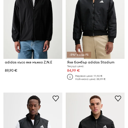
-5%* с код: FS
adidas късо яке мъжко Z.N.E
Яке бомбър adidas Stadium
Текуща цена:
89,90 €
84,99 €
Редовна цена:
111,92 €
Най-ниска цена:
88,99 €