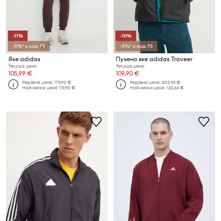
-11%
-10%
-5%* с код: FS
-5%* с код: FS
Яке adidas
Пухено яке adidas Traveer
Текуща цена:
Текуща цена:
105,99 €
109,90 €
Редовна цена:
179,90 €
Редовна цена:
203,95 €
Най-ниска цена:
119,90 €
Най-ниска цена:
122,66 €