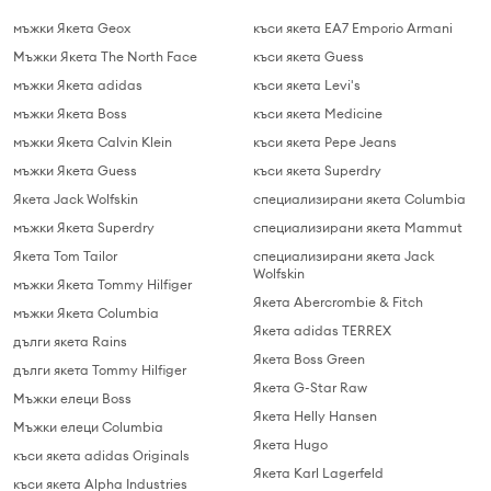
мъжки Якета Geox
къси якета EA7 Emporio Armani
Мъжки Якета The North Face
къси якета Guess
мъжки Якета adidas
къси якета Levi's
мъжки Якета Boss
къси якета Medicine
мъжки Якета Calvin Klein
къси якета Pepe Jeans
мъжки Якета Guess
къси якета Superdry
Якета Jack Wolfskin
специализирани якета Columbia
мъжки Якета Superdry
специализирани якета Mammut
Якета Tom Tailor
специализирани якета Jack
Wolfskin
мъжки Якета Tommy Hilfiger
Якета Abercrombie & Fitch
мъжки Якета Columbia
Якета adidas TERREX
дълги якета Rains
Якета Boss Green
дълги якета Tommy Hilfiger
Якета G-Star Raw
Мъжки елеци Boss
Якета Helly Hansen
Мъжки елеци Columbia
Якета Hugo
къси якета adidas Originals
Якета Karl Lagerfeld
къси якета Alpha Industries