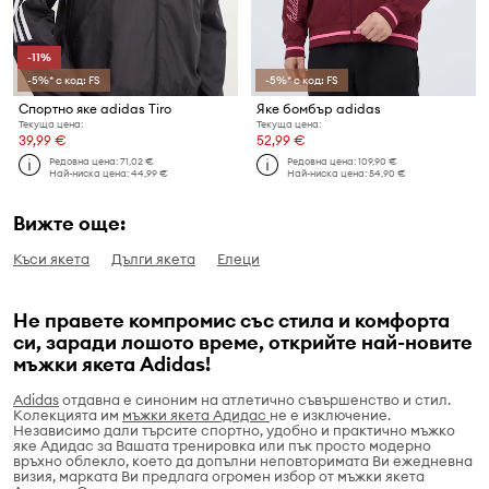
-11%
-5%* с код: FS
-5%* с код: FS
Спортно яке adidas Tiro
Яке бомбър adidas
Текуща цена:
Текуща цена:
39,99 €
52,99 €
Редовна цена:
71,02 €
Редовна цена:
109,90 €
Най-ниска цена:
44,99 €
Най-ниска цена:
54,90 €
Вижте още:
Къси якета
Дълги якета
Елеци
Не правете компромис със стила и комфорта
си, заради лошото време, открийте най-новите
мъжки якета Adidas!
Adidas
отдавна е синоним на атлетично съвършенство и стил.
Колекцията им
мъжки якета Адидас
не е изключение.
Независимо дали търсите спортно, удобно и практично мъжко
яке Адидас за Вашата тренировка или пък просто модерно
връхно облекло, което да допълни неповторимата Ви ежедневна
визия, марката Ви предлага огромен избор от мъжки якета