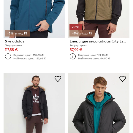
-10%
-5%* с код: FS
-5%* с код: FS
Яке adidas
Елек с две лица adidas City Escape
Текуща цена:
Текуща цена:
117,55 €
57,99 €
Редовна цена:
276,05 €
Редовна цена:
129,90 €
Най-ниска цена:
122,66 €
Най-ниска цена:
64,90 €