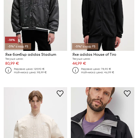
-18%
-5%* с код: FS
-5%* с код: FS
Яке бомбър adidas Stadium
Яке adidas House of Tiro
Текуща цена:
Текуща цена:
80,99 €
44,99 €
Редовна цена:
129,90 €
Редовна цена:
78,90 €
Най-ниска цена:
98,99 €
Най-ниска цена:
46,99 €