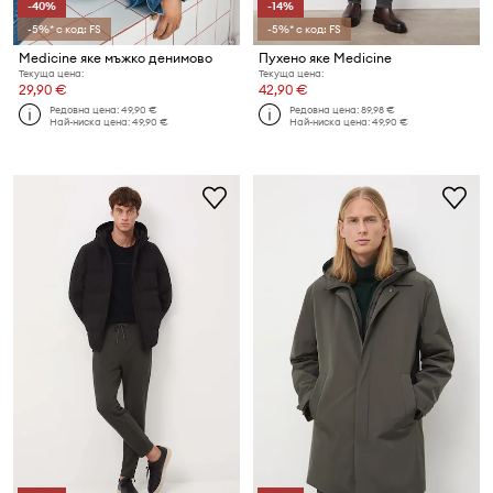
-40%
-14%
-5%* с код: FS
-5%* с код: FS
Medicine яке мъжко денимoво
Пухено яке Medicine
Текуща цена:
Текуща цена:
29,90 €
42,90 €
Редовна цена:
49,90 €
Редовна цена:
89,98 €
Най-ниска цена:
49,90 €
Най-ниска цена:
49,90 €