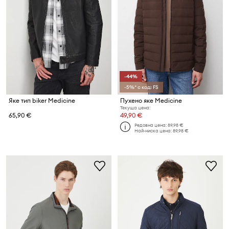
-44%
-5%* с код: FS
Яке тип biker Medicine
Пухено яке Medicine
Текуща цена:
65,90 €
49,90 €
Редовна цена:
89,98 €
Най-ниска цена:
89,98 €