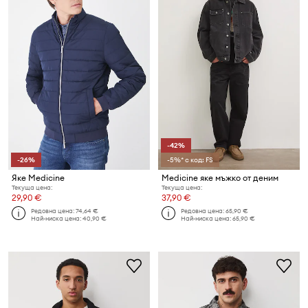
-42%
-26%
-5%* с код: FS
Яке Medicine
Medicine яке мъжко от деним
Текуща цена:
Текуща цена:
29,90 €
37,90 €
Редовна цена:
74,64 €
Редовна цена:
65,90 €
Най-ниска цена:
40,90 €
Най-ниска цена:
65,90 €