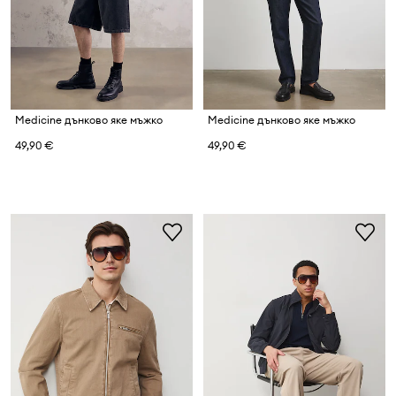
Medicine дънково яке мъжко
Medicine дънково яке мъжко
49,90 €
49,90 €