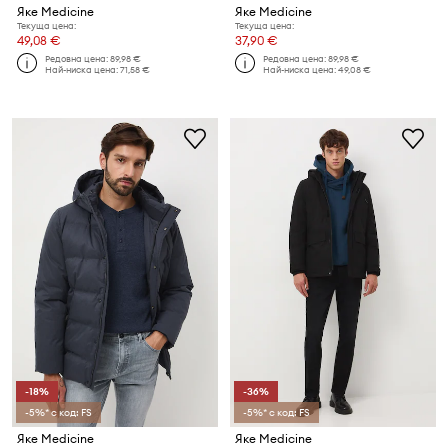
Яке Medicine
Яке Medicine
Текуща цена:
Текуща цена:
49,08 €
37,90 €
Редовна цена:
89,98 €
Редовна цена:
89,98 €
Най-ниска цена:
71,58 €
Най-ниска цена:
49,08 €
-18%
-36%
-5%* с код: FS
-5%* с код: FS
Яке Medicine
Яке Medicine