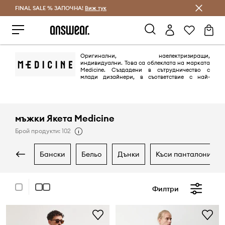
FINAL SALE % ЗАПОЧНА!
Спестявай с Answear Club
Виж тук
Оригинални, наелектризиращи,
индивидуални. Това са облеклата на марката
Medicine. Създадени в сътрудничество с
млади дизайнери, в съответствие с най-
новите тенденции. Марката включва колекции за жени и мъже на
възраст 20-35 години, въпреки че представителите на фирмата
подчертават, че възрастта им няма голямо значение.
мъжки Якета Medicine
Брой продукти: 102
бански
бельо
дънки
къси панталони
Филтри