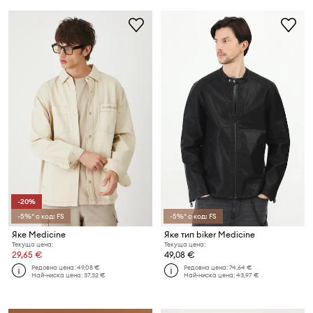
-20%
-5%* с код: FS
-5%* с код: FS
Яке Medicine
Яке тип biker Medicine
Текуща цена:
Текуща цена:
29,65 €
49,08 €
Редовна цена:
49,08 €
Редовна цена:
74,64 €
Най-ниска цена:
37,32 €
Най-ниска цена:
43,97 €