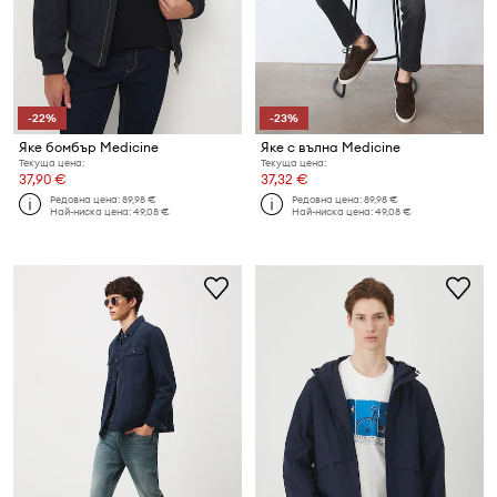
-22%
-23%
Яке бомбър Medicine
Яке с вълна Medicine
Текуща цена:
Текуща цена:
37,90 €
37,32 €
Редовна цена:
89,98 €
Редовна цена:
89,98 €
Най-ниска цена:
49,08 €
Най-ниска цена:
49,08 €