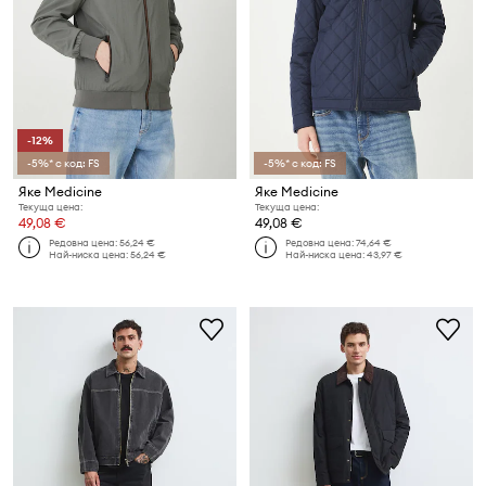
-12%
-5%* с код: FS
-5%* с код: FS
Яке Medicine
Яке Medicine
Текуща цена:
Текуща цена:
49,08 €
49,08 €
Редовна цена:
56,24 €
Редовна цена:
74,64 €
Най-ниска цена:
56,24 €
Най-ниска цена:
43,97 €