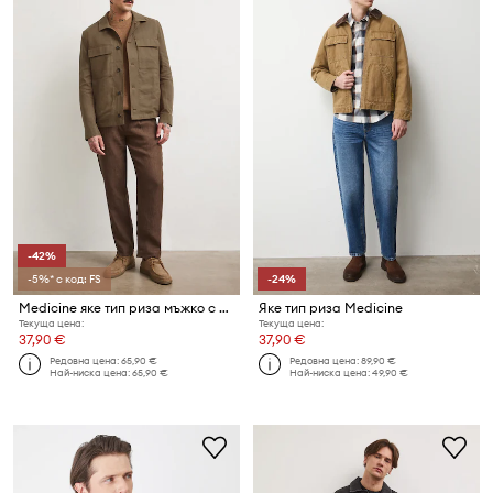
-42%
-5%* с код: FS
-24%
Medicine яке тип риза мъжко с лен
Яке тип риза Medicine
Текуща цена:
Текуща цена:
37,90 €
37,90 €
Редовна цена:
65,90 €
Редовна цена:
89,90 €
Най-ниска цена:
65,90 €
Най-ниска цена:
49,90 €