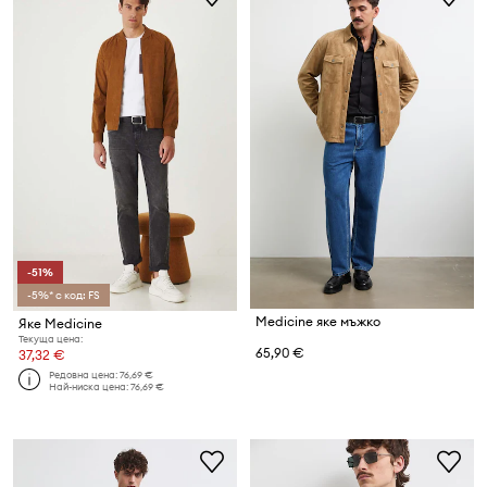
-51%
-5%* с код: FS
Medicine яке мъжко
Яке Medicine
Текуща цена:
65,90 €
37,32 €
Редовна цена:
76,69 €
Най-ниска цена:
76,69 €