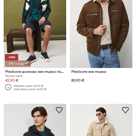
-34%
-5%* с код: FS
Medicine дънково яке мъжко памучно
Medicine яке мъжки
Текуща цена:
42,90 €
89,90 €
Редовна цена:
65,90 €
Най-ниска цена:
65,90 €