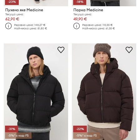
-23%
-18%
Пухено яке Medicine
Парка Medicine
Текуща цена:
Текуща цена:
62,90 €
49,90 €
Редовна цена:
148,27 €
Редовна цена:
115,55 €
Най-ниска цена:
81,80 €
Най-ниска цена:
61,35 €
-31%
-22%
-5%* с код: FS
-5%* с код: FS