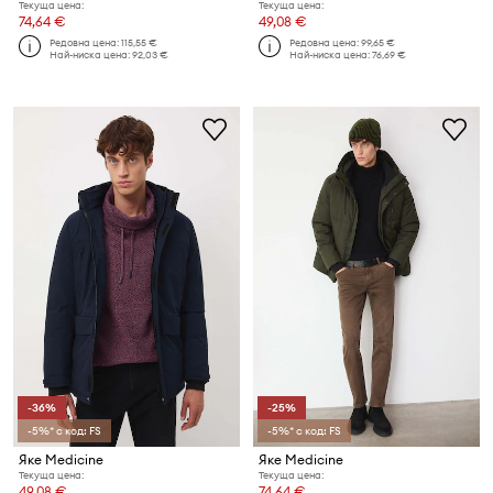
Текуща цена:
Текуща цена:
74,64 €
49,08 €
Редовна цена:
115,55 €
Редовна цена:
99,65 €
Най-ниска цена:
92,03 €
Най-ниска цена:
76,69 €
-36%
-25%
-5%* с код: FS
-5%* с код: FS
Яке Medicine
Яке Medicine
Текуща цена:
Текуща цена:
49,08 €
74,64 €