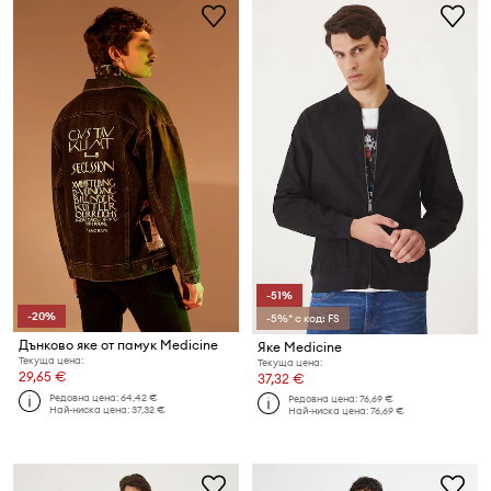
-51%
-20%
-5%* с код: FS
Дънково яке от памук Medicine
Яке Medicine
Текуща цена:
Текуща цена:
29,65 €
37,32 €
Редовна цена:
64,42 €
Редовна цена:
76,69 €
Най-ниска цена:
37,32 €
Най-ниска цена:
76,69 €