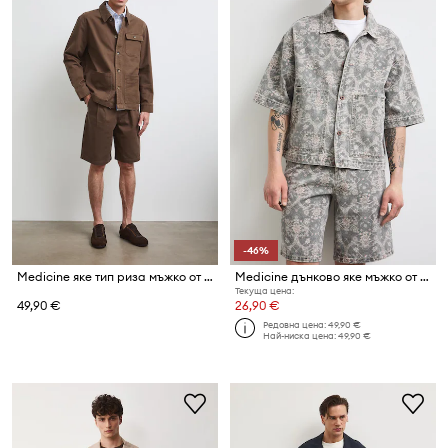
-46%
Medicine яке тип риза мъжко от памук
Medicine дънково яке мъжко от памук
Текуща цена:
49,90 €
26,90 €
Редовна цена:
49,90 €
Най-ниска цена:
49,90 €