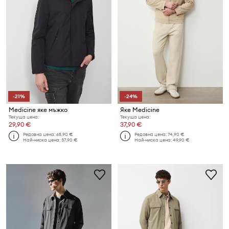
-21%
-24%
Medicine яке мъжко
Яке Medicine
Текуща цена:
Текуща цена:
29,90 €
37,90 €
Редовна цена:
65,90 €
Редовна цена:
74,90 €
Най-ниска цена:
37,90 €
Най-ниска цена:
49,90 €