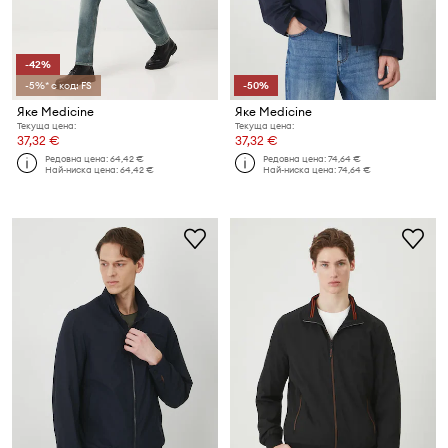
-42%
-5%* с код: FS
-50%
Яке Medicine
Яке Medicine
Текуща цена:
Текуща цена:
37,32 €
37,32 €
Редовна цена:
64,42 €
Редовна цена:
74,64 €
Най-ниска цена:
64,42 €
Най-ниска цена:
74,64 €