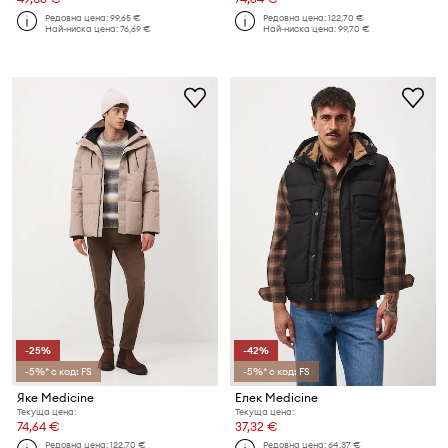
Редовна цена:
99,65 €
Редовна цена:
122,70 €
Най-ниска цена:
76,69 €
Най-ниска цена:
99,70 €
-25%
-42%
-5%* с код: FS
-5%* с код: FS
Яке Medicine
Елек Medicine
Текуща цена:
Текуща цена:
74,64 €
37,32 €
Редовна цена:
122,70 €
Редовна цена:
64,37 €