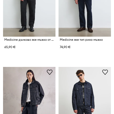
Medicine дънково яке мъжко от памук
Medicine яке тип риза мъжко
65,90 €
74,90 €