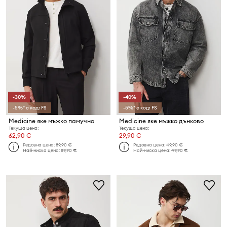
-30%
-40%
-5%* с код: FS
-5%* с код: FS
Medicine яке мъжко памучно
Medicine яке мъжко дънково
Текуща цена:
Текуща цена:
62,90 €
29,90 €
Редовна цена:
89,90 €
Редовна цена:
49,90 €
Най-ниска цена:
89,90 €
Най-ниска цена:
49,90 €