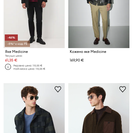
-46%
-5%* с код: FS
Яке Medicine
Кожено яке Medicine
Текуща цена:
61,35 €
169,90 €
Редовна цена:
115,55 €
Най-ниска цена:
115,55 €