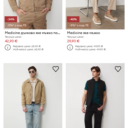
-34%
-40%
-5%* с код: FS
-5%* с код: FS
Medicine дънково яке мъжко памучно
Medicine яке мъжко
Текуща цена:
Текуща цена:
42,90 €
29,90 €
Редовна цена:
65,90 €
Редовна цена:
49,90 €
Най-ниска цена:
65,90 €
Най-ниска цена:
49,90 €