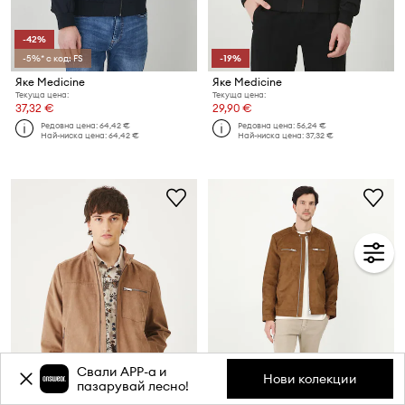
-42%
-5%* с код: FS
-19%
Яке Medicine
Яке Medicine
Текуща цена:
Текуща цена:
37,32 €
29,90 €
Редовна цена:
64,42 €
Редовна цена:
56,24 €
Най-ниска цена:
64,42 €
Най-ниска цена:
37,32 €
Свали APP-a и
Нови колекции
пазарувай лесно!