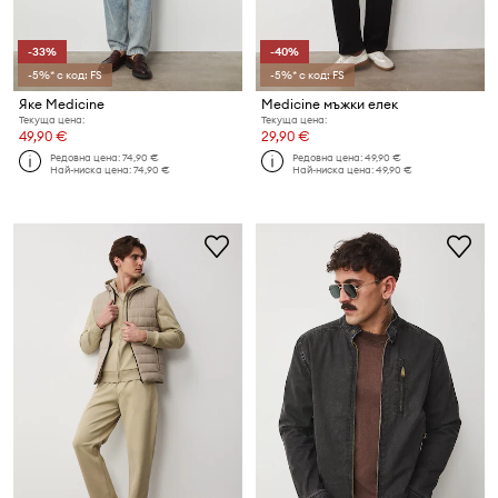
-33%
-40%
-5%* с код: FS
-5%* с код: FS
Яке Medicine
Medicine мъжки елек
Текуща цена:
Текуща цена:
49,90 €
29,90 €
Редовна цена:
74,90 €
Редовна цена:
49,90 €
Най-ниска цена:
74,90 €
Най-ниска цена:
49,90 €