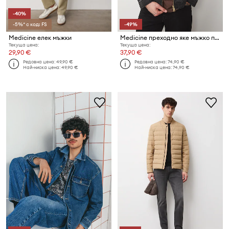
-40%
-5%* с код: FS
-49%
Medicine елек мъжки
Medicine преходно яке мъжко памучно
Текуща цена:
Текуща цена:
29,90 €
37,90 €
Редовна цена:
49,90 €
Редовна цена:
74,90 €
Най-ниска цена:
49,90 €
Най-ниска цена:
74,90 €