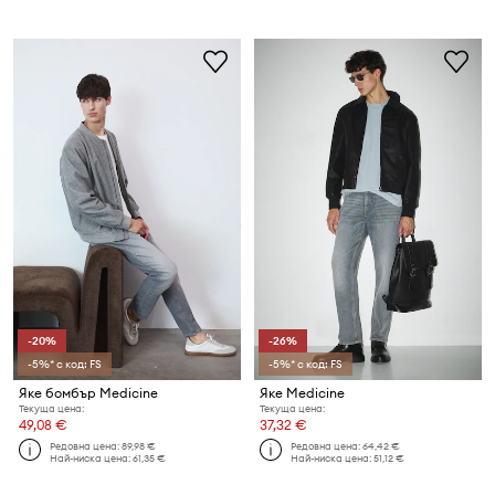
-20%
-26%
-5%* с код: FS
-5%* с код: FS
Яке бомбър Medicine
Яке Medicine
Текуща цена:
Текуща цена:
49,08 €
37,32 €
Редовна цена:
89,98 €
Редовна цена:
64,42 €
Най-ниска цена:
61,35 €
Най-ниска цена:
51,12 €