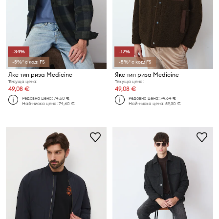
-34%
-17%
-5%* с код: FS
-5%* с код: FS
Яке тип риза Medicine
Яке тип риза Medicine
Текуща цена:
Текуща цена:
49,08 €
49,08 €
Редовна цена:
74,60 €
Редовна цена:
74,64 €
Най-ниска цена:
74,60 €
Най-ниска цена:
59,30 €