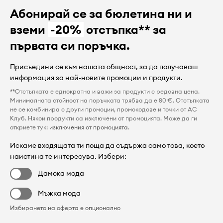
Абонирай се за бюлетина ни и
вземи
-20%
отстъпка** за
първата си поръчка.
Присъедини се към нашата общност, за да получаваш
информация за най-новите промоции и продукти.
**Отстъпката е еднократна и важи за продукти с редовна цена.
Минималната стойност на поръчката трябва да е 80 €. Отстъпката
не се комбинира с други промоции, промокодове и точки от AC
Клуб. Някои продукти са изключени от промоцията. Може да ги
откриете тук:
изключения от промоцията
.
Искаме входящата ти поща да съдържа само това, което
наистина те интересува. Избери:
Дамска мода
Мъжка мода
Избирането на оферта е опционално