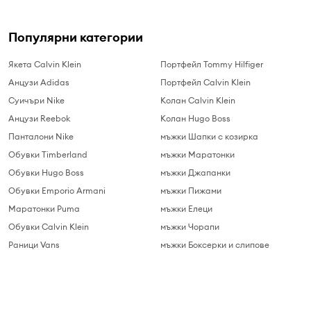
Популярни категории
Якета Calvin Klein
Портфейл Tommy Hilfiger
Анцузи Adidas
Портфейл Calvin Klein
Суичъри Nike
Колан Calvin Klein
Анцузи Reebok
Колан Hugo Boss
Панталони Nike
мъжки Шапки с козирка
Обувки Timberland
мъжки Маратонки
Обувки Hugo Boss
мъжки Джапанки
Обувки Emporio Armani
мъжки Пижами
Маратонки Puma
мъжки Елеци
Обувки Calvin Klein
мъжки Чорапи
Раници Vans
мъжки Боксерки и слипове