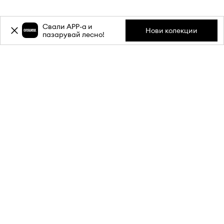
Свали APP-a и
ЗА НАС
Нови колекции
пазарувай лесно!
ИНФОРМАЦИЯ
ОБСЛУЖВАНЕ НА КЛИЕНТИ
МОБИЛНО ПРИЛОЖЕНИЕ
СЛЕДИ НИ НА: