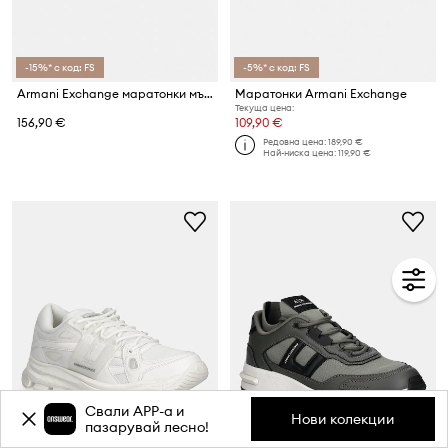
-15%* с код: FS
-5%* с код: FS
Armani Exchange маратонки мъжки
Маратонки Armani Exchange
Текуща цена:
156,90 €
109,90 €
Редовна цена:
189,90 €
Най-ниска цена:
119,90 €
Свали APP-a и
Нови колекции
пазарувай лесно!