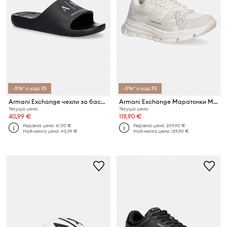
-5%* с код: FS
-5%* с код: FS
Armani Exchange чехли за басейн мъжки
Armani Exchange Маратонки Мъжки
Текуща цена:
Текуща цена:
40,99 €
119,90 €
Редовна цена:
61,90 €
Редовна цена:
209,90 €
Най-ниска цена:
42,99 €
Най-ниска цена:
129,90 €