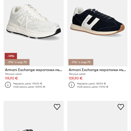
-14%
-5%* с код: FS
-5%* с код: FS
Armani Exchange маратонки мъжки
Armani Exchange маратонки мъжки велурени
Текуща цена:
Текуща цена:
119,90 €
109,90 €
Редовна цена:
199,90 €
Редовна цена:
189,90 €
Най-ниска цена:
139,90 €
Най-ниска цена:
119,90 €