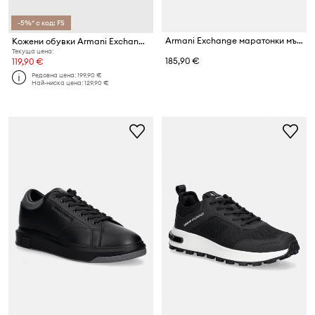
-5%* с код: FS
Armani Exchange маратонки мъжки
Кожени обувки Armani Exchange
Текуща цена:
185,90 €
119,90 €
Редовна цена:
199,90 €
Най-ниска цена:
129,90 €