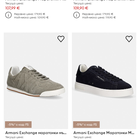
Текуща цена:
Текуща цена:
107,99 €
109,90 €
Редовна цена:
179,90 €
Редовна цена:
179,90 €
Най-ниска цена:
109,90 €
Най-ниска цена:
119,90 €
-5%* с код: FS
-5%* с код: FS
Armani Exchange маратонки мъжки от велур
Armani Exchange Маратонки Мъжки Велурени
Текуща цена:
Текуща цена: