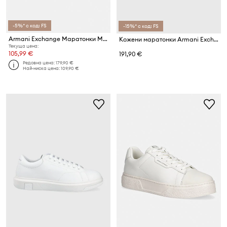
-5%* с код: FS
-15%* с код: FS
Armani Exchange Маратонки Мъжки
Кожени маратонки Armani Exchange
Текуща цена:
105,99 €
191,90 €
Редовна цена:
179,90 €
Най-ниска цена:
109,90 €