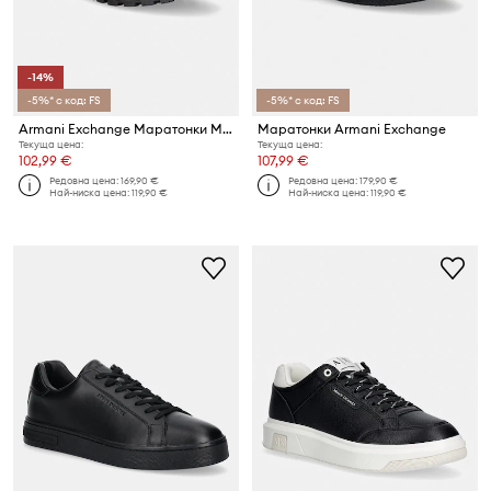
-14%
-5%* с код: FS
-5%* с код: FS
Armani Exchange Маратонки Мъжки
Маратонки Armani Exchange
Текуща цена:
Текуща цена:
102,99 €
107,99 €
Редовна цена:
169,90 €
Редовна цена:
179,90 €
Най-ниска цена:
119,90 €
Най-ниска цена:
119,90 €