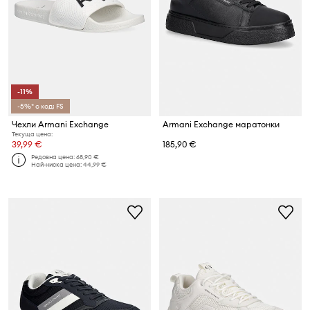
-11%
-5%* с код: FS
Чехли Armani Exchange
Armani Exchange маратонки
Текуща цена:
39,99 €
185,90 €
Редовна цена:
68,90 €
Най-ниска цена:
44,99 €