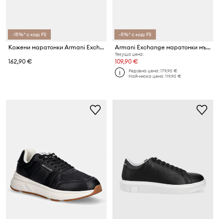
-15%* с код: FS
-5%* с код: FS
Кожени маратонки Armani Exchange
Armani Exchange маратонки мъжки
Текуща цена:
162,90 €
109,90 €
Редовна цена:
179,90 €
Най-ниска цена:
119,90 €