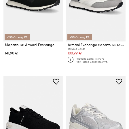
-15%* с код: FS
-5%* с код: FS
Маратонки Armani Exchange
Armani Exchange маратонки мъжки
Текуща цена:
141,90 €
100,99 €
Редовна цена:
169,90 €
Най-ниска цена:
105,99 €