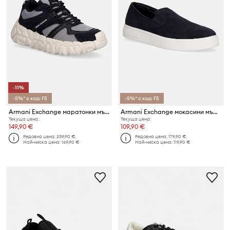
-11%
-5%* с код: FS
-5%* с код: FS
Armani Exchange маратонки мъжки
Armani Exchange мокасини мъжки велурени
Текуща цена:
Текуща цена:
149,90 €
109,90 €
Редовна цена:
239,90 €
Редовна цена:
179,90 €
Най-ниска цена:
169,90 €
Най-ниска цена:
119,90 €