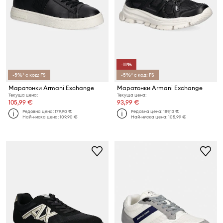
-11%
-5%* с код: FS
-5%* с код: FS
Маратонки Armani Exchange
Маратонки Armani Exchange
Текуща цена:
Текуща цена:
105,99 €
93,99 €
Редовна цена:
179,90 €
Редовна цена:
189,13 €
Най-ниска цена:
109,90 €
Най-ниска цена:
105,99 €