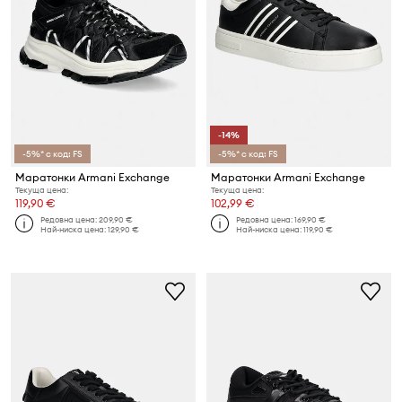
-14%
-5%* с код: FS
-5%* с код: FS
Маратонки Armani Exchange
Маратонки Armani Exchange
Текуща цена:
Текуща цена:
119,90 €
102,99 €
Редовна цена:
209,90 €
Редовна цена:
169,90 €
Най-ниска цена:
129,90 €
Най-ниска цена:
119,90 €