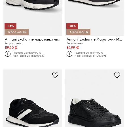
-14%
-10%
-5%* с код: FS
-5%* с код: FS
Armani Exchange маратонки мъжки
Armani Exchange Маратонки Мъжки
Текуща цена:
Текуща цена:
119,90 €
89,99 €
Редовна цена:
199,90 €
Редовна цена:
149,90 €
Най-ниска цена:
139,90 €
Най-ниска цена:
100,99 €