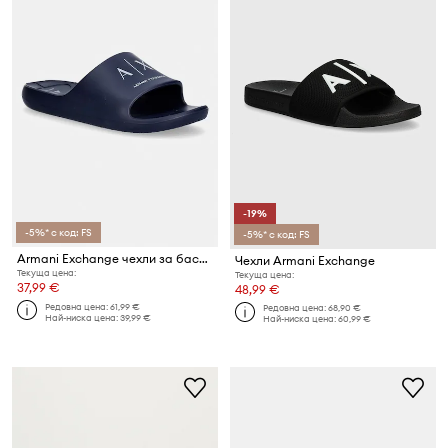
-19%
-5%* с код: FS
-5%* с код: FS
Armani Exchange чехли за басейн мъжки
Чехли Armani Exchange
Текуща цена:
Текуща цена:
37,99 €
48,99 €
Редовна цена:
61,99 €
Редовна цена:
68,90 €
Най-ниска цена:
39,99 €
Най-ниска цена:
60,99 €