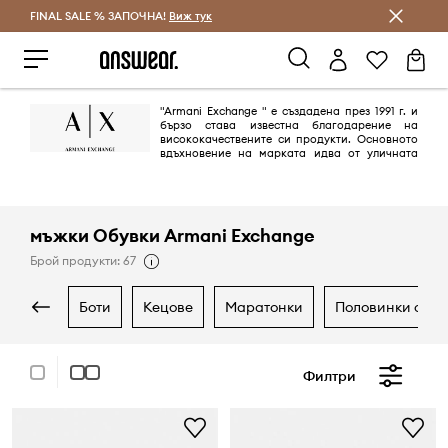
FINAL SALE % ЗАПОЧНА!
Спестявай с Answear Club
Виж тук
"Armani Exchange " е създадена през 1991 г. и
бързо става известна благодарение на
висококачествените си продукти. Основното
вдъхновение на марката идва от уличната
шик култура и модерената денс музика. Създадена от Giorgio Armani
с идеята да улови духа на града, марката се превръща в символ на
"градския стил".
мъжки Обувки Armani Exchange
Брой продукти: 67
боти
кецове
маратонки
половинки обу
Филтри