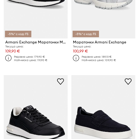
-5%* с код: FS
-5%* с код: FS
Armani Exchange Маратонки Мъжки
Маратонки Armani Exchange
Текуща цена:
Текуща цена:
109,90 €
100,99 €
Редовна цена:
179,90 €
Редовна цена:
189,13 €
Най-ниска цена:
119,90 €
Най-ниска цена:
109,90 €