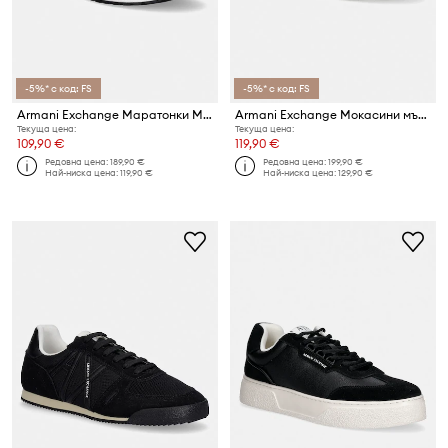
-5%* с код: FS
-5%* с код: FS
Armani Exchange Маратонки Мъжки
Armani Exchange Мокасини мъжки велурени
Текуща цена:
Текуща цена:
109,90 €
119,90 €
Редовна цена:
189,90 €
Редовна цена:
199,90 €
Най-ниска цена:
119,90 €
Най-ниска цена:
129,90 €