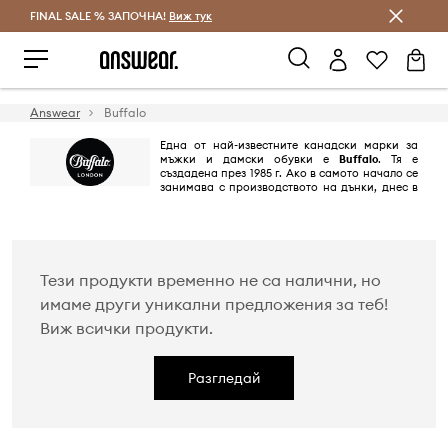
FINAL SALE % ЗАПОЧНА!
Спестявай с Answear Club
Виж тук
Answear
Buffalo
Една от най-известните канадски марки за
мъжки и дамски обувки е
Buffalo
. Тя е
създадена през 1985 г. Ако в самото начало се
занимава с производството на дънки, днес в
продуктовата й гама присъства разнообразие от артикули и
аксесоари. Марката е предпочитана от световни звезди като Холи
Бери и Брад Пит.
Тези продукти временно не са налични, но
имаме други уникални предложения за теб!
Виж всички продукти.
Разгледай