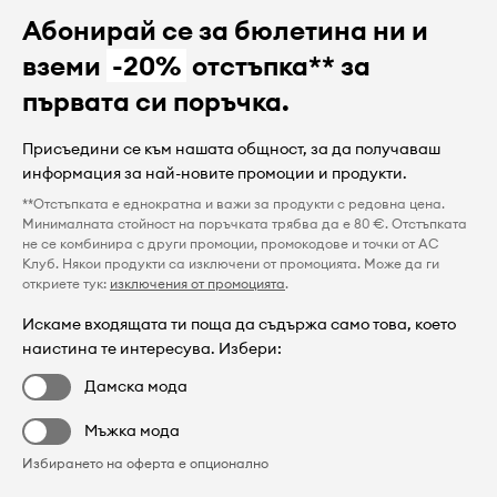
Абонирай се за бюлетина ни и
вземи
-20%
отстъпка** за
първата си поръчка.
Присъедини се към нашата общност, за да получаваш
информация за най-новите промоции и продукти.
**Отстъпката е еднократна и важи за продукти с редовна цена.
Минималната стойност на поръчката трябва да е 80 €. Отстъпката
не се комбинира с други промоции, промокодове и точки от AC
Клуб. Някои продукти са изключени от промоцията. Може да ги
откриете тук:
изключения от промоцията
.
Искаме входящата ти поща да съдържа само това, което
наистина те интересува. Избери:
Дамска мода
Мъжка мода
Избирането на оферта е опционално