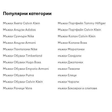
Популярни категории
Мъжки Якета Calvin Klein
Мъжки Портфейл Tommy Hilfiger
Мъжки Анцузи Adidas
Мъжки Портфейл Calvin Klein
Мъжки Суичъри Nike
Мъжки Колан Calvin Klein
Мъжки Анцузи Armani
Мъжки Колани Boss
Мъжки Панталони Nike
мъжки Маратонки
Мъжки Обувки Timberland
мъжки Сандали
Мъжки Обувки Hugo Boss
мъжки Джапанки
Мъжки Обувки Emporio Armani
мъжки Пижами
Мъжки Обувки Puma
мъжки Елеци
Мъжки Обувки Calvin Klein
мъжки Чорапи
Мъжки Раници Vans
мъжки Боксерки и слипове