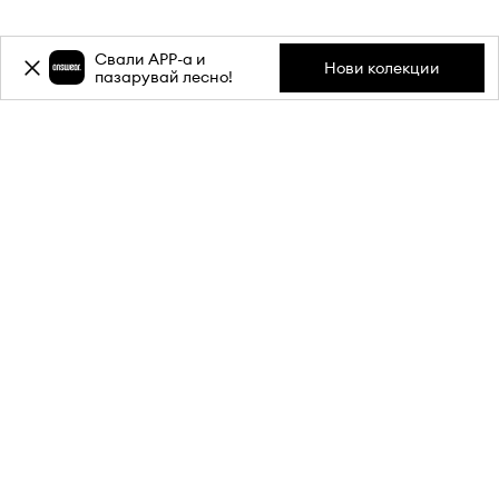
Свали APP-a и
ЗА НАС
Нови колекции
пазарувай лесно!
ИНФОРМАЦИЯ
ОБСЛУЖВАНЕ НА КЛИЕНТИ
МОБИЛНО ПРИЛОЖЕНИЕ
СЛЕДИ НИ НА: