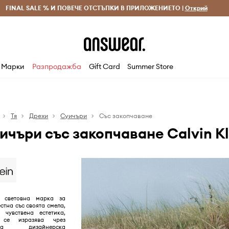
 и връщане за поръчки над 70 EUR
FINAL SALE % И ПОВЕЧЕ ОТСТЪПКИ В ПРИЛОЖЕНИЕТО |
Доставка 1-5 дни
Открий
Сп
Марки
Разпродажба
Gift Card
Summer Store
Тя
Дрехи
Суичъри
Със закопчаване
ичъри със закопчаване Calvin Kl
е световна марка за
стна със своята смела,
 чувствена естетика,
 се изразява чрез
ична дизайнерска