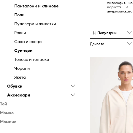
философия. Съ
Панталони и клинове
марката е 
американскат
Поли
провокатив
иновативни ди
Пуловери и жилетки
безграничнот
съвременния к
Рокли
Популярни
Сака и елеци
Деколте
Суичъри
Топове и тениски
Чорапи
Якета
Обувки
Аксесоари
Апрески
Той
Балеринки
Бижута
Момче
Дрехи
Боти
Кейсове и калъфи
Момиче
Обувки
Обувки
Ботуши
Козметични чанти
Бански
Аксесоари
Обувки
Гумени ботуши
Колани
Дънки
Боти
Бебешки обувки