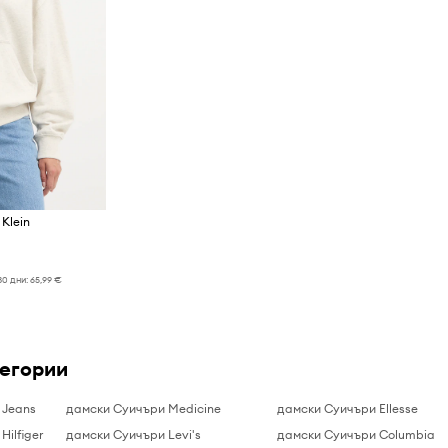
Klein
30 дни:
65,99 €
тегории
 Jeans
дамски Суичъри Medicine
дамски Суичъри Ellesse
ilfiger
дамски Суичъри Levi's
дамски Суичъри Columbia