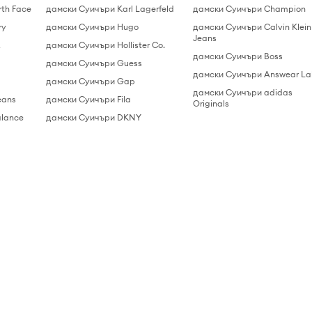
th Face
дамски Суичъри Karl Lagerfeld
дамски Суичъри Champion
ry
дамски Суичъри Hugo
дамски Суичъри Calvin Klein
Jeans
k
дамски Суичъри Hollister Co.
дамски Суичъри Boss
дамски Суичъри Guess
дамски Суичъри Answear L
дамски Суичъри Gap
дамски Суичъри adidas
eans
дамски Суичъри Fila
Originals
lance
дамски Суичъри DKNY