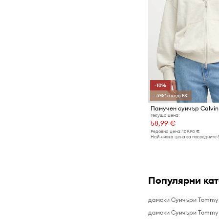
-10%
-5%* с код: FS
Памучен суичър Calvin 
Текуща цена:
58,99 €
Редовна цена:
109,90 €
Най-ниска цена за последните 
Популярни ка
дамски Суичъри Tommy
дамски Суичъри Tommy H