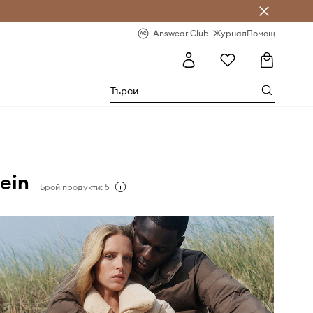
естявай с Answear Club
-20% за първа поръчка
Answear Club
Журнал
Помощ
ein
Брой продукти: 5