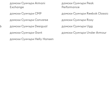
дамски Суичъри Armani
дамски Суичъри Peak
Exchange
Performance
дамски Суичъри CMP
дамски Суичъри Reebok Classic
дамски Суичъри Converse
дамски Суичъри Roxy
ab
дамски Суичъри Desigual
дамски Суичъри Ugg
дамски Суичъри Gant
дамски Суичъри Under Armour
дамски Суичъри Helly Hansen