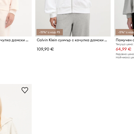
-15%* с код: FS
-5%* с код:
Calvin Klein суичър с качулка дамски от памук
Calvin Klein суичър с качулка дамски от памук
Памучен с
Текуща цена:
109,90 €
64,99 €
Редовна цена
Най-ниска цен