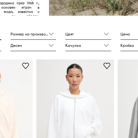
здадена през 1968 г.,
основен играч в
а мода, известна с
ните си образи,
зайни и фокус върху
о самоизразяване и
омфорт.
Размер на производителя
Цвят
Цена
Десен
Качулка
Кройка