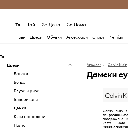
Само оригинални продукти
Безплатни доставка
Тя
Той
За Деца
За Дома
Нови
Дрехи
Обувки
Аксесоари
Спорт
Premium
Тя
Дрехи
Answear
Calvin Klein
Дамски су
Бански
Бельо
Блузи и ризи
Гащеризони
Дънки
Calvin Klein 
лайфстайл, изве
Къси панталони
прогресивна и
която често
Палта
минималист