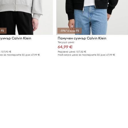
 FS
-5%* с код: FS
уичър Calvin Klein
Памучен суичър Calvin Klein
Текуща цена:
64,99 €
:
107,90 €
Редовна цена:
107,32 €
а за последните 30 дни:
67,99 €
Най-ниска цена за последните 30 дни:
67,99 €