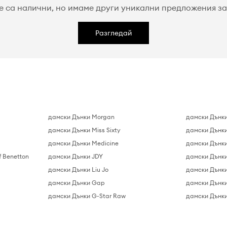
е са налични, но имаме други уникални предложения за 
Разгледай
дамски Дънки Morgan
дамски Дънки
дамски Дънки Miss Sixty
дамски Дънки
дамски Дънки Medicine
дамски Дънки
f Benetton
дамски Дънки JDY
дамски Дънки
дамски Дънки Liu Jo
дамски Дънки 
дамски Дънки Gap
дамски Дънки
дамски Дънки G-Star Raw
дамски Дънки 