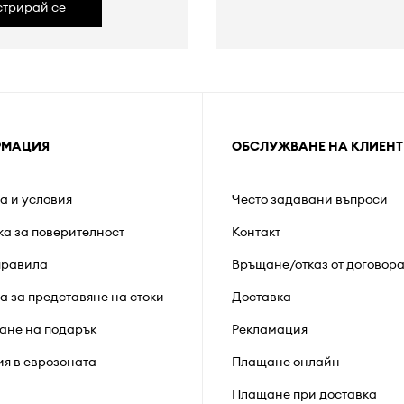
стрирай се
РМАЦИЯ
ОБСЛУЖВАНЕ НА КЛИЕНТ
а и условия
Често задавани въпроси
ка за поверителност
Контакт
правила
Връщане/отказ от договор
а за представяне на стоки
Доставка
ане на подарък
Рекламация
ия в еврозоната
Плащане онлайн
Плащане при доставка