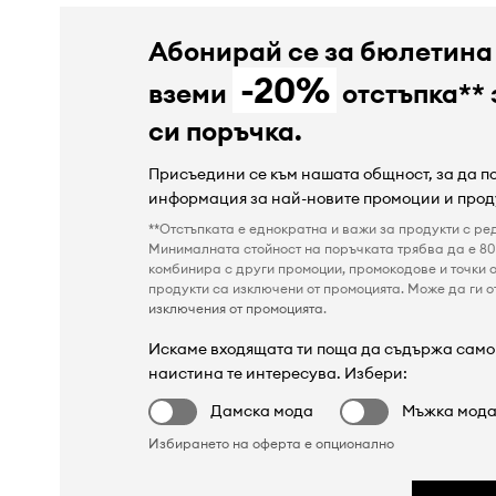
Абонирай се за бюлетина
-20%
вземи
отстъпка** 
си поръчка.
Присъедини се към нашата общност, за да 
информация за най-новите промоции и прод
**Отстъпката е еднократна и важи за продукти с ре
Минималната стойност на поръчката трябва да е 80 
комбинира с други промоции, промокодове и точки о
продукти са изключени от промоцията. Може да ги от
изключения от промоцията
.
Искаме входящата ти поща да съдържа само 
наистина те интересува. Избери:
Дамска мода
Мъжка мод
Избирането на оферта е опционално