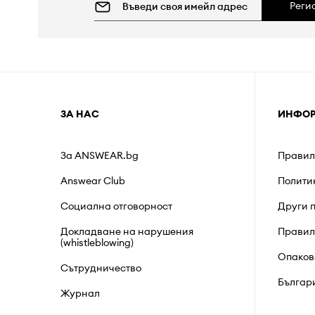
Реги
ЗА НАС
ИНФО
За ANSWEAR.bg
Правил
Answear Club
Полити
Социална отговорност
Други 
Докладване на нарушения
Правил
(whistleblowing)
Опаков
Сътрудничество
Българ
Журнал