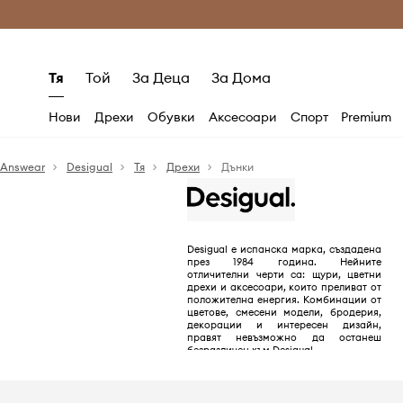
Само оригинални продукти
Безплатни доставка
Тя
Той
За Деца
За Дома
Нови
Дрехи
Обувки
Аксесоари
Спорт
Premium
Answear
Desigual
Тя
Дрехи
Дънки
Desigual е испанска марка, създадена
през 1984 година. Нейните
отличителни черти са: щури, цветни
дрехи и аксесоари, които преливат от
положителна енергия. Комбинации от
цветове, смесени модели, бродерия,
декорации и интересен дизайн,
правят невъзможно да останеш
безразличен към Desigual.