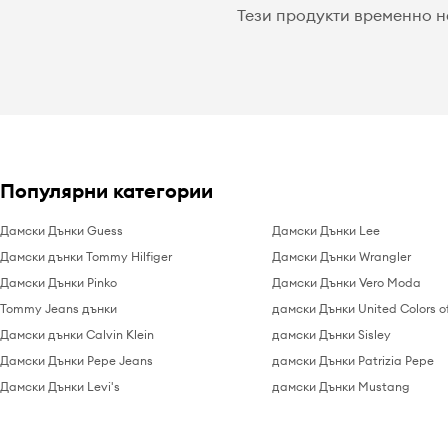
Тези продукти временно н
Популярни категории
Дамски Дънки Guess
Дамски Дънки Lee
Дамски дънки Tommy Hilfiger
Дамски Дънки Wrangler
Дамски Дънки Pinko
Дамски Дънки Vero Moda
Tommy Jeans дънки
дамски Дънки United Colors o
Дамски дънки Calvin Klein
дамски Дънки Sisley
Дамски Дънки Pepe Jeans
дамски Дънки Patrizia Pepe
Дамски Дънки Levi's
дамски Дънки Mustang