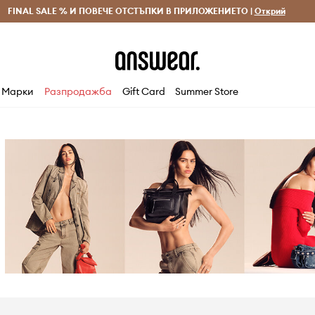
 и връщане за поръчки над 70 EUR
FINAL SALE % И ПОВЕЧЕ ОТСТЪПКИ В ПРИЛОЖЕНИЕТО |
Доставка 1-5 дни
Открий
Сп
Марки
Разпродажба
Gift Card
Summer Store