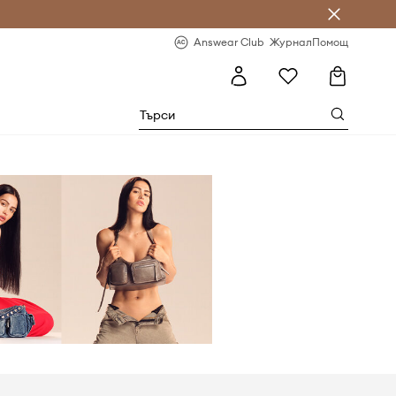
естявай с Answear Club
-20% за първа поръчка
Answear Club
Журнал
Помощ