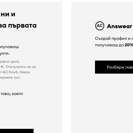
 ни и
за първата
Answear
Създай профил и с
получаваш до
20
получаваш
укти.
довна цена.
€. Отстъпката не се
Разбери пов
т AC Клуб. Някои
криете тук:
това, което
а