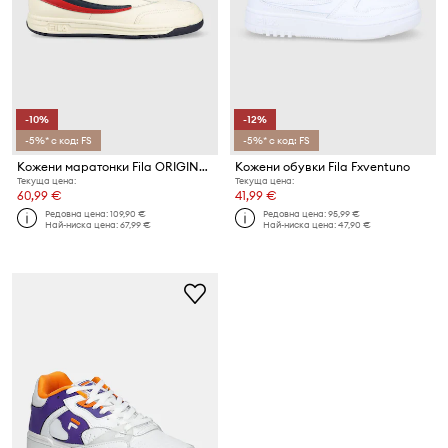
-10%
-12%
-5%* с код: FS
-5%* с код: FS
Кожени маратонки Fila ORIGINAL TENNIS
Кожени обувки Fila Fxventuno
Текуща цена:
Текуща цена:
60,99 €
41,99 €
Редовна цена:
109,90 €
Редовна цена:
95,99 €
Най-ниска цена:
67,99 €
Най-ниска цена:
47,90 €