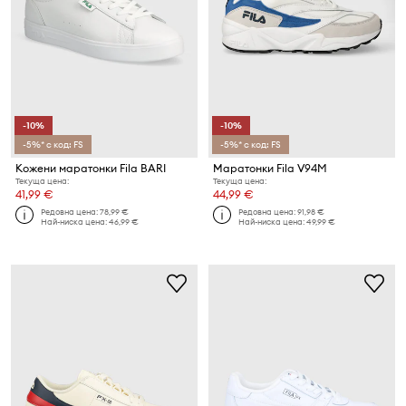
-10%
-10%
-5%* с код: FS
-5%* с код: FS
Кожени маратонки Fila BARI
Маратонки Fila V94M
Текуща цена:
Текуща цена:
41,99 €
44,99 €
Редовна цена:
78,99 €
Редовна цена:
91,98 €
Най-ниска цена:
46,99 €
Най-ниска цена:
49,99 €