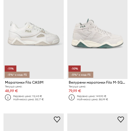
-11%
-10%
-5%* с код: FS
-5%* с код: FS
Маратонки Fila CASIM
Велурени маратонки Fila M-SQUAD
Текуща цена:
Текуща цена:
48,99 €
79,99 €
Редовна цена:
112,43 €
Редовна цена:
149,90 €
Най-ниска цена:
55,17 €
Най-ниска цена:
88,99 €