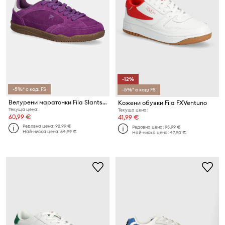
-12%
-5%* с код: FS
-5%* с код: FS
Велурени маратонки Fila Slantshot
Кожени обувки Fila FXVentuno
Текуща цена:
Текуща цена:
60,99 €
41,99 €
Редовна цена:
92,99 €
Редовна цена:
95,99 €
Най-ниска цена:
64,99 €
Най-ниска цена:
47,90 €