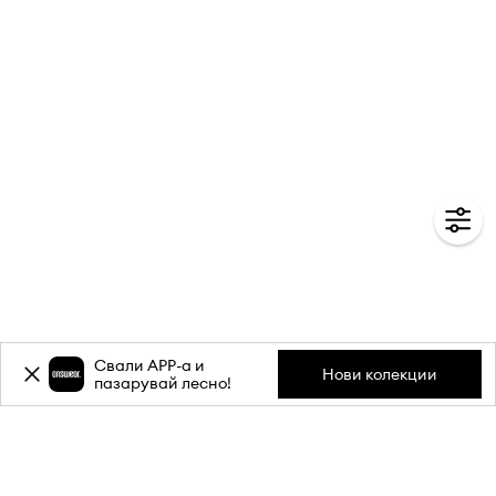
Свали APP-a и
Нови колекции
пазарувай лесно!