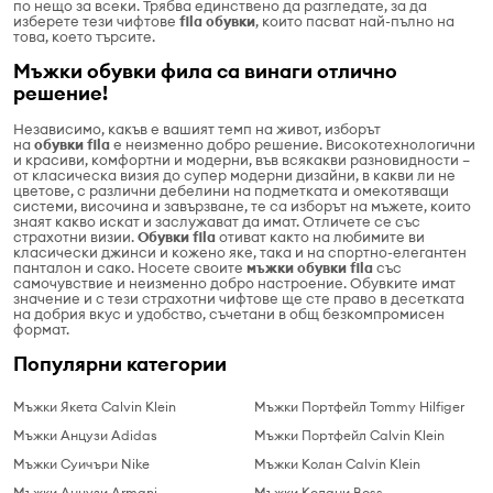
по нещо за всеки. Трябва единствено да разгледате, за да
изберете тези чифтове
fila обувки
, които пасват най-пълно на
това, което търсите.
Мъжки обувки фила са винаги отлично
решение!
Независимо, какъв е вашият темп на живот, изборът
на
обувки
fila
е неизменно добро решение. Високотехнологични
и красиви, комфортни и модерни, във всякакви разновидности –
от класическа визия до супер модерни дизайни, в какви ли не
цветове, с различни дебелини на подметката и омекотяващи
системи, височина и завързване, те са изборът на мъжете, които
знаят какво искат и заслужават да имат. Отличете се със
страхотни визии.
Обувки fila
отиват както на любимите ви
класически джинси и кожено яке, така и на спортно-елегантен
панталон и сако. Носете своите
мъжки обувки
fila
със
самочувствие и неизменно добро настроение. Обувките имат
значение и с тези страхотни чифтове ще сте право в десетката
на добрия вкус и удобство, съчетани в общ безкомпромисен
формат.
Популярни категории
Мъжки Якета Calvin Klein
Мъжки Портфейл Tommy Hilfiger
Мъжки Анцузи Adidas
Мъжки Портфейл Calvin Klein
Мъжки Суичъри Nike
Мъжки Колан Calvin Klein
Мъжки Анцузи Armani
Мъжки Колани Boss