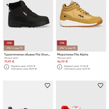
-10%
-11%
-5%* с код: FS
-5%* с код: FS
Туристически обувки Fila Grunge Ii
Маратонки Fila Alpha
Текуща цена:
Текуща цена:
79,99 €
46,99 €
Редовна цена:
149,90 €
Редовна цена:
107,32 €
Най-ниска цена:
88,99 €
Най-ниска цена:
52,99 €