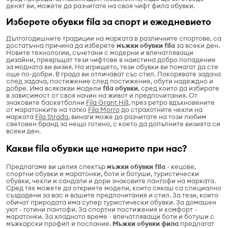
денят ви, можете да разчитате на своя чифт фила обувки.
Изберете обувки fila за спорт и ежедневието
Дългогодишните традиции на марката в различните спортове, са
достатъчна причина да изберете
мъжки обувки fila
за всеки ден.
Новите технологии, съчетани с модерни и впечатляващи
дизайни, превръщат тези чифтове в наистина добро попадение
за модната ви визия. На игрището, тези обувки ви помагат да сте
още по-добри. В града ви отличават със стил. Покорявате задача
след задача, постижение след постижение, обути надеждно и
добре. Има всякакви модели
fila обувки
, сред които да избирате
в зависимост от своя начин на живот и предпочитания. От
знаковите баскетболни
Fila Grant Hill
, през ретро вдъхновените
от маратонките на татко
Fila Morro
до страхотните чехли на
марката
Fila Strada
, винаги може да разчитате на този любим
световен бранд за нещо готино, с което да допълните визията си
всеки ден.
Какви fila обувки ще намерите при нас?
Предлагаме ви целия спектър
мъжки обувки fila
- кецове,
спортни обувки и маратонки, боти и ботуши, туристически
обувки, чехли и сандали и дори знаковите пантофи на марката.
Сред тях можете да откриете модели, които сякаш са специално
създадени за вас и вашите предпочитания и стил. За тези, които
обичат природата има супер туристически обувки. За домашен
уют - готини пантофи. За спортни постижения и комфорт -
маратонки. За хладното време - впечатляващи боти и ботуши с
мъжкарски профил и послание.
Мъжки обувки фила
предлагат