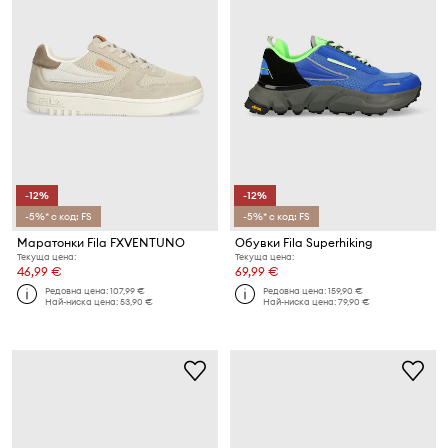
-12%
-12%
-5%* с код: FS
-5%* с код: FS
Маратонки Fila FXVENTUNO
Обувки Fila Superhiking
Текуща цена:
Текуща цена:
46,99 €
69,99 €
Редовна цена:
107,99 €
Редовна цена:
159,90 €
Най-ниска цена:
53,90 €
Най-ниска цена:
79,90 €