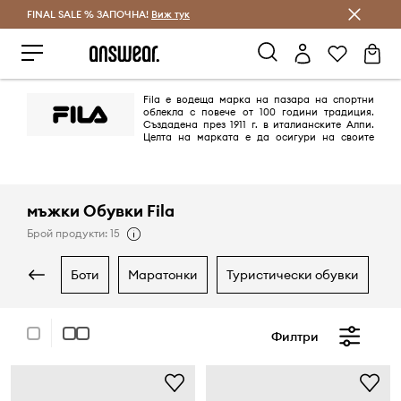
FINAL SALE % ЗАПОЧНА!
Спестявай с Answear Club
Виж тук
Fila е водеща марка на пазара на спортни
облекла с повече от 100 години традиция.
Създадена през 1911 г. в италианските Алпи.
Целта на марката е да осигури на своите
клиенти комфорт и удовлетворение от физическата активност. Fila е
спечелила широко признание в цял свят като надежден
производител на висококачествени дрехи, които гарантират
комфорт на носене и също определят тенденциите.
мъжки Обувки Fila
Брой продукти: 15
боти
маратонки
туристически обувки
Филтри