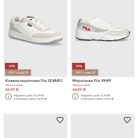
-12%
-10%
-5%* с код: FS
-5%* с код: FS
Кожени маратонки Fila SEVARO
Маратонки Fila V94M
Текуща цена:
Текуща цена:
46,99 €
44,99 €
Редовна цена:
90,99 €
Редовна цена:
91,98 €
Най-ниска цена:
53,99 €
Най-ниска цена:
49,99 €