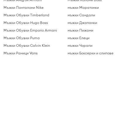
Мъжки Панталони Nike
мъжки Маратонки
Мъжки Обувки Timberland
мъжки Сандали
Мъжки Обувки Hugo Boss
мъжки Джапанки
Мъжки Обувки Emporio Armani
мъжки Пижами
Мъжки Обувки Puma
мъжки Елеци
Мъжки Обувки Calvin Klein
мъжки Чорапи
Мъжки Раници Vans
мъжки Боксерки и слипове