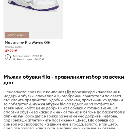
-5%* с код: FS
Маратонки Fila Wayne OG
Текуща цена:
49,99 €
Редовна цена:
109,90 €
Най-ниска цена:
54,90 €
Мъжки обувки fila - правилният избор за всеки
ден
Основаната през 1911 г. компания
Fila
произвежда качествени и
модерни обувки, спечелили многобройни почитатели по света
със своите предимства. Удобни, красиви, практични, създадени
за победители,
мъжки обувки fila
са идеални за аутфита на
всеки мъж, който цени добрия чифт обувки с готина визия. От
спортни обувки за какво ли не - от тенис и бягане до баскетбол и
алпинизъм, брандът се грижи за неизменно добрите чифтове,
подкрепящи атлетичните постижения. Днес,
Fila обувки
са
символ на свободата на движение в града, залата, игрището,
сред природата, навсякъде. Независимо, къде ще ви отведе