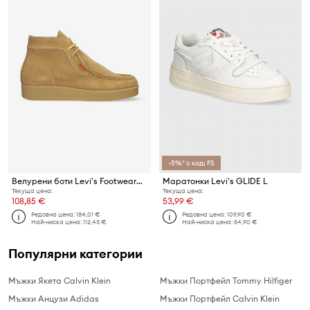
-5%* с код: FS
Велурени боти Levi's Footwear&Accessories D7352.0004 RVN 75
Маратонки Levi's GLIDE L
Текуща цена:
Текуща цена:
108,85 €
53,99 €
Редовна цена:
184,01 €
Редовна цена:
109,90 €
Най-ниска цена:
112,43 €
Най-ниска цена:
54,90 €
Популярни категории
Мъжки Якета Calvin Klein
Мъжки Портфейл Tommy Hilfiger
Мъжки Анцузи Adidas
Мъжки Портфейл Calvin Klein