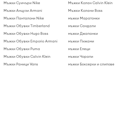
Мъжки Суичъри Nike
Мъжки Колан Calvin Klein
Мъжки Анцузи Armani
Мъжки Колани Boss
Мъжки Панталони Nike
мъжки Маратонки
Мъжки Обувки Timberland
мъжки Сандали
Мъжки Обувки Hugo Boss
мъжки Джапанки
Мъжки Обувки Emporio Armani
мъжки Пижами
Мъжки Обувки Puma
мъжки Елеци
Мъжки Обувки Calvin Klein
мъжки Чорапи
Мъжки Раници Vans
мъжки Боксерки и слипове