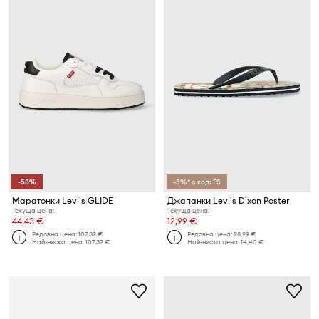
-58%
-5%* с код: FS
Маратонки Levi's GLIDE
Джапанки Levi's Dixon Poster
Текуща цена:
Текуща цена:
44,43 €
12,99 €
Редовна цена:
107,32 €
Редовна цена:
28,99 €
Най-ниска цена:
107,32 €
Най-ниска цена:
14,40 €