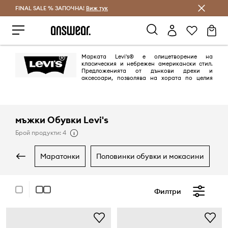
FINAL SALE % ЗАПОЧНА!
Спестявай с Answear Club
Виж тук
Марката Levi's® е олицетворение на
класическия и небрежен американски стил.
Предложенията от дънкови дрехи и
аксесоари, позволява на хората по целия
свят да изразят своя собствен стил. Марката Levi's®, синоним на
дънките е с над 150-годишна история на модния пазар и се радва на
интереса и лоялността на хора по целия свят.
мъжки Обувки Levi's
Брой продукти: 4
маратонки
половинки обувки и мокасини
Филтри