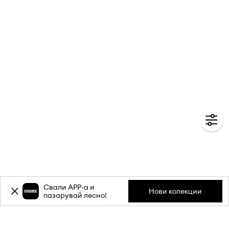
Свали APP-a и
Нови колекции
пазарувай лесно!