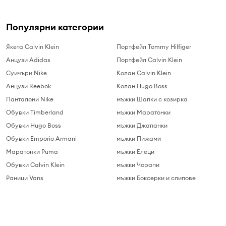
Популярни категории
Якета Calvin Klein
Портфейл Tommy Hilfiger
Анцузи Adidas
Портфейл Calvin Klein
Суичъри Nike
Колан Calvin Klein
Анцузи Reebok
Колан Hugo Boss
Панталони Nike
мъжки Шапки с козирка
Обувки Timberland
мъжки Маратонки
Обувки Hugo Boss
мъжки Джапанки
Обувки Emporio Armani
мъжки Пижами
Маратонки Puma
мъжки Елеци
Обувки Calvin Klein
мъжки Чорапи
Раници Vans
мъжки Боксерки и слипове