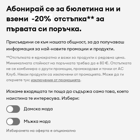
Абонирай се за бюлетина ни и
вземи
-20%
отстъпка** за
първата си поръчка.
Присъедини се към нашата общност, за да получаваш
информация за най-новите промоции и продукти.
**Отстъпката е еднократна и важи за продукти с редовна цена.
Минималната стойност на поръчката трябва да е 80 €. Отстъпката
не се комбинира с други промоции, промокодове и точки от AC
Клуб. Някои продукти са изключени от промоцията. Може да ги
откриете тук:
изключения от промоцията
.
Искаме входящата ти поща да съдържа само това, което
наистина те интересува. Избери:
Дамска мода
Мъжка мода
Избирането на оферта е опционално