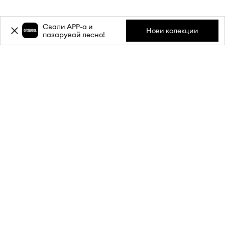
Свали APP-a и
ЗА НАС
Нови колекции
пазарувай лесно!
ИНФОРМАЦИЯ
ОБСЛУЖВАНЕ НА КЛИЕНТИ
МОБИЛНО ПРИЛОЖЕНИЕ
СЛЕДИ НИ НА: