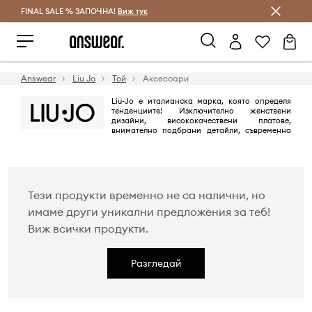
FINAL SALE % ЗАПОЧНА!
Спестявай с Answear Club
Виж тук
Answear
Liu Jo
Той
Аксесоари
Liu-Jo е италианска марка, която определя
тенденциите! Изключително женствени
дизайни, висококачествени платове,
внимателно подбрани детайли, съвременна
елегантност и класиката - всичко това ще те накара да се влюбиш в
нея! Философията на Liu Jo е да подчертае естествената красота и
женствената чувственост.
Тези продукти временно не са налични, но
имаме други уникални предложения за теб!
Виж всички продукти.
Разгледай