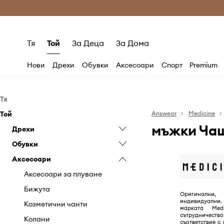
Само оригинални продукти
Безплатни доставка
Тя
Той
За Деца
За Дома
Нови
Дрехи
Обувки
Аксесоари
Спорт
Premium
Тя
Той
Дрехи
Answear
Medicine
мъжки Чаш
Обувки
Дрехи
Бански
Аксесоари
Обувки
Бельо
Балеринки
Бански
Аксесоари
Блузи и ризи
Боти
Аксесоари за плуване
Бельо
Боти
Гащеризони
Ботуши
Бижута
Дънки
Кецове
Аксесоари за плуване
Дънки
Гумени ботуши
Козметични чанти
Къси панталони
Маратонки
Бижута
Оригинални,
индивидуални.
Къси панталони
Еспадрили
Колани
Палта
Пантофи
Козметични чанти
марката Med
сътрудничество
Палта
Кецове
Портмонета
Панталони
Половинки обувки и мокасини
Колани
съответствие с