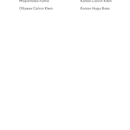
Маратонки Puma
Колан Calvin Klein
Обувки Calvin Klein
Колан Hugo Boss