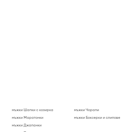
мъжки Шапки с козирка
мъжки Чорапи
мъжки Маратонки
мъжки Боксерки и слипове
мъжки Джапанки