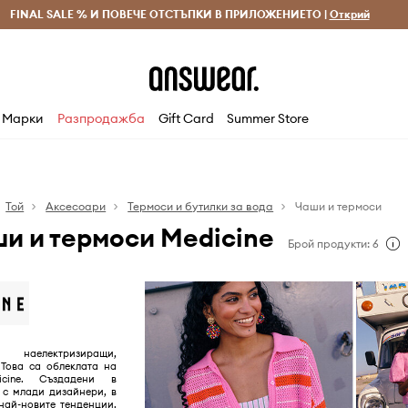
 и връщане за поръчки над 70 EUR
FINAL SALE % И ПОВЕЧЕ ОТСТЪПКИ В ПРИЛОЖЕНИЕТО |
Доставка 1-5 дни
Открий
Сп
Марки
Разпродажба
Gift Card
Summer Store
Той
Аксесоари
Термоси и бутилки за вода
Чаши и термоси
и и термоси Medicine
Брой продукти: 6
 наелектризиращи,
 Това са облеклата на
icine. Създадени в
 с млади дизайнери, в
 най-новите тенденции.