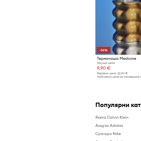
-56%
Термочаша Medicine
Текуща цена:
9,90 €
Редовна цена:
22,90 €
Най-ниска цена за последните 
Популярни ка
Якета Calvin Klein
Анцузи Adidas
Суичъри Nike