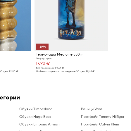
-39%
Термочаша Medicine 550 ml
Текуща цена:
17,90 €
Редовна цена:
29,65 €
30 дни:
22,90 €
Най-ниска цена за последните 30 дни:
29,65 €
тегории
Обувки Timberland
Раници Vans
Обувки Hugo Boss
Портфейл Tommy Hilfiger
Обувки Emporio Armani
Портфейл Calvin Klein