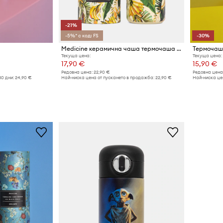
-21%
-5%* с код: FS
-30%
Medicine керамична чаша термочаша от неръждаема стомана
Термочаш
Текуща цена:
Текуща цена:
17,90 €
15,90 €
Редовна цена:
22,90 €
Редовна цена
30 дни:
24,90 €
Най-ниска цена от пускането в продажба:
22,90 €
Най-ниска цен