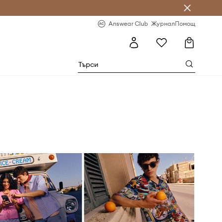
естявай с Answear Club
-20% за първа поръчка
Answear Club
Журнал
Помощ