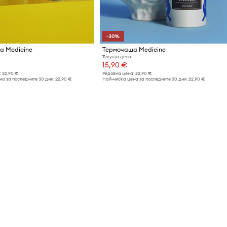
-30%
а Medicine
Термочаша Medicine
Текуща цена:
15,90 €
:
22,90 €
Редовна цена:
22,90 €
а за последните 30 дни:
22,90 €
Най-ниска цена за последните 30 дни:
22,90 €