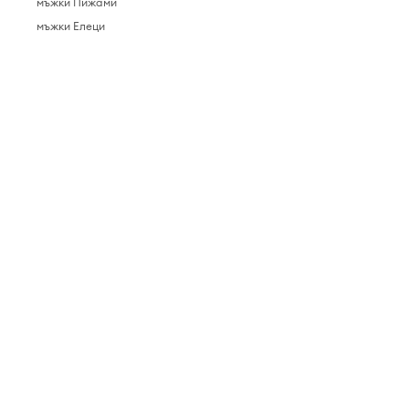
мъжки Пижами
мъжки Елеци