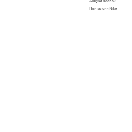
Анцузи Reebok
Панталони Nike