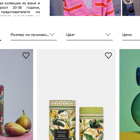
ва колекции за жени и
раст 20-35 години,
представителите на
тават, че възрастта им
ачение.
Размер на производителя
Цвят
Цена