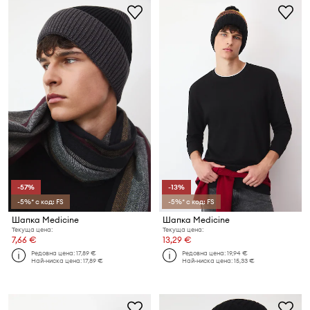
-57%
-13%
-5%* с код: FS
-5%* с код: FS
Шапка Medicine
Шапка Medicine
Текуща цена:
Текуща цена:
7,66 €
13,29 €
Редовна цена:
17,89 €
Редовна цена:
19,94 €
Най-ниска цена:
17,89 €
Най-ниска цена:
15,33 €