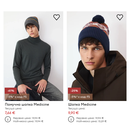
-61%
-25%
-5%* с код: FS
-5%* с код: FS
Памучна шапка Medicine
Шапка Medicine
Текуща цена:
Текуща цена:
7,66 €
9,90 €
Редовна цена:
19,94 €
Редовна цена:
19,94 €
Най-ниска цена:
19,94 €
Най-ниска цена:
13,29 €