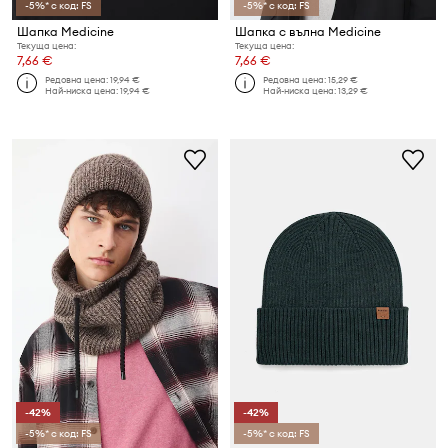
-5%* с код: FS
-5%* с код: FS
Шапка Medicine
Шапка с вълна Medicine
Текуща цена:
Текуща цена:
7,66 €
7,66 €
Редовна цена:
19,94 €
Редовна цена:
15,29 €
Най-ниска цена:
19,94 €
Най-ниска цена:
13,29 €
-42%
-42%
-5%* с код: FS
-5%* с код: FS