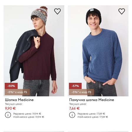
-50%
-57%
-5%* с код: FS
-5%* с код: FS
Шапка Medicine
Памучна шапка Medicine
Текуща цена:
Текуща цена:
9,90 €
7,66 €
Редовна цена:
19,94 €
Редовна цена:
17,89 €
Най-ниска цена:
19,94 €
Най-ниска цена:
17,89 €