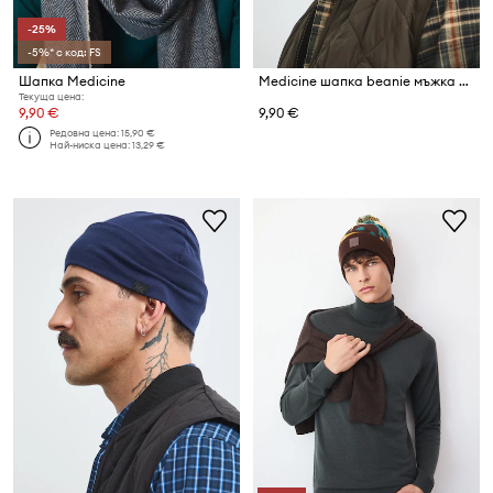
-25%
-5%* с код: FS
Шапка Medicine
Medicine шапка beanie мъжка от памучна материя
Текуща цена:
9,90 €
9,90 €
Редовна цена:
15,90 €
Най-ниска цена:
13,29 €