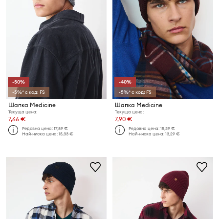
-50%
-40%
-5%* с код: FS
-5%* с код: FS
Шапка Medicine
Шапка Medicine
Текуща цена:
Текуща цена:
7,66 €
7,90 €
Редовна цена:
17,89 €
Редовна цена:
15,29 €
Най-ниска цена:
15,33 €
Най-ниска цена:
13,29 €