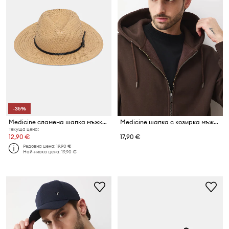
-35%
Medicine сламена шапка мъжка от сплетена материя
Medicine шапка с козирка мъжка
Текуща цена:
12,90 €
17,90 €
Редовна цена:
19,90 €
Най-ниска цена:
19,90 €