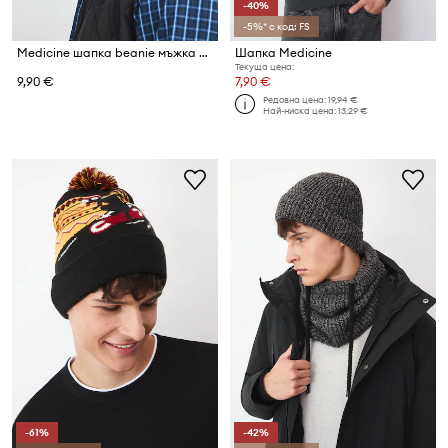
-40%
-5%* с код: FS
Medicine шапка beanie мъжка от памучна материя
Шапка Medicine
Текуща цена:
9,90 €
7,90 €
Редовна цена:
19,94 €
Най-ниска цена:
13,29 €
-61%
-42%