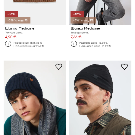
-36%
-42%
-5%* с код: FS
-5%* с код: FS
Шапка Medicine
Шапка Medicine
Текуща цена:
Текуща цена:
4,90 €
7,66 €
Редовна цена:
15,33 €
Редовна цена:
15,33 €
Най-ниска цена:
7,66 €
Най-ниска цена:
13,29 €