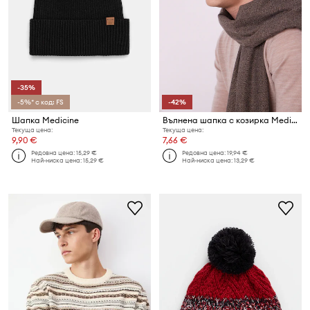
-35%
-5%* с код: FS
-42%
Шапка Medicine
Вълнена шапка с козирка Medicine
Текуща цена:
Текуща цена:
9,90 €
7,66 €
Редовна цена:
15,29 €
Редовна цена:
19,94 €
Най-ниска цена:
15,29 €
Най-ниска цена:
13,29 €