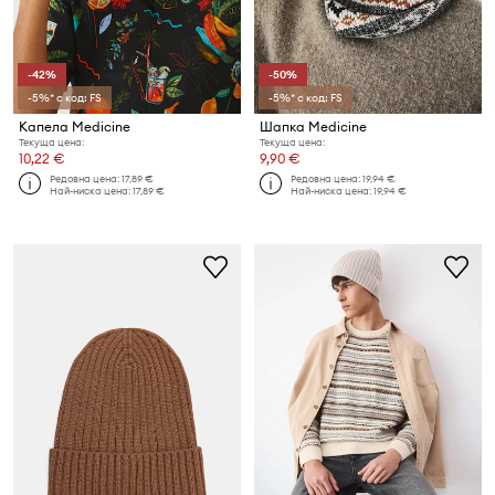
-42%
-50%
-5%* с код: FS
-5%* с код: FS
Капела Medicine
Шапка Medicine
Текуща цена:
Текуща цена:
10,22 €
9,90 €
Редовна цена:
17,89 €
Редовна цена:
19,94 €
Най-ниска цена:
17,89 €
Най-ниска цена:
19,94 €