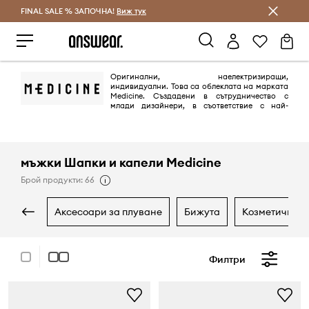
FINAL SALE % ЗАПОЧНА!
Спестявай с Answear Club
Виж тук
Оригинални, наелектризиращи,
индивидуални. Това са облеклата на марката
Medicine. Създадени в сътрудничество с
млади дизайнери, в съответствие с най-
новите тенденции. Марката включва колекции за жени и мъже на
възраст 20-35 години, въпреки че представителите на фирмата
подчертават, че възрастта им няма голямо значение.
мъжки Шапки и капели Medicine
Брой продукти: 66
аксесоари за плуване
бижута
козметични 
Филтри