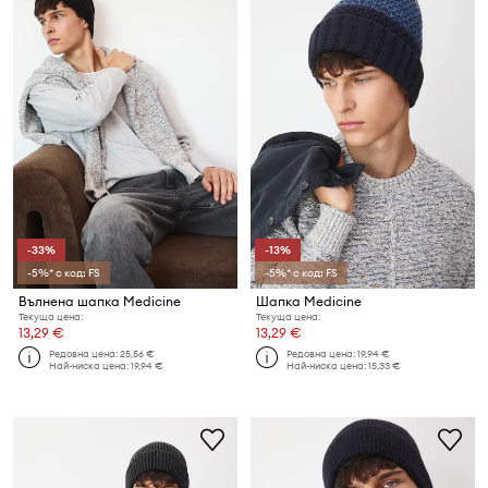
-33%
-13%
-5%* с код: FS
-5%* с код: FS
Вълнена шапка Medicine
Шапка Medicine
Текуща цена:
Текуща цена:
13,29 €
13,29 €
Редовна цена:
25,56 €
Редовна цена:
19,94 €
Най-ниска цена:
19,94 €
Най-ниска цена:
15,33 €