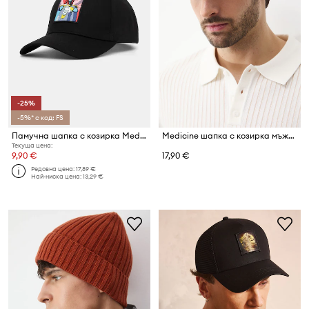
-25%
-5%* с код: FS
Памучна шапка с козирка Medicine
Medicine шапка с козирка мъжка
Текуща цена:
9,90 €
17,90 €
Редовна цена:
17,89 €
Най-ниска цена:
13,29 €