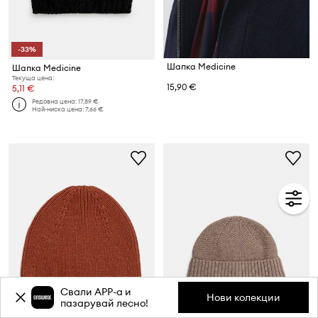
-33%
Шапка Medicine
Шапка Medicine
Текуща цена:
15,90 €
5,11 €
Редовна цена:
17,89 €
Най-ниска цена:
7,66 €
Свали APP-a и
Нови колекции
пазарувай лесно!