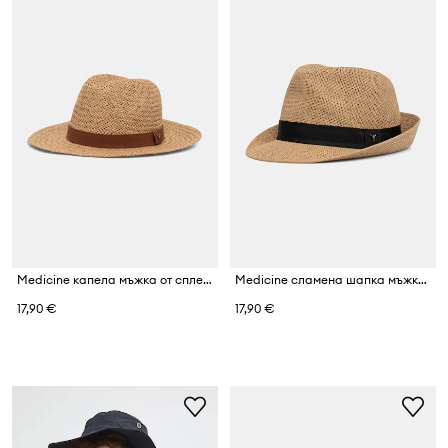
Medicine капела мъжка от сплетена материя
Medicine сламена шапка мъжка от сплетена материя
17,90 €
17,90 €