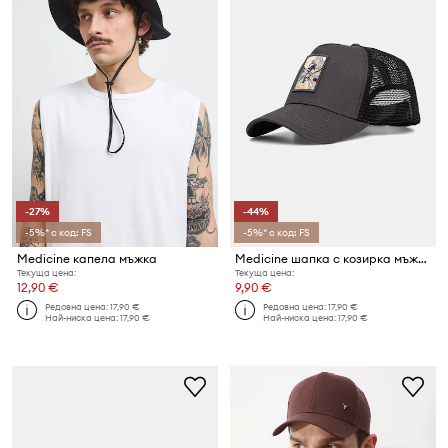
-27%
-44%
-5%* с код: FS
-5%* с код: FS
Medicine капела мъжка
Medicine шапка с козирка мъжка
Текуща цена:
Текуща цена:
12,90 €
9,90 €
Редовна цена:
17,90 €
Редовна цена:
17,90 €
Най-ниска цена:
17,90 €
Най-ниска цена:
17,90 €