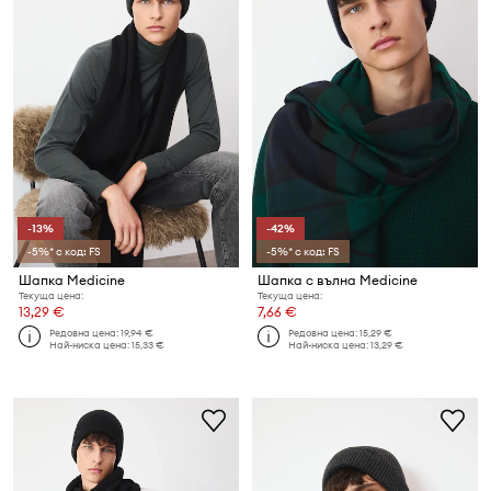
-13%
-42%
-5%* с код: FS
-5%* с код: FS
Шапка Medicine
Шапка с вълна Medicine
Текуща цена:
Текуща цена:
13,29 €
7,66 €
Редовна цена:
19,94 €
Редовна цена:
15,29 €
Най-ниска цена:
15,33 €
Най-ниска цена:
13,29 €