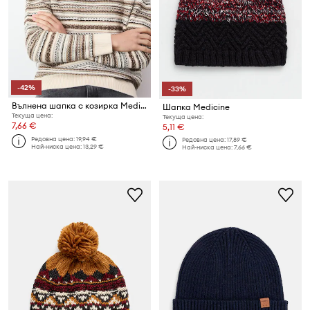
-42%
-33%
Вълнена шапка с козирка Medicine
Шапка Medicine
Текуща цена:
Текуща цена:
7,66 €
5,11 €
Редовна цена:
19,94 €
Редовна цена:
17,89 €
Най-ниска цена:
13,29 €
Най-ниска цена:
7,66 €