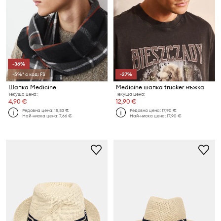
-36%
-5%* с код: FS
-27%
Шапка Medicine
Medicine шапка trucker мъжка
Текуща цена:
Текуща цена:
4,90 €
12,90 €
Редовна цена:
15,33 €
Редовна цена:
17,90 €
Най-ниска цена:
7,66 €
Най-ниска цена:
17,90 €