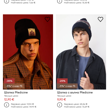
Най-ниска цена:
7,66 €
Най-ниска цена:
15,33 €
-35%
-25%
-5%* с код: FS
-5%* с код: FS
Шапка Medicine
Шапка с вълна Medicine
Текуща цена:
Текуща цена:
12,90 €
9,90 €
Редовна цена:
19,94 €
Редовна цена:
25,56 €
Най-ниска цена:
19,94 €
Най-ниска цена:
13,29 €