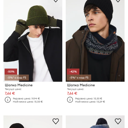
-50%
-42%
-5%* с код: FS
-5%* с код: FS
Шапка Medicine
Шапка Medicine
Текуща цена:
Текуща цена:
7,66 €
7,66 €
Редовна цена:
19,94 €
Редовна цена:
15,33 €
Най-ниска цена:
15,33 €
Най-ниска цена:
13,29 €