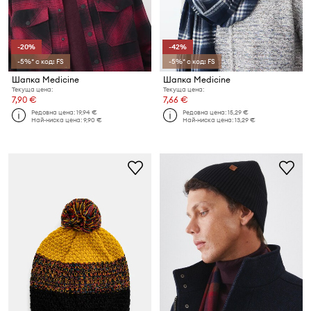
-20%
-42%
-5%* с код: FS
-5%* с код: FS
Шапка Medicine
Шапка Medicine
Текуща цена:
Текуща цена:
7,90 €
7,66 €
Редовна цена:
19,94 €
Редовна цена:
15,29 €
Най-ниска цена:
9,90 €
Най-ниска цена:
13,29 €