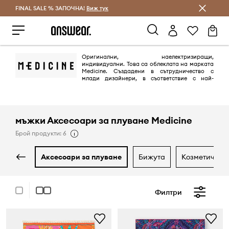
FINAL SALE % ЗАПОЧНА!
Спестявай с Answear Club
Виж тук
Оригинални, наелектризиращи,
индивидуални. Това са облеклата на марката
Medicine. Създадени в сътрудничество с
млади дизайнери, в съответствие с най-
новите тенденции. Марката включва колекции за жени и мъже на
възраст 20-35 години, въпреки че представителите на фирмата
подчертават, че възрастта им няма голямо значение.
мъжки Аксесоари за плуване Medicine
Брой продукти: 6
аксесоари за плуване
бижута
козметични 
Филтри