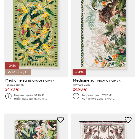
-34%
-5%* с код: FS
-34%
Medicine за плаж от памук
Medicine за плаж с памук
Текуща цена:
Текуща цена:
24,90 €
24,90 €
Редовна цена:
37,90 €
Редовна цена:
37,90 €
Най-ниска цена:
37,90 €
Най-ниска цена:
37,90 €