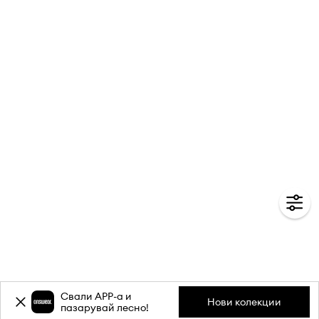
Свали APP-a и
Нови колекции
пазарувай лесно!