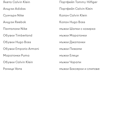
Якета Calvin Klein
Портфейл Tommy Hilfiger
Анцузи Adidas
Портфейл Calvin Klein
Суичъри Nike
Колан Calvin Klein
Анцузи Reebok
Колан Hugo Boss
Панталони Nike
мъжки Шапки с козирка
Обувки Timberland
мъжки Маратонки
Обувки Hugo Boss
мъжки Джапанки
Обувки Emporio Armani
мъжки Пижами
Маратонки Puma
мъжки Елеци
Обувки Calvin Klein
мъжки Чорапи
Раници Vans
мъжки Боксерки и слипове