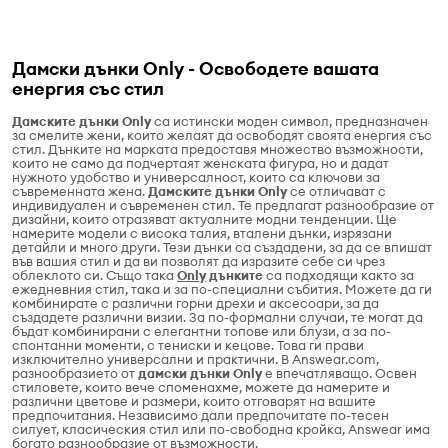
Дамски дънки Only - Освободете вашата
енергия със стил
Дамските дънки Only
са истински моден символ, предназначен
за смелите жени, които желаят да освободят своята енергия със
стил. Дънките на марката предоставя множество възможности,
които не само да подчертаят женската фигура, но и дадат
нужното удобство и универсалност, които са ключови за
съвременната жена.
Дамските дънки Only
се отличават с
индивидуален и съвременен стил. Те предлагат разнообразие от
дизайни, които отразяват актуалните модни тенденции. Ще
намерите модели с висока талия, вталени дънки, изрязани
детайли и много други. Тези дънки са създадени, за да се впишат
във вашия стил и да ви позволят да изразите себе си чрез
облеклото си. Също така
Only
дънките
са подходящи както за
ежедневния стил, така и за по-специални събития. Можете да ги
комбинирате с различни горни дрехи и аксесоари, за да
създадете различни визии. За по-формални случаи, те могат да
бъдат комбинирани с елегантни топове или блузи, а за по-
спонтанни моменти, с тениски и кецове. Това ги прави
изключително универсални и практични. В Answear.com,
разнообразието от
дамски дънки Only
е впечатляващо. Освен
стиловете, които вече споменахме, можете да намерите и
различни цветове и размери, които отговарят на вашите
предпочитания. Независимо дали предпочитате по-тесен
силует, класическия стил или по-свободна кройка, Answear има
богато разнообразие от възможности.