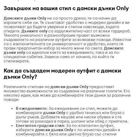
Завършек на вашия стил с дамски дънки Only
Дамските дънки Only
не са просто дреха, те са начин да
изразите себе си. Те съчетават удобство с модерен дизайн и ви
позволяват да бъдете уверени и стилни навсякъде, където
отидете.
Дънките only
са задължителна част от всеки гардероб.
Тяхната уникалност и разнообразие правят възможно
създаването на различни аутфити за всякакви поводи. Известни
са с изключителната си универсалност и удобство, което ги
прави предпочитан избор за много жени по света.
Дамските
дънки only
са идеални както за ежедневието, така и за по-
специални събития. Зависи само от начина, по който ги
стилизирате.
Как да създадем модерен аутфит с дамски
дънки Only?
Различните стилове на
дамски дънки Only
предоставят
множество възможности за създаване на различни тоалети. Ето
няколко идеи, как може да комбинирате тези дънки за различни
поводи:
В ежедневието
: За ежедневния си стил, можете да
комбинирате
дънки Only
с удобна тениска или блуза с
дълъг ръкав. Добавете кецове или ниски обувки и сте
готови за разходка в парка, шопинг или обяд с приятели.
Елегантен градски стил
: За по-елегантен аутфит,
изберете
дамски дънки Only
с по-изчистен дизайн и
комбинирайте с бяла или цветна блуза със стилни