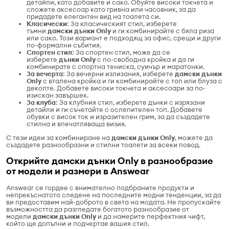
детайли, като добавите и сако. Обуйте високи токчета и
сложете аксесоар като гривна или часовник, за да
придадете елегантен вид на тоалета си.
Класически
: За класическият стил, изберете
тъмни
дамски дънки Only
и ги комбинирайте с бяла риза
или сако. Този вариант е подходящ за офис, срещи и други
по-формални събития.
Спортен стил
: За спортен стил, може да се
изберете
дънки Only
с по-свободна кройка и да ги
комбинирате с спортна тениска, суичър и маратонки.
За вечерта
: За вечерни излизания, изберете
дамски дънки
Only
с вталена кройка и ги комбинирайте с топ или блуза с
деколте. Добавете високи токчета и аксесоари за по-
изискан завършек.
За клуба
: За клубния стил, изберете дънки с изрязани
детайли и ги съчетайте с ослепителен топ. Добавете
обувки с висок ток и изразителен грим, за да създадете
стилна и впечатляваща визия.
С тези идеи за комбиниране на
дамски дънки Only
, можете да
създадете разнообразни и стилни тоалети за всеки повод.
Открийте дамски дънки Only в разнообразие
от модели и размери в Answear
Answear се гордее с внимателно подбраните продукти и
непрекъснатото следене на последните модни тенденции, за да
ви предоставим най-доброто в света на модата. Не пропускайте
възможността да разгледате богатото разнообразие от
модели
дамски дънки Only
и да намерите перфектния чифт,
който ще допълни и подчертае вашия стил.