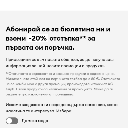
Абонирай се за бюлетина ни и
вземи
-20%
отстъпка** за
първата си поръчка.
Присъедини се към нашата общност, за да получаваш
информация за най-новите промоции и продукти.
**Отстъпката е еднократна и важи за продукти с редовна цена.
Минималната стойност на поръчката трябва да е 80 €. Отстъпката
не се комбинира с други промоции, промокодове и точки от AC
Клуб. Някои продукти са изключени от промоцията. Може да ги
откриете тук:
изключения от промоцията
.
Искаме входящата ти поща да съдържа само това, което
наистина те интересува. Избери:
Дамска мода