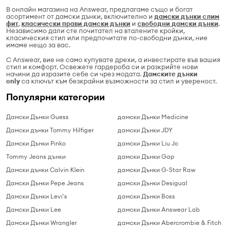
В онлайн магазина на Answear, предлагаме също и богат
асортимент от дамски дънки, включително и
дамски дънки слим
фит
,
класически прави дамски дънки
и
свободни дамски дънки
.
Независимо дали сте почитател на вталените кройки,
класическия стил или предпочитате по-свободни дънки, ние
имаме нещо за вас.
С Answear, вие не само купувате дрехи, а инвестирате във вашия
стил и комфорт. Освежете гардероба си и разкрийте нови
начини да изразите себе си чрез модата.
Дамските дънки
only
са ключът към безкрайни възможности за стил и увереност.
Популярни категории
Дамски Дънки Guess
дамски Дънки Medicine
Дамски дънки Tommy Hilfiger
дамски Дънки JDY
Дамски Дънки Pinko
дамски Дънки Liu Jo
Tommy Jeans дънки
дамски Дънки Gap
Дамски дънки Calvin Klein
дамски Дънки G-Star Raw
Дамски Дънки Pepe Jeans
дамски Дънки Desigual
Дамски Дънки Levi's
дамски Дънки Boss
Дамски Дънки Lee
дамски Дънки Answear Lab
Дамски Дънки Wrangler
дамски Дънки Abercrombie & Fitch