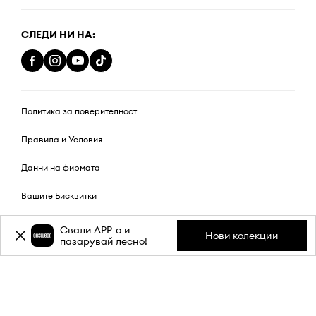
СЛЕДИ НИ НА:
Политика за поверителност
Правила и Условия
Данни на фирмата
Вашите Бисквитки
Карта на сайта
Свали APP-a и
Нови колекции
пазарувай лесно!
WEARETHEANSWEAR IN:
BG
CY
CZ
GR
HR
HU
IT
PL
RO
SI
SK
UA
UA(RU)