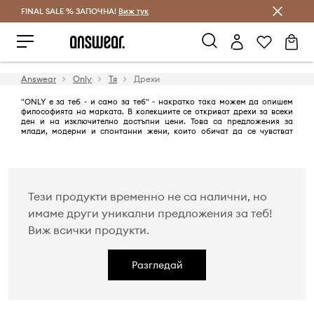
FINAL SALE % ЗАПОЧНА!
Спестявай с Answear Club
Виж тук
Answear
Only
Тя
Дрехи
"ONLY е за теб - и само за теб" - накратко така можем да опишем
философията на марката. В колекциите се откриват дрехи за всеки
ден и на изключително достъпни цени. Това са предложения за
млади, модерни и спонтанни жени, които обичат да се чувстват
добре в кожата си и искат да изглеждат модерни независимо от
ситуацията.
Тези продукти временно не са налични, но
имаме други уникални предложения за теб!
Виж всички продукти.
Разгледай