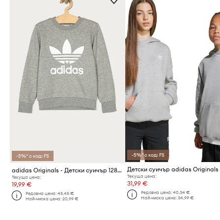
-5%* с код: FS
-5%* с код: FS
Детски суичър adidas Originals
adidas Originals - Детски суичър 128-164 см GD2709
Текуща цена:
Текуща цена:
31,99 €
19,99 €
Редовна цена:
40,34 €
Редовна цена:
45,45 €
Най-ниска цена:
34,99 €
Най-ниска цена:
20,99 €