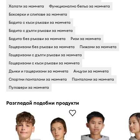
Халати за момчета
Функционално бельо за момчета
Боксерки и слипове за момчета
Бодита c къси ръкави за момчета
Бодита c дълги ръкави за момчета
Бодита без ръкави за момчета
Ризи за момчета
Гащеризони без ръкави за момчета
Пижами за момчета
Гащеризони c дълги ръкави за момчета
Гащеризони c къси ръкави за момчета
Дънки и гащеризони за момчета
Анцузи за момчета
Спортни панталони за момчета
Панталони за момчета
Пуловери за момчета
Разгледай подобни продукти