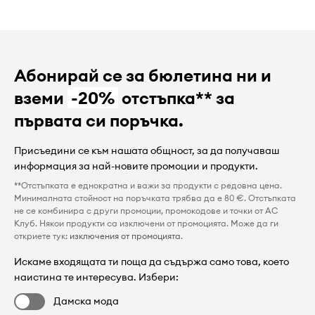
Абонирай се за бюлетина ни и
вземи
-20%
отстъпка** за
първата си поръчка.
Присъедини се към нашата общност, за да получаваш
информация за най-новите промоции и продукти.
**Отстъпката е еднократна и важи за продукти с редовна цена.
Минималната стойност на поръчката трябва да е 80 €. Отстъпката
не се комбинира с други промоции, промокодове и точки от AC
Клуб. Някои продукти са изключени от промоцията. Може да ги
откриете тук:
изключения от промоцията
.
Искаме входящата ти поща да съдържа само това, което
наистина те интересува. Избери:
Дамска мода