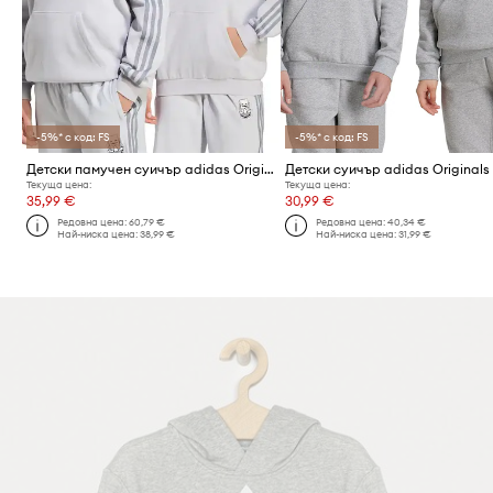
-5%* с код: FS
-5%* с код: FS
Детски памучен суичър adidas Originals
Текуща цена:
Текуща цена:
35,99 €
30,99 €
Редовна цена:
60,79 €
Редовна цена:
40,34 €
Най-ниска цена:
38,99 €
Най-ниска цена:
31,99 €