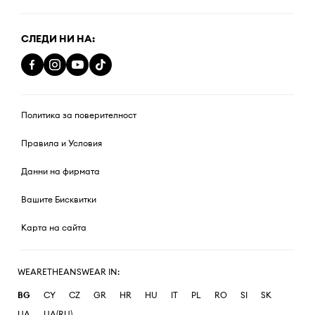
СЛЕДИ НИ НА:
Политика за поверителност
Правила и Условия
Данни на фирмата
Вашите Бисквитки
Карта на сайта
WEARETHEANSWEAR IN:
BG
CY
CZ
GR
HR
HU
IT
PL
RO
SI
SK
UA
UA(RU)