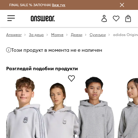
FINAL SALE % ЗАПОЧНА!
Спестявай с Answear Club
Виж тук
Answear
За деца
Момче
Дрехи
Суичъри
Този продукт в момента не е наличен
Разгледай подобни продукти