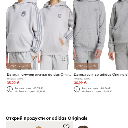
-5%* с код: FS
-5%* с код: FS
Детски памучен суичър adidas Originals
Текуща цена:
Текуща цена:
35,99 €
30,99 €
Редовна цена:
60,79 €
Редовна цена:
40,34 €
Най-ниска цена:
38,99 €
Най-ниска цена:
31,99 €
Открий продукти от adidas Originals