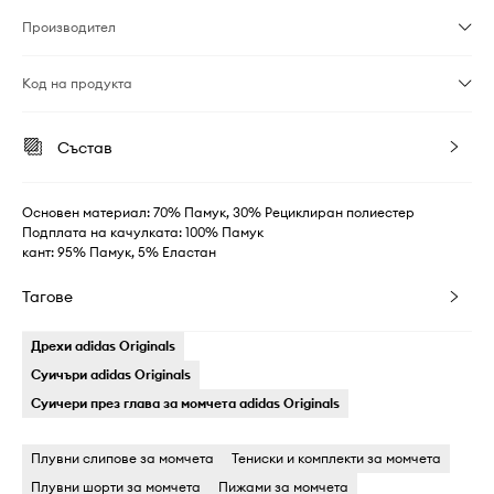
Производител
Код на продукта
Състав
Основен материал: 70% Памук, 30% Рециклиран полиестер
Подплата на качулката: 100% Памук
кант: 95% Памук, 5% Еластан
Тагове
Дрехи adidas Originals
Суичъри adidas Originals
Суичери през глава за момчета adidas Originals
Плувни слипове за момчета
Тениски и комплекти за момчета
Плувни шорти за момчета
Пижами за момчета