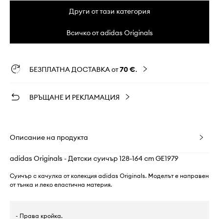
Други от тази категория
Всичко от adidas Originals
БЕЗПЛАТНА ДОСТАВКА от
70 €
.
ВРЪЩАНЕ И РЕКЛАМАЦИЯ
Описание на продукта
adidas Originals - Детски суичър 128-164 cm GE1979
Суичър с качулка от колекция adidas Originals. Моделът е направен
от тънка и леко еластична материя.
- Права кройка.