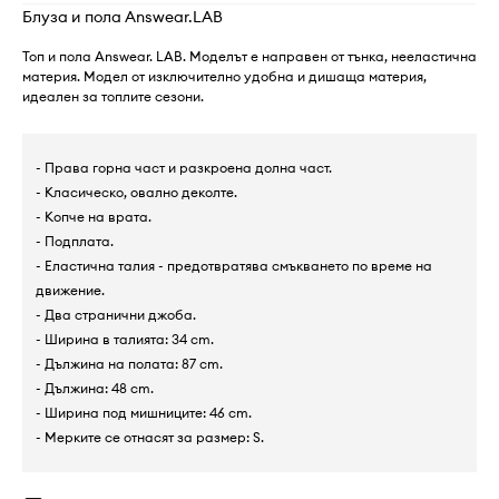
Блуза и пола Answear.LAB
Топ и пола Answear. LAB. Моделът е направен от тънка, нееластична
материя. Модел от изключително удобна и дишаща материя,
идеален за топлите сезони.
- Права горна част и разкроена долна част.
- Класическо, овално деколте.
- Копче на врата.
- Подплата.
- Еластична талия - предотвратява смъкването по време на
движение.
- Два странични джоба.
- Ширина в талията: 34 cm.
- Дължина на полата: 87 cm.
- Дължина: 48 cm.
- Ширина под мишниците: 46 cm.
- Мерките се отнасят за размер: S.