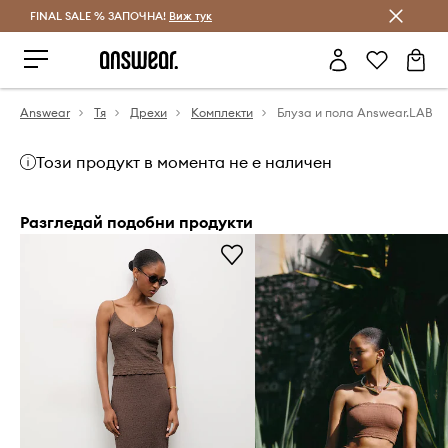
FINAL SALE % ЗАПОЧНА!
Спестявай с Answear Club
Виж тук
Answear
Тя
Дрехи
Комплекти
Блуза и пола Answear.LAB
Този продукт в момента не е наличен
Разгледай подобни продукти