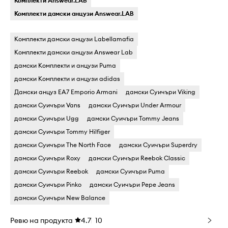
Комплекти Answear.LAB
Комплекти дамски анцузи Answear.LAB
Комплекти дамски анцузи Labellamafia
Комплекти дамски анцузи Answear Lab
дамски Комплекти и анцузи Puma
дамски Комплекти и анцузи adidas
Дамски анцуз EA7 Emporio Armani
дамски Суичъри Viking
дамски Суичъри Vans
дамски Суичъри Under Armour
дамски Суичъри Ugg
дамски Суичъри Tommy Jeans
дамски Суичъри Tommy Hilfiger
дамски Суичъри The North Face
дамски Суичъри Superdry
дамски Суичъри Roxy
дамски Суичъри Reebok Classic
дамски Суичъри Reebok
дамски Суичъри Puma
дамски Суичъри Pinko
дамски Суичъри Pepe Jeans
дамски Суичъри New Balance
Ревю на продукта
4.7
10