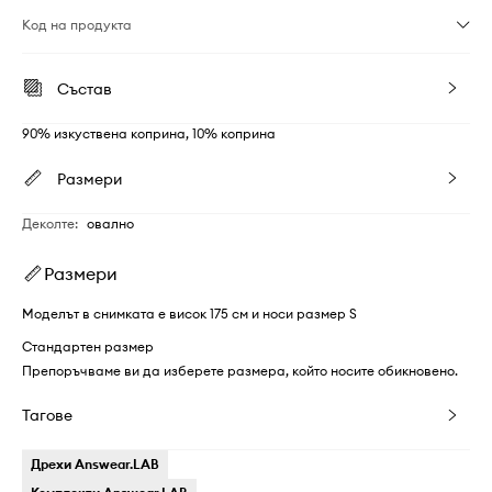
Код на продукта
Състав
90% изкуствена коприна, 10% коприна
Размери
Деколте
:
овално
Размери
Моделът в снимката е висок 175 см и носи размер S
Стандартен размер
Препоръчваме ви да изберете размера, който носите обикновено.
Тагове
Дрехи Answear.LAB