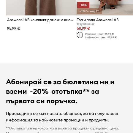
-10%
-5%* с код: FS
Answear.LAB комплект дамски с вискоза
Топ и пола Answear.LAB
Текуща цена:
95,99 €
58,99 €
Редовна цена:
95,99 €
Най-ниска цена:
65,99 €
Абонирай се за бюлетина ни и
вземи
-20%
отстъпка** за
първата си поръчка.
Присъедини се към нашата общност, за да получаваш
информация за най-новите промоции и продукти.
**Отстъпката е еднократна и важи за продукти с редовна цена.