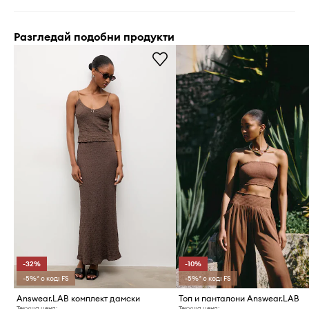
Разгледай подобни продукти
-32%
-10%
-5%* с код: FS
-5%* с код: FS
Answear.LAB комплект дамски
Топ и панталони Answear.LAB
Текуща цена:
Текуща цена: