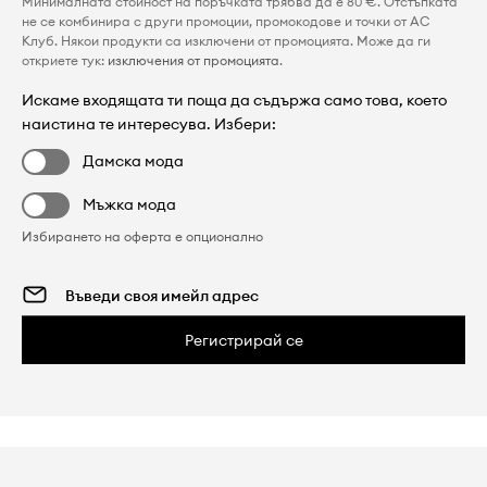
Минималната стойност на поръчката трябва да е 80 €. Отстъпката
не се комбинира с други промоции, промокодове и точки от AC
Клуб. Някои продукти са изключени от промоцията. Може да ги
откриете тук:
изключения от промоцията
.
Искаме входящата ти поща да съдържа само това, което
наистина те интересува. Избери:
Дамска мода
Мъжка мода
Избирането на оферта е опционално
Регистрирай се