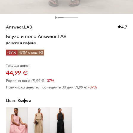
Answear.LAB
4.7
Блуза и пола Answear.LAB
дамска в кафяво
-37%
-5%* с код: FS
Текуща цена:
44,99 €
Редовна цена:
71,99 €
-37%
Най-ниска цена за последните 30 дни:
71,99 €
 -37%
Цвят:
кафяв