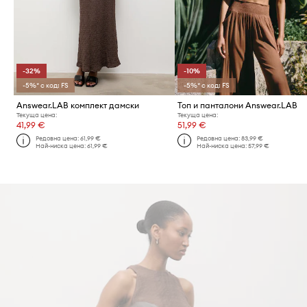
-32%
-10%
-5%* с код: FS
-5%* с код: FS
Answear.LAB комплект дамски
Топ и панталони Answear.LAB
Текуща цена:
Текуща цена:
41,99 €
51,99 €
Редовна цена:
61,99 €
Редовна цена:
83,99 €
Най-ниска цена:
61,99 €
Най-ниска цена:
57,99 €