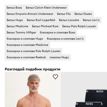
Бельо Boss
Бельо Calvin Klein Underwear
Бельо Emporio Armani Underwear
Бельо Fila
Бельо Guess
Бельо Hugo
Бельо Karl Lagerfeld
Бельо Lacoste
Бельо Levi's
Бельо Medicine
Бельо Michael Kors
Бельо Polo Ralph Lauren
Бельо Tommy Hilfiger
боксерки и слипове Boss
боксерки и слипове Hugo
боксерки и слипове Levi's
боксерки и слипове Medicine
боксерки и слипове Polo Ralph Lauren
боксерки и слипове Reebok
пижами Hugo
Разгледай подобни продукти