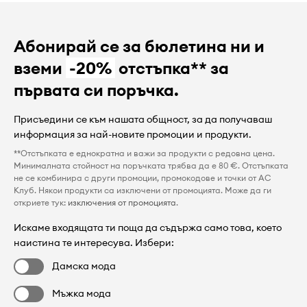
Абонирай се за бюлетина ни и
вземи
-20%
отстъпка** за
първата си поръчка.
Присъедини се към нашата общност, за да получаваш
информация за най-новите промоции и продукти.
**Отстъпката е еднократна и важи за продукти с редовна цена.
Минималната стойност на поръчката трябва да е 80 €. Отстъпката
не се комбинира с други промоции, промокодове и точки от AC
Клуб. Някои продукти са изключени от промоцията. Може да ги
откриете тук:
изключения от промоцията
.
Искаме входящата ти поща да съдържа само това, което
наистина те интересува. Избери:
Дамска мода
Мъжка мода