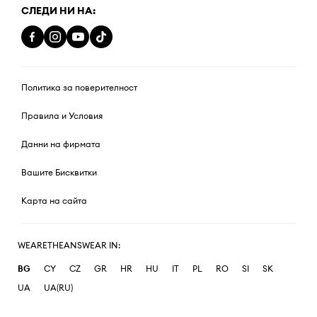
СЛЕДИ НИ НА:
Политика за поверителност
Правила и Условия
Данни на фирмата
Вашите Бисквитки
Карта на сайта
WEARETHEANSWEAR IN:
BG
CY
CZ
GR
HR
HU
IT
PL
RO
SI
SK
UA
UA(RU)