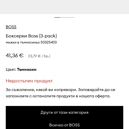
BOSS
Боксерки Boss (3-pack)
мъжки в тъмносиньо 50325403
41,36 €
(13,79 € / бр.)
Цвят:
тъмносин
Недостъпен продукт
За съжаление, някой ви изпревари. Заповядайте да се
запознаете с останалите продукти в нашата оферта.
Други от тази категория
Всичко от BOSS