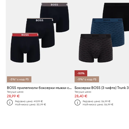
-50%
-5%* с код: FS
-5%* с код: FS
BOSS прилепнали боксерки мъжки с памук BoxerBr 3P Power 3 броя
Текуща цена:
Текуща цена:
28,99 €
28,40 €
Редовна цена:
49,99 €
Редовна цена:
56,99 €
Най-ниска цена:
30,99 €
Най-ниска цена:
56,99 €