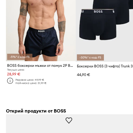
-5%* с код: FS
-30%* с код: FS
BOSS боксерки мъжки от памук 2P Boxer Shorts EW 2 броя
Текуща цена:
28,99 €
44,90 €
Редовна цена:
49,99 €
Най-ниска цена:
31,99 €
Открий продукти от BOSS