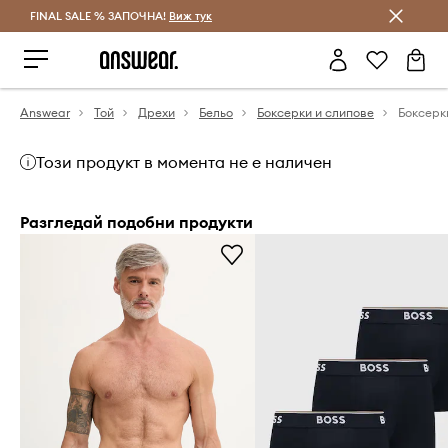
FINAL SALE % ЗАПОЧНА!
Спестявай с Answear Club
Виж тук
Answear
Той
Дрехи
Бельо
Боксерки и слипове
Боксерки
Този продукт в момента не е наличен
Разгледай подобни продукти