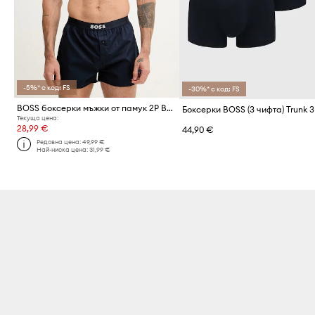
-5%* с код: FS
-30%* с код: FS
BOSS боксерки мъжки от памук 2P Boxer Shorts EW 2 броя
Текуща цена:
28,99 €
44,90 €
Редовна цена:
49,99 €
Най-ниска цена:
31,99 €