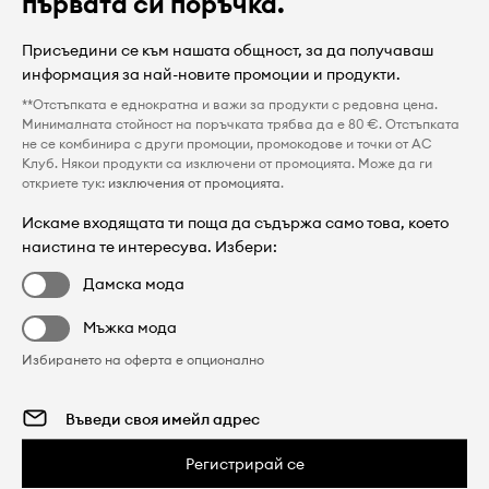
първата си поръчка.
Присъедини се към нашата общност, за да получаваш
информация за най-новите промоции и продукти.
**Отстъпката е еднократна и важи за продукти с редовна цена.
Минималната стойност на поръчката трябва да е 80 €. Отстъпката
не се комбинира с други промоции, промокодове и точки от AC
Клуб. Някои продукти са изключени от промоцията. Може да ги
откриете тук:
изключения от промоцията
.
Искаме входящата ти поща да съдържа само това, което
наистина те интересува. Избери:
Дамска мода
Мъжка мода
Избирането на оферта е опционално
Регистрирай се