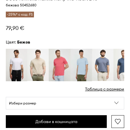
бежова 50452680
-25%* с код: FS
79,90 €
Цвят:
бежов
Таблица с размери
Избери размер
Добави в кошницата