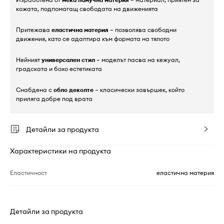
кожата, подпомагащ свободата на движенията
Притежава
еластична материя
– позволява свободни
движения, като се адаптира към формата на тялото
Нейният
универсален стил
– моделът пасва на кежуал,
градската и бохо естетиката
Снабдена с
обло деколте
– класически завършек, който
приляга добре под врата
Детайли за продукта
Характеристики на продукта
Еластичност
еластична материя
Детайли за продукта