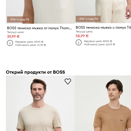
-5%* с код: FS
-5%* с код: FS
BOSS тениска мъжка от памук Thompson 01
Текуща цена:
Текуща цена:
58,99 €
39,99 €
Редовна цена:
89,90 €
Редовна цена:
59,90 €
Най-ниска цена:
62,99 €
Най-ниска цена:
41,99 €
Открий продукти от BOSS