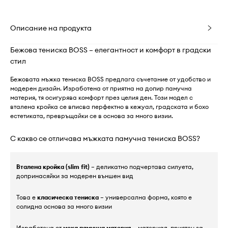
Описание на продукта
Бежова тениска BOSS – елегантност и комфорт в градски
стил
Бежовата мъжка тениска BOSS предлага съчетание от удобство и
модерен дизайн. Изработена от приятна на допир памучна
материя, тя осигурява комфорт през целия ден. Този модел с
вталена кройка се вписва перфектно в кежуал, градската и бохо
естетиката, превръщайки се в основа за много визии.
С какво се отличава мъжката памучна тениска BOSS?
Вталена кройка (slim fit)
– деликатно подчертава силуета,
допринасяйки за модерен външен вид
Това е
класическа тениска
– универсална форма, която е
солидна основа за много визии
Изработена от
мека памучна материя
– материал, приятен за