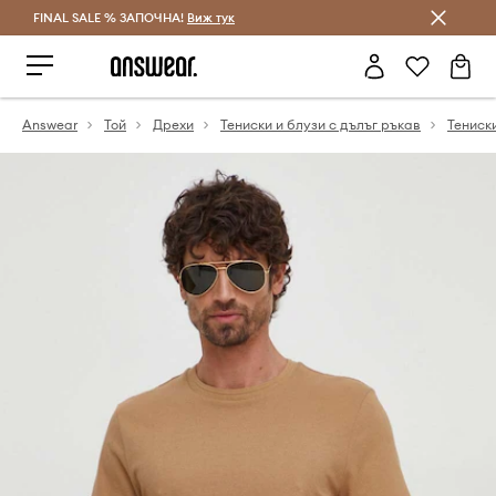
FINAL SALE % ЗАПОЧНА!
Спестявай с Answear Club
Виж тук
Answear
Той
Дрехи
Тениски и блузи с дълъг ръкав
Тениск