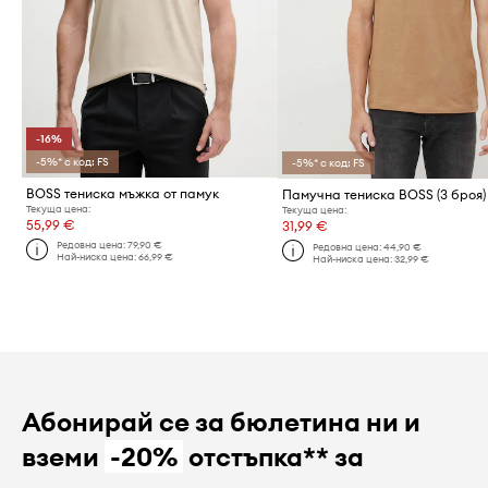
-16%
-5%* с код: FS
-5%* с код: FS
BOSS тениска мъжка от памук
Текуща цена:
Текуща цена:
55,99 €
31,99 €
Редовна цена:
79,90 €
Редовна цена:
44,90 €
Най-ниска цена:
66,99 €
Най-ниска цена:
32,99 €
Абонирай се за бюлетина ни и
вземи
-20%
отстъпка** за