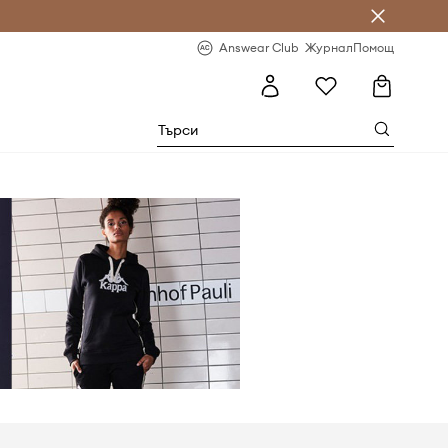
естявай с Answear Club
-20% за първа поръчка
Answear Club
Журнал
Помощ