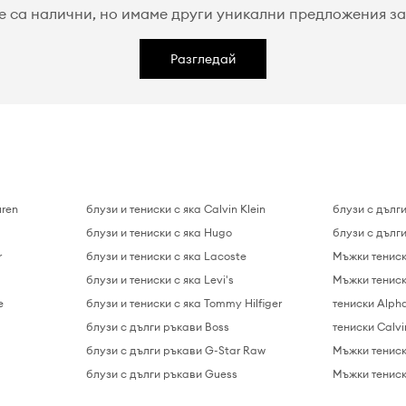
е са налични, но имаме други уникални предложения за 
Разгледай
uren
блузи и тениски с яка Calvin Klein
блузи с дълг
блузи и тениски с яка Hugo
блузи с дълги
r
блузи и тениски с яка Lacoste
Мъжки тениск
блузи и тениски с яка Levi's
Мъжки тениск
e
блузи и тениски с яка Tommy Hilfiger
тениски Alpha
блузи с дълги ръкави Boss
тениски Calvi
блузи с дълги ръкави G-Star Raw
Мъжки тенис
блузи с дълги ръкави Guess
Мъжки тениск