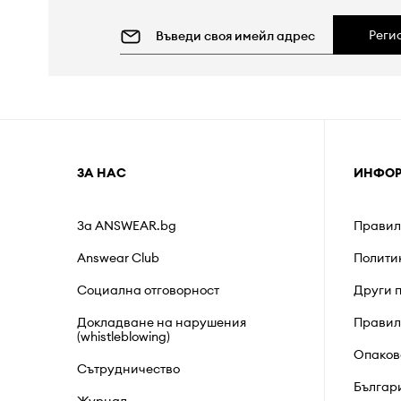
Реги
ЗА НАС
ИНФО
За ANSWEAR.bg
Правил
Answear Club
Полити
Социална отговорност
Други 
Докладване на нарушения
Правил
(whistleblowing)
Опаков
Сътрудничество
Българ
Журнал