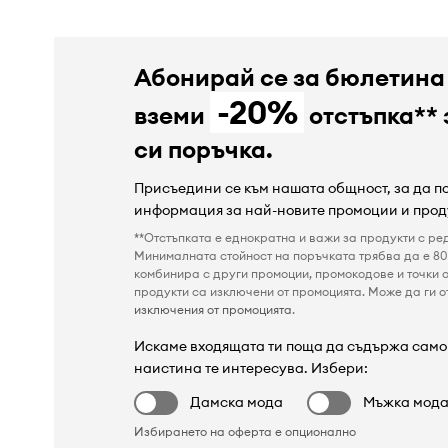
Абонирай се за бюлетина
-20%
вземи
отстъпка** 
си поръчка.
Присъедини се към нашата общност, за да 
информация за най-новите промоции и прод
**Отстъпката е еднократна и важи за продукти с ре
Минималната стойност на поръчката трябва да е 80 
комбинира с други промоции, промокодове и точки о
продукти са изключени от промоцията. Може да ги от
изключения от промоцията
.
Искаме входящата ти поща да съдържа само 
наистина те интересува. Избери:
Дамска мода
Мъжка мод
Избирането на оферта е опционално