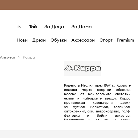
Само оригинални продукти
Безплатни доставка
Тя
Той
За Деца
За Дома
Нови
Дрехи
Обувки
Аксесоари
Спорт
Premium
Answear
Kappa
Родена в Италия през 1967 г., Kappa е
водеща марка спортни облекла,
носена от най-големите световни
екипи и най-ярките звезди. Kappa
произвежда характерни дрехи
за футбол, баскетбол, волейбол,
автокрекинг, ски, ветроходство, голф,
фехтовка и бойни изкуства.
Колекциите й от улични дрехи
отразяват северните й италиански
корени.