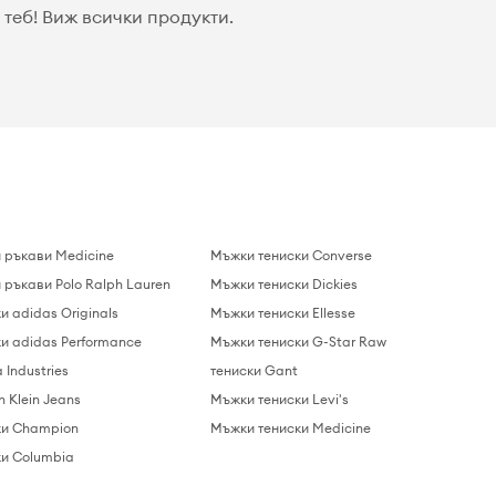
теб! Виж всички продукти.
и ръкави Medicine
Мъжки тениски Converse
 ръкави Polo Ralph Lauren
Мъжки тениски Dickies
и adidas Originals
Мъжки тениски Ellesse
и adidas Performance
Мъжки тениски G-Star Raw
 Industries
тениски Gant
n Klein Jeans
Мъжки тениски Levi's
ки Champion
Мъжки тениски Medicine
и Columbia