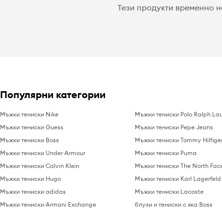
Тези продукти временно н
Популярни категории
Мъжки тениски Nike
Мъжки тениски Polo Ralph La
Мъжки тениски Guess
Мъжки тениски Pepe Jeans
Мъжки тениски Boss
Мъжки тениски Tommy Hilfige
Мъжки тениски Under Armour
Мъжки тениски Puma
Мъжки тениски Calvin Klein
Мъжки тениски The North Fac
Мъжки тениски Hugo
Мъжки тениски Karl Lagerfeld
Мъжки тениски adidas
Мъжки тениски Lacoste
Мъжки тениски Armani Exchange
блузи и тениски с яка Boss