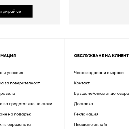
стрирай се
РМАЦИЯ
ОБСЛУЖВАНЕ НА КЛИЕНТ
а и условия
Често задавани въпроси
ка за поверителност
Контакт
правила
Връщане/отказ от договор
а за представяне на стоки
Доставка
ане на подарък
Рекламация
ия в еврозоната
Плащане онлайн