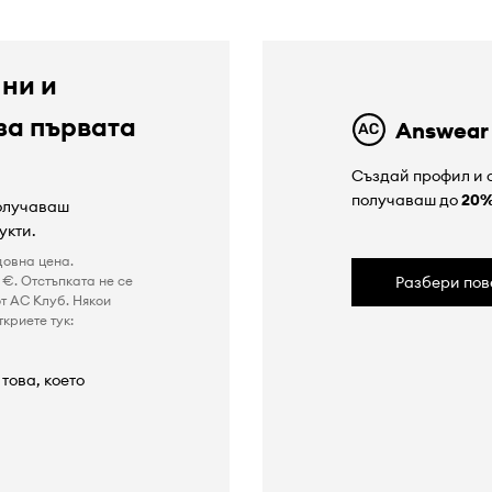
 ни и
за първата
Answear
Създай профил и с
получаваш до
20
получаваш
укти.
довна цена.
€. Отстъпката не се
Разбери пов
т AC Клуб. Някои
криете тук:
това, което
а