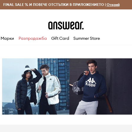
 и връщане за поръчки над 70 EUR
FINAL SALE % И ПОВЕЧЕ ОТСТЪПКИ В ПРИЛОЖЕНИЕТО |
Доставка 1-5 дни
Открий
Сп
Марки
Разпродажба
Gift Card
Summer Store