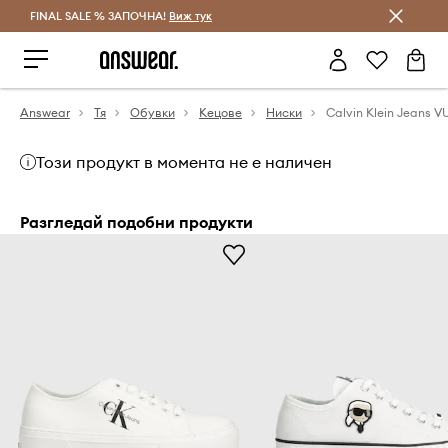
FINAL SALE % ЗАПОЧНА!
Спестявай с Answear Club
Виж тук
Answear
Тя
Обувки
Кецове
Ниски
Този продукт в момента не е наличен
Разгледай подобни продукти