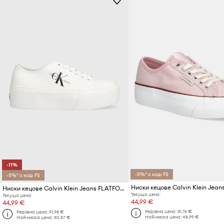
-11%
-5%* с код: FS
-5%* с код: FS
Ниски кецове Calvin Klein Jeans FLATFORM+ CUPSOLE LOW TXT
Текуща цена:
Текуща цена:
44,99 €
44,99 €
Редовна цена:
81,76 €
Редовна цена:
91,98 €
Най-ниска цена:
48,99 €
Най-ниска цена:
50,57 €