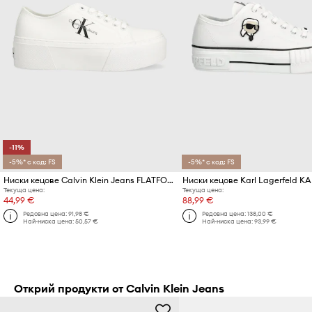
-11%
-5%* с код: FS
-5%* с код: FS
Ниски кецове Calvin Klein Jeans FLATFORM+ CUPSOLE LOW TXT
Текуща цена:
Текуща цена:
44,99 €
88,99 €
Редовна цена:
91,98 €
Редовна цена:
138,00 €
Най-ниска цена:
50,57 €
Най-ниска цена:
93,99 €
Открий продукти от Calvin Klein Jeans