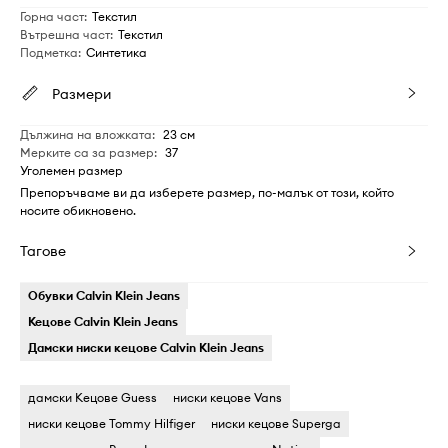
Горна част
:
Текстил
Вътрешна част
:
Текстил
Подметка
:
Синтетика
Размери
Дължина на вложката
:
23 см
Мерките са за размер
:
37
Уголемен размер
Препоръчваме ви да изберете размер, по-малък от този, който
носите обикновено.
Тагове
Обувки Calvin Klein Jeans
Кецове Calvin Klein Jeans
Дамски ниски кецове Calvin Klein Jeans
дамски Кецове Guess
ниски кецове Vans
ниски кецове Tommy Hilfiger
ниски кецове Superga