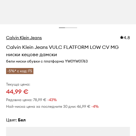
Calvin Klein Jeans
4.8
Calvin Klein Jeans VULC FLATFORM LOW CV MG
ниски кецове дамски
бели ниски обувки с платформа YW0YW01763
-5%* с код: FS
Текуща цена:
44,99 €
Редовна цена:
78,99 €
-43%
Най-ниска цена за последните 30 дни:
46,99 €
 -4%
Цвят:
бял