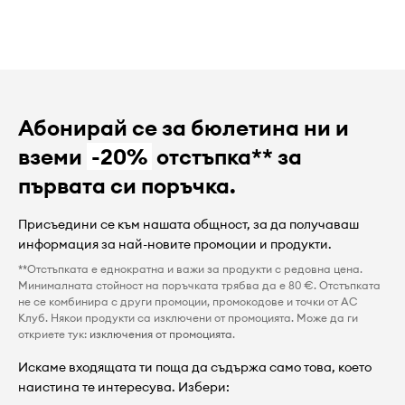
Абонирай се за бюлетина ни и
вземи
-20%
отстъпка** за
първата си поръчка.
Присъедини се към нашата общност, за да получаваш
информация за най-новите промоции и продукти.
**Отстъпката е еднократна и важи за продукти с редовна цена.
Минималната стойност на поръчката трябва да е 80 €. Отстъпката
не се комбинира с други промоции, промокодове и точки от AC
Клуб. Някои продукти са изключени от промоцията. Може да ги
откриете тук:
изключения от промоцията
.
Искаме входящата ти поща да съдържа само това, което
наистина те интересува. Избери: