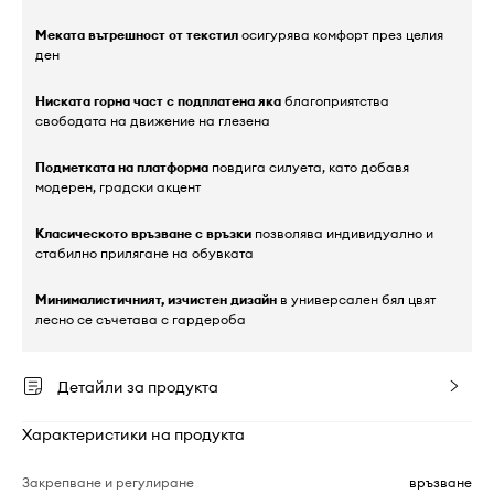
Меката вътрешност от текстил
осигурява комфорт през целия
ден
Ниската горна част с подплатена яка
благоприятства
свободата на движение на глезена
Подметката на платформа
повдига силуета, като добавя
модерен, градски акцент
Класическото връзване с връзки
позволява индивидуално и
стабилно прилягане на обувката
Минималистичният, изчистен дизайн
в универсален бял цвят
лесно се съчетава с гардероба
Детайли за продукта
Характеристики на продукта
Закрепване и регулиране
връзване