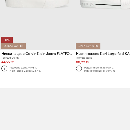
-11%
-5%* с код: FS
-5%* с код: FS
Ниски кецове Calvin Klein Jeans FLATFORM+ CUPSOLE LOW TXT
Текуща цена:
Текуща цена:
44,99 €
88,99 €
Редовна цена:
91,98 €
Редовна цена:
138,00 €
Най-ниска цена:
50,57 €
Най-ниска цена:
93,99 €