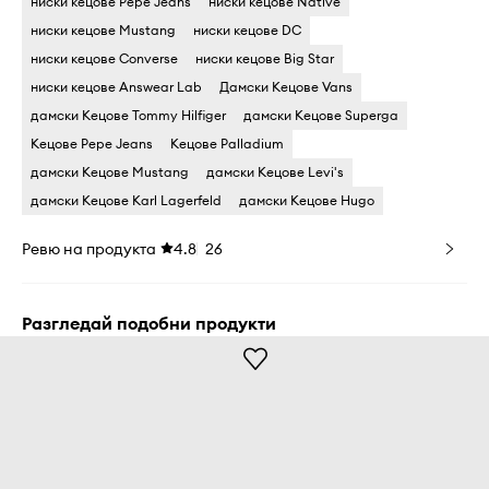
ниски кецове Pepe Jeans
ниски кецове Native
ниски кецове Mustang
ниски кецове DC
ниски кецове Converse
ниски кецове Big Star
ниски кецове Answear Lab
Дамски Кецове Vans
дамски Кецове Tommy Hilfiger
дамски Кецове Superga
Кецове Pepe Jeans
Кецове Palladium
дамски Кецове Mustang
дамски Кецове Levi's
дамски Кецове Karl Lagerfeld
дамски Кецове Hugo
Ревю на продукта
4.8
26
Разгледай подобни продукти