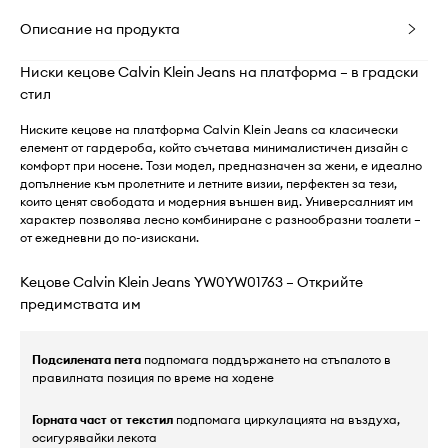
Описание на продукта
Ниски кецове Calvin Klein Jeans на платформа – в градски
стил
Ниските кецове на платформа Calvin Klein Jeans са класически
елемент от гардероба, който съчетава минималистичен дизайн с
комфорт при носене. Този модел, предназначен за жени, е идеално
допълнение към пролетните и летните визии, перфектен за тези,
които ценят свободата и модерния външен вид. Универсалният им
характер позволява лесно комбиниране с разнообразни тоалети –
от ежедневни до по-изискани.
Кецове Calvin Klein Jeans YW0YW01763 – Открийте
предимствата им
Подсилената пета
подпомага поддържането на стъпалото в
правилната позиция по време на ходене
Горната част от текстил
подпомага циркулацията на въздуха,
осигурявайки лекота