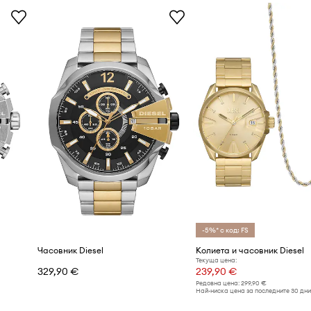
-5%* с код: FS
Часовник Diesel
Колиета и часовник Diesel
Текуща цена:
329,90 €
239,90 €
Редовна цена:
299,90 €
Най-ниска цена за последните 30 дни