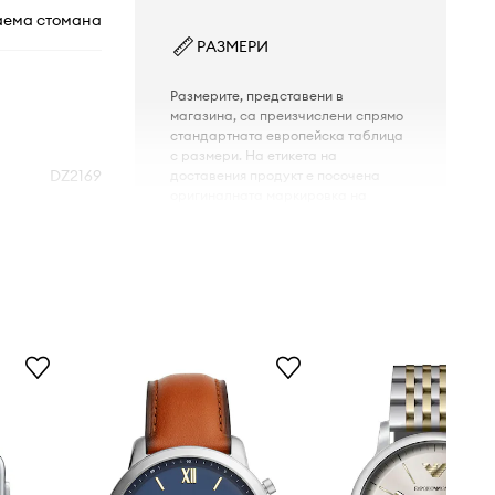
ема стомана
РАЗМЕРИ
Размерите, представени в
магазина, са преизчислени спрямо
стандартната европейска таблица
с размери. На етикета на
DZ2169
доставения продукт е посочена
оригиналната маркировка на
производителя.
multi
многоцветен
Diesel