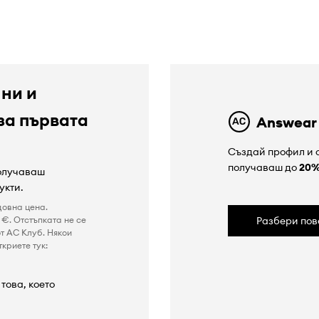
 ни и
за първата
Answear
Създай профил и с
получаваш до
20
получаваш
укти.
довна цена.
€. Отстъпката не се
Разбери пов
т AC Клуб. Някои
криете тук:
това, което