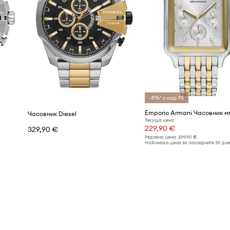
-5%* с код: FS
Часовник Diesel
Текуща цена:
229,90 €
329,90 €
Редовна цена:
299,90 €
Най-ниска цена за последните 30 дни