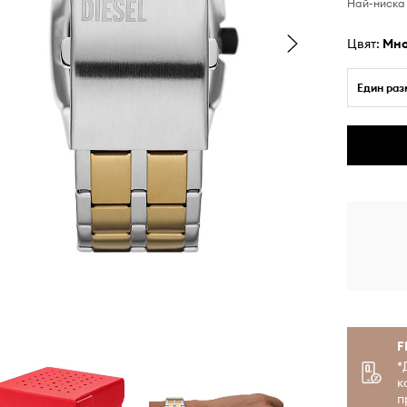
Най-ниска 
Цвят:
мн
Един раз
F
*
к
п