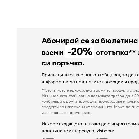
Абонирай се за бюлетина
-20%
вземи
отстъпка** 
си поръчка.
Присъедини се към нашата общност, за да 
информация за най-новите промоции и прод
**Отстъпката е еднократна и важи за продукти с ре
Минималната стойност на поръчката трябва да е 80 
комбинира с други промоции, промокодове и точки о
продукти са изключени от промоцията. Може да ги от
изключения от промоцията
.
Искаме входящата ти поща да съдържа само 
наистина те интересува. Избери: