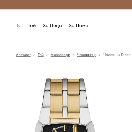
Само оригинални продукти
Безплатни доставка
Тя
Той
За Деца
За Дома
Answear
Той
Аксесоари
Часовници
Часовник Diesel