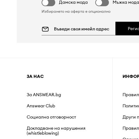
Дамска мода
Мъжка мод
Избирането на оферта е опционално
Реги
ЗА НАС
ИНФО
За ANSWEAR.bg
Правил
Answear Club
Полити
Социална отговорност
Други 
Докладване на нарушения
Правил
(whistleblowing)