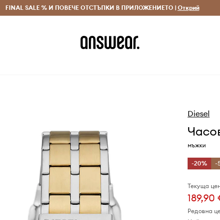
 и връщане за поръчки над 70 EUR
FINAL SALE % И ПОВЕЧЕ ОТСТЪПКИ В ПРИЛОЖЕНИЕТО |
Доставка 1-5 дни
Открий
Сп
Diesel
Часов
мъжки
-20%
-
Текуща цен
189,90
Редовна ц