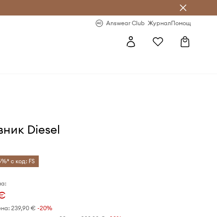
естявай с Answear Club
-20% за първа поръчка
Answear Club
Журнал
Помощ
ник Diesel
5%* с код: FS
а:
 €
ена:
239,90 €
-20%