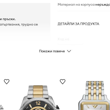
Материал на корпуса
неръжда
и пръски.
ДЕТАЙЛИ ЗА ПРОДУКТА
натъртвания, трудно се
Код на
производителя
Покажи повече
Цвят от
производителя
Цвят
Марка
Код на продукта