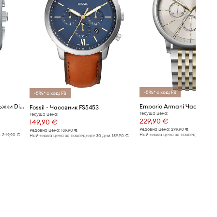
-5%* с код: FS
-5%* с код: FS
Emporio Armani Часовник мъжки Diego
Fossil - Часовник FS5453
Текуща цена:
Текуща цена:
229,90 €
149,90 €
Редовна цена:
299,90 €
Редовна цена:
189,90 €
:
249,90 €
Най-ниска цена за последните 30 дн
Най-ниска цена за последните 30 дни:
159,90 €