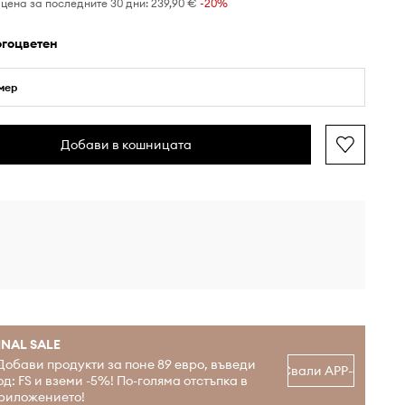
цена за последните 30 дни:
239,90 €
 -20%
огоцветен
мер
Добави в кошницата
INAL SALE
Добави продукти за поне 89 евро, въведи
Свали APP-а
од: FS и вземи -5%! По-голяма отстъпка в
риложението!