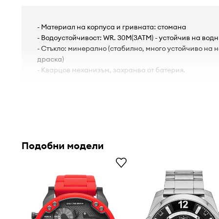
- Материал на корпуса и гривната: стомана
- Водоустойчивост: WR. 30M(3ATM) - устойчив на водн
- Стъкло: минерално (стабилно, много устойчиво на 
драска)
- Кварцов механизъм, захранва от батерия.
Подобни модели