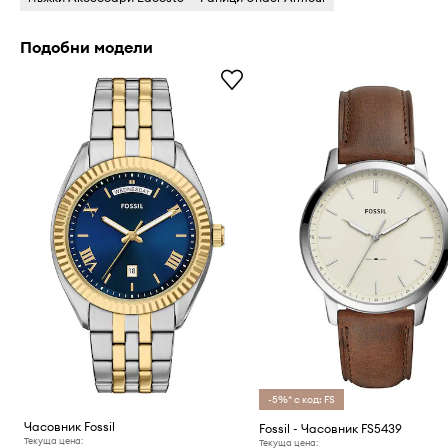
Подобни модели
-5%* с код: FS
Часовник Fossil
Fossil - Часовник FS5439
Текуща цена:
Текуща цена: