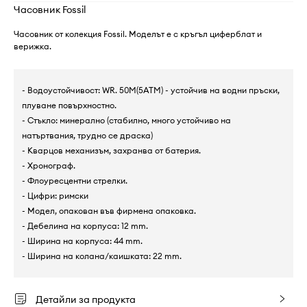
Часовник Fossil
Часовник от колекция Fossil. Моделът е с кръгъл циферблат и
верижка.
- Водоустойчивост: WR. 50M(5ATM) - устойчив на водни пръски,
плуване повърхностно.
- Стъкло: минерално (стабилно, много устойчиво на
натъртвания, трудно се драска)
- Кварцов механизъм, захранва от батерия.
- Хронограф.
- Флоуресцентни стрелки.
- Цифри: римски
- Модел, опакован във фирмена опаковка.
- Дебелина на корпуса: 12 mm.
- Ширина на корпуса: 44 mm.
- Ширина на колана/каишката: 22 mm.
Детайли за продукта