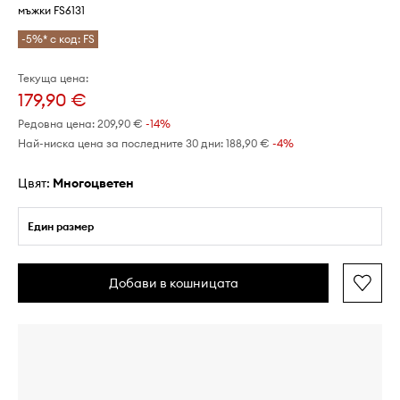
мъжки FS6131
-5%* с код: FS
Текуща цена:
179,90 €
Редовна цена:
209,90 €
-14%
Най-ниска цена за последните 30 дни:
188,90 €
 -4%
Цвят:
многоцветен
Един размер
Добави в кошницата