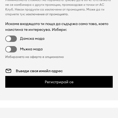
не се комбинира с други промоции, промокодове и точки от AC
Клуб. Някои продукти са изключени от промоцията. Може да ги
откриете тук:
изключения от промоцията
.
Искаме входящата ти поща да съдържа само това, което
наистина те интересува. Избери:
Дамска мода
Мъжка мода
Избирането на оферта е опционално
Регистрирай се