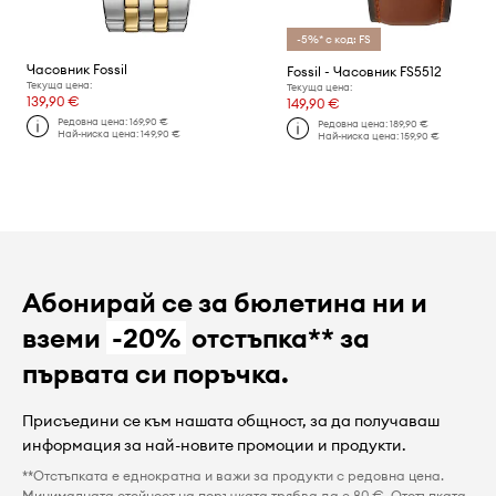
-5%* с код: FS
Часовник Fossil
Fossil - Часовник FS5512
Текуща цена:
Текуща цена:
139,90 €
149,90 €
Редовна цена:
169,90 €
Редовна цена:
189,90 €
Най-ниска цена:
149,90 €
Най-ниска цена:
159,90 €
Абонирай се за бюлетина ни и
вземи
-20%
отстъпка** за
първата си поръчка.
Присъедини се към нашата общност, за да получаваш
информация за най-новите промоции и продукти.
**Отстъпката е еднократна и важи за продукти с редовна цена.
Минималната стойност на поръчката трябва да е 80 €. Отстъпката