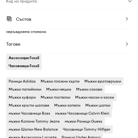
Код на продукта
Състав
неръждаема стомана
Тагове
Аксесоари Fossil
Часовници Fossil
Раници Adidas
Мъжки плажни кърпи
Мъжки вратовръзки
Мъжки папийонки
Мъжки мешки
Мъжки сакове
Мъжки куфари
Мъжки постелки
Мъжки маски и каски
Мъжки кръгли шалове
Мъжки капели
Мъжки шапки
мъжки Часовници Boss
мъжки Часовници Calvin Klein
мъжки Колани Tommy Jeans
мъжки Раници Guess
мъжки Шапки New Balance
Часовници Tommy Hilfiger
мъжки Аксесоари Lacoste
Раници Under Armour