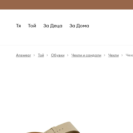
Само оригинални продукти
Безплатни доставка
Тя
Той
За Деца
За Дома
Answear
Той
Обувки
Чехли и сандали
Чехли
Чехл