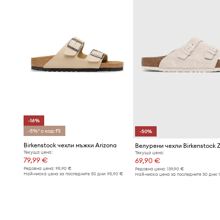
-16%
-5%* с код: FS
-50%
Birkenstock чехли мъжки Arizona
Велурени чехли Birkenstock Z
Текуща цена:
Текуща цена:
79,99 €
69,90 €
Редовна цена:
95,90 €
Редовна цена:
139,90 €
Най-ниска цена за последните 30 дни:
95,90 €
Най-ниска цена за последните 30 дни: