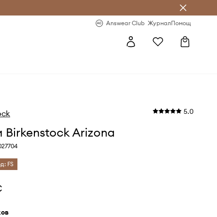
естявай с Answear Club
-20% за първа поръчка
Answear Club
Журнал
Помощ
5.0
ock
 Birkenstock Arizona
027704
д: FS
€
жов