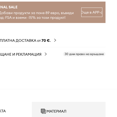
INAL SALE
Още в APP-а
Добави продукти за поне 89 евро, въведи
од: FSA и вземи -15% за този продукт!
ЗПЛАТНА ДОСТАВКА от
70 €
.
ЪЩАНЕ И РЕКЛАМАЦИЯ
30 дни право на връщане
КТА
МАТЕРИАЛ