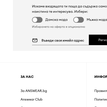
Искаме входящата ти поща да съдържа само 
наистина те интересува. Избери:
Дамска мода
Мъжка мод
Избирането на оферта е опционално
Реги
ЗА НАС
ИНФО
За ANSWEAR.bg
Правил
Answear Club
Полити