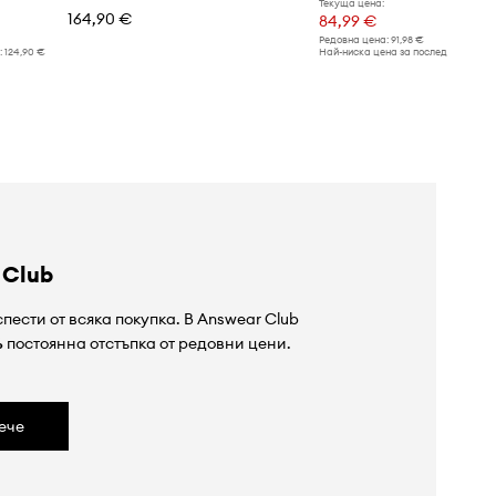
Текуща цена:
164,90 €
84,99 €
Редовна цена:
91,98 €
:
124,90 €
Най-ниска цена за последните 30 дн
 Club
пести от всяка покупка. В Answear Club
%
постоянна отстъпка от редовни цени.
ече