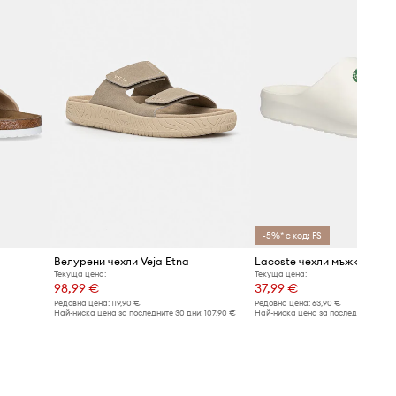
-5%* с код: FS
Велурени чехли Veja Etna
Текуща цена:
Текуща цена:
98,99 €
37,99 €
Редовна цена:
119,90 €
Редовна цена:
63,90 €
Най-ниска цена за последните 30 дни:
107,90 €
Най-ниска цена за последните 30 дн