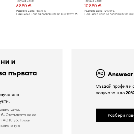
Текуща цена:
Текуща цена:
69,90 €
109,90 €
Редовна цена:
139,90 €
Редовна цена:
124,90 €
Най-ниска цена за последните 30 дни:
139,90 €
Най-ниска цена за последните 30 дни
 ни и
за първата
Answear
Създай профил и с
получаваш до
20
получаваш
укти.
довна цена.
€. Отстъпката не се
Разбери пов
т AC Клуб. Някои
криете тук: