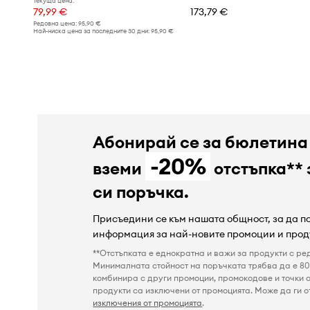
Текуща цена:
79,99 €
173,79 €
Редовна цена:
95,90 €
Най-ниска цена за последните 30 дни:
95,90 €
Абонирай се за бюлетина
-20%
вземи
отстъпка** 
си поръчка.
Присъедини се към нашата общност, за да 
информация за най-новите промоции и прод
**Отстъпката е еднократна и важи за продукти с ре
Минималната стойност на поръчката трябва да е 80 
комбинира с други промоции, промокодове и точки о
продукти са изключени от промоцията. Може да ги от
изключения от промоцията
.