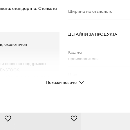
лката: стандартна. Стелката
Ширина на стъпалото
ДЕТАЙЛИ ЗА ПРОДУКТА
в, екологичен
Код на
производителя
е и лесен за поддръжка
RKENSTOCK.
Цвят
 профилиране осигурява
Покажи повече
ие на часове.
ява протриването и
Марка
Производител
Код на продукта