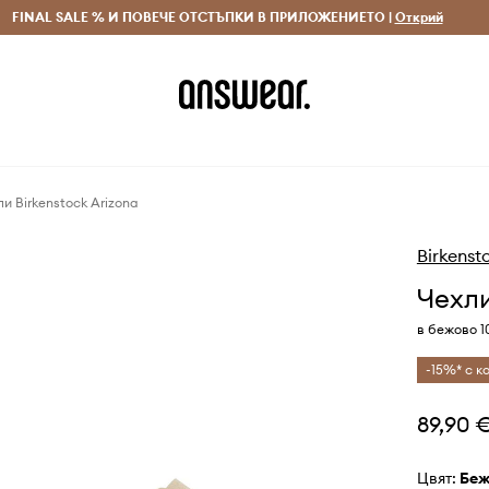
 и връщане за поръчки над 70 EUR
FINAL SALE % И ПОВЕЧЕ ОТСТЪПКИ В ПРИЛОЖЕНИЕТО |
Доставка 1-5 дни
Открий
Сп
и Birkenstock Arizona
Birkenst
Чехли
в бежово 1
-15%* с ко
89,90 
Цвят:
бе