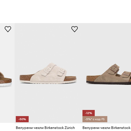
-12%
-50%
-5%* с код: FS
Велурени чехли Birkenstock Zürich
Велурени чехли Birkenstock