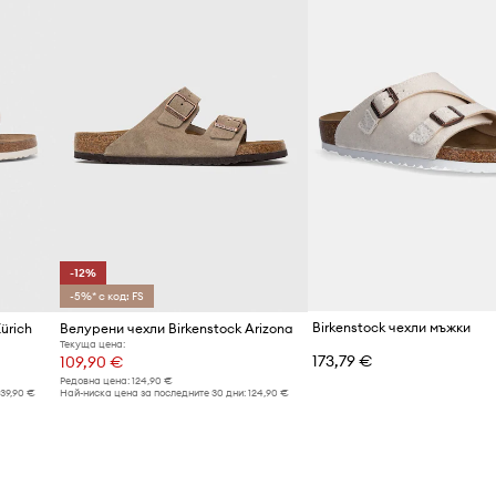
-12%
-5%* с код: FS
Birkenstock чехли мъжки
ürich
Велурени чехли Birkenstock Arizona
Текуща цена:
173,79 €
109,90 €
Редовна цена:
124,90 €
139,90 €
Най-ниска цена за последните 30 дни:
124,90 €