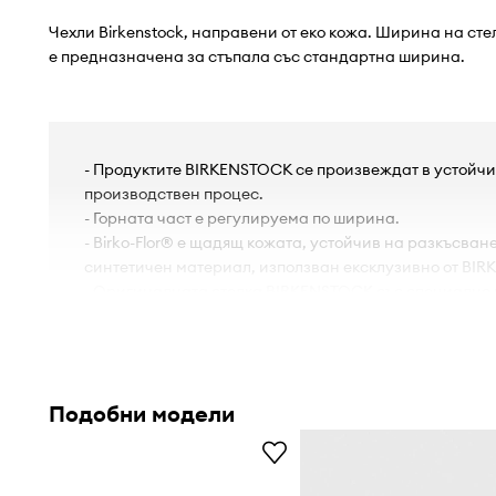
Чехли Birkenstock, направени от еко кожа. Ширина на сте
е предназначена за стъпала със стандартна ширина.
- Продуктите BIRKENSTOCK се произвеждат в устойчи
производствен процес.
- Горната част е регулируема по ширина.
- Birko-Flor® е щадящ кожата, устойчив на разкъсван
синтетичен материал, използван ексклузивно от BI
- Оригиналната стелка BIRKENSTOCK със специално
на краката най-високо ниво на комфорт в продължен
- Велурената стелка е удобна за крака и предотврат
появата на миризма.
- Подметка EVA.
Подобни модели
- Дължина на стелката: 27 cm.
- Мерките се отнасят за размер: 42.