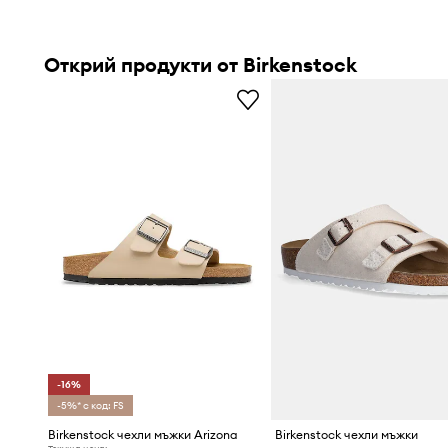
Открий продукти от Birkenstock
-16%
-5%* с код: FS
Birkenstock чехли мъжки Arizona
Birkenstock чехли мъжки