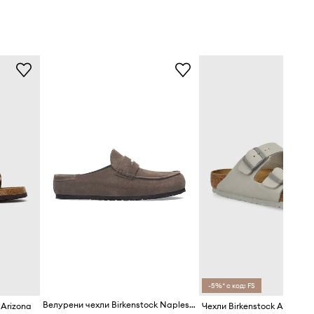
-5%* с код: FS
Велурени чехли Birkenstock Naples Wrapped LEVE
 Arizona
Чехли Birkenstock Arizona