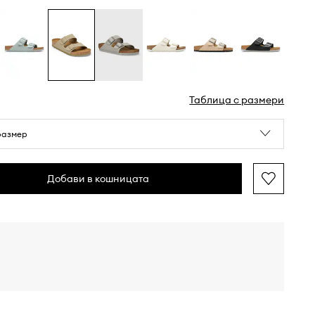
Таблица с размери
размер
Добави в кошницата