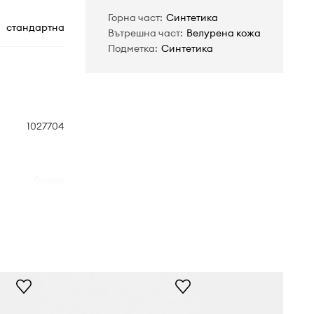
Горна част
:
Синтетика
стандартна
Вътрешна част
:
Велурена кожа
Подметка
:
Синтетика
1027704
бежов
Birkenstock