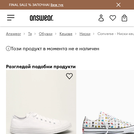
FINAL SALE % ЗАПОЧНА!
Спестявай с Answear Club
Виж тук
Answear
Тя
Обувки
Кецове
Ниски
Converse - Ниски ке
Този продукт в момента не е наличен
Разгледай подобни продукти