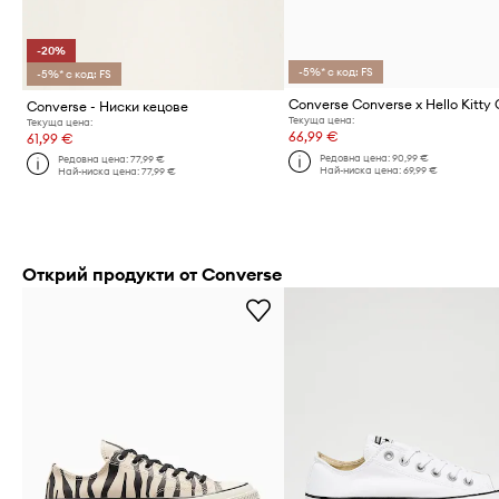
-20%
-5%* с код: FS
-5%* с код: FS
Converse - Ниски кецове
Текуща цена:
Текуща цена:
66,99 €
61,99 €
Редовна цена:
90,99 €
Редовна цена:
77,99 €
Най-ниска цена:
69,99 €
Най-ниска цена:
77,99 €
Открий продукти от Converse