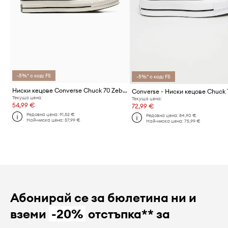
-5%* с код: FS
-5%* с код: FS
Ниски кецове Converse Chuck 70 Zebra
Converse - Ниски кецове Chuck 
Текуща цена:
Текуща цена:
54,99 €
72,99 €
Редовна цена:
91,52 €
Редовна цена:
84,90 €
Най-ниска цена:
57,99 €
Най-ниска цена:
75,99 €
Абонирай се за бюлетина ни и
вземи
-20%
отстъпка** за