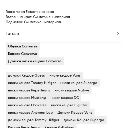
Горна част: Естествена кожа
Вътрешна част: Синтетичен материал
Подметка: Синтетичен материал
Тагове
Обувки Converse
Кецове Converse
Дамски ниски кецове Converse
дамски Кецове Guess
ниски кецове Vans
ниски кецове Tommy Hilfiger
ниски кецове Superga
ниски кецове Pepe Jeans
ниски кецове Native
ниски кецове Mustang
ниски кецове DC
ниски кецове Converse
ниски кецове Big Star
ниски кецове Answear Lab
Дамски Кецове Vans
дамски Кецове Tommy Hilfiger
дамски Кецове Superga
Кецове Pepe Jeans
Кецове Palladium