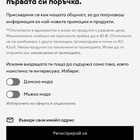
първата си поръчка.
Присъедини се към нашата общност, за да получаваш
информация за най-новите промоции и продукти.
**Отстъпката е еднократна и важи за продукти с редовна цена.
Минималната стойност на поръчката трябва да е 80 €. Отстъпката
не се комбинира с други промоции, промокодове и точки от AC
Клуб. Някои продукти са изключени от промоцията. Може да ги
откриете тук:
изключения от промоцията
.
Искаме входящата ти поща да съдържа само това, което
наистина те интересува. Избери:
Дамска мода
Мъжка мода
Избирането на оферта е опционално
Регистрирай се