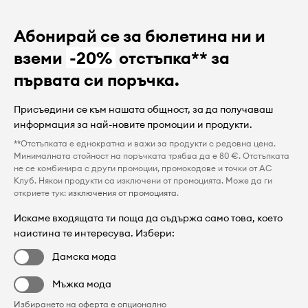
Абонирай се за бюлетина ни и
вземи
-20%
отстъпка** за
първата си поръчка.
Присъедини се към нашата общност, за да получаваш
информация за най-новите промоции и продукти.
**Отстъпката е еднократна и важи за продукти с редовна цена.
Минималната стойност на поръчката трябва да е 80 €. Отстъпката
не се комбинира с други промоции, промокодове и точки от AC
Клуб. Някои продукти са изключени от промоцията. Може да ги
откриете тук:
изключения от промоцията
.
Искаме входящата ти поща да съдържа само това, което
наистина те интересува. Избери:
Дамска мода
Мъжка мода
Избирането на оферта е опционално