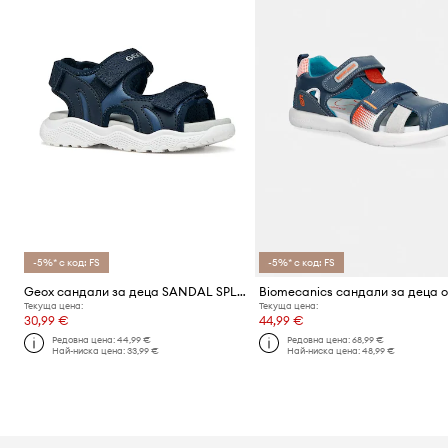
-5%* с код: FS
-5%* с код: FS
Geox сандали за деца SANDAL SPLUSH
Текуща цена:
Текуща цена:
30,99 €
44,99 €
Редовна цена:
44,99 €
Редовна цена:
68,99 €
Най-ниска цена:
33,99 €
Най-ниска цена:
48,99 €