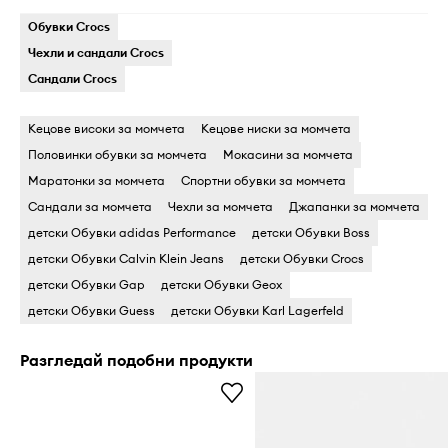
Обувки Crocs
Чехли и сандали Crocs
Сандали Crocs
Кецове високи за момчета
Кецове ниски за момчета
Половинки обувки за момчета
Мокасини за момчета
Маратонки за момчета
Спортни обувки за момчета
Сандали за момчета
Чехли за момчета
Джапанки за момчета
детски Обувки adidas Performance
детски Обувки Boss
детски Обувки Calvin Klein Jeans
детски Обувки Crocs
детски Обувки Gap
детски Обувки Geox
детски Обувки Guess
детски Обувки Karl Lagerfeld
Разгледай подобни продукти