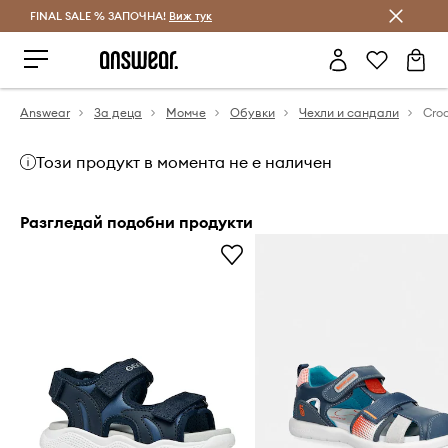
FINAL SALE % ЗАПОЧНА!
Спестявай с Answear Club
Виж тук
Answear
За деца
Момче
Обувки
Чехли и сандали
Croc
Този продукт в момента не е наличен
Разгледай подобни продукти