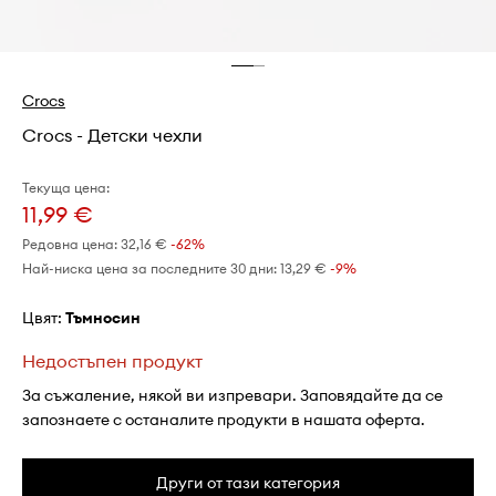
Crocs
Crocs - Детски чехли
Текуща цена:
11,99 €
Редовна цена:
32,16 €
-62%
Най-ниска цена за последните 30 дни:
13,29 €
 -9%
Цвят:
тъмносин
Недостъпен продукт
За съжаление, някой ви изпревари. Заповядайте да се
запознаете с останалите продукти в нашата оферта.
Други от тази категория