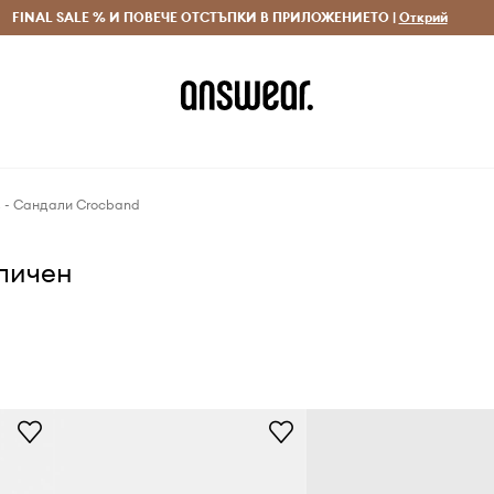
 и връщане за поръчки над 70 EUR
FINAL SALE % И ПОВЕЧЕ ОТСТЪПКИ В ПРИЛОЖЕНИЕТО |
Доставка 1-5 дни
Открий
Сп
s - Сандали Crocband
аличен