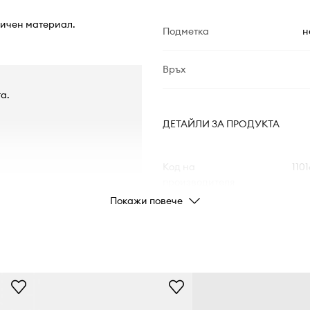
тичен материал.
Подметка
н
Връх
а.
ДЕТАЙЛИ ЗА ПРОДУКТА
Код на
110
производителя
Покажи повече
Цвят
Марка
Код на продукта