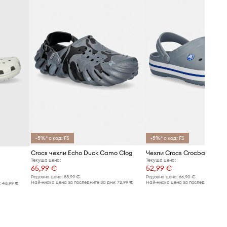
-5%* с код: FS
-5%* с код: FS
Crocs чехли Echo Duck Camo Clog
Чехли Crocs Crocband
Текуща цена:
Текуща цена:
65,99 €
52,99 €
Редовна цена:
83,99 €
Редовна цена:
66,90 €
Най-ниска цена за последните 30 дни:
72,99 €
Най-ниска цена за последните 30 дн
:
48,99 €