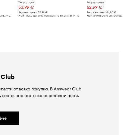
Текуща цена:
Текуща цена:
53,99 €
52,99 €
Редовна цена:
78,99 €
Редовна цена:
66,90 €
:
68,99 €
Най-ниска цена за последните 30 дни:
65,99 €
Най-ниска цена за последните 30 дн
 Club
пести от всяка покупка. В Answear Club
%
постоянна отстъпка от редовни цени.
ече