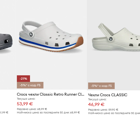
-21%
-5%* с код: FS
-5%* с код: FS
Crocs чехли Classic Retro Runner Clog
Чехли Crocs CLASSIC
Текуща цена:
Текуща цена:
53,99 €
46,99 €
Редовна цена:
68,99 €
Редовна цена:
59,90 €
61,99 €
Най-ниска цена за последните 30 дни:
68,99 €
Най-ниска цена за последните 30 дни