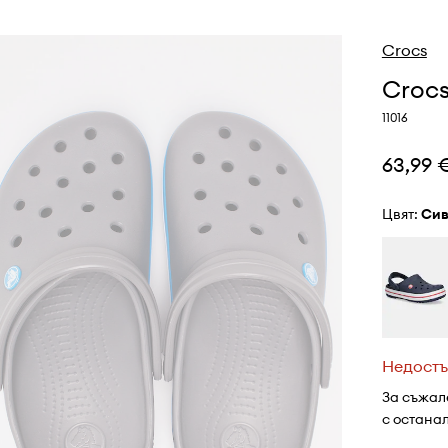
Crocs
Croc
11016
63,99 
Цвят:
си
Недостъ
За съжал
с остана