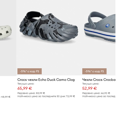
-5%* с код: FS
-5%* с код: FS
Crocs чехли Echo Duck Camo Clog
Чехли Crocs Crocband
Текуща цена:
Текуща цена:
65,99 €
52,99 €
Редовна цена:
83,99 €
Редовна цена:
66,90 €
Най-ниска цена за последните 30 дни:
72,99 €
Най-ниска цена за последните 30 дн
:
48,99 €