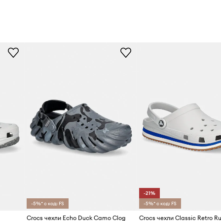
-21%
-5%* с код: FS
-5%* с код: FS
Crocs чехли Echo Duck Camo Clog