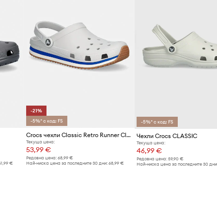
-21%
-5%* с код: FS
-5%* с код: FS
Crocs чехли Classic Retro Runner Clog
Чехли Crocs CLASSIC
Текуща цена:
Текуща цена:
53,99 €
46,99 €
Редовна цена:
68,99 €
Редовна цена:
59,90 €
61,99 €
Най-ниска цена за последните 30 дни:
68,99 €
Най-ниска цена за последните 30 дни