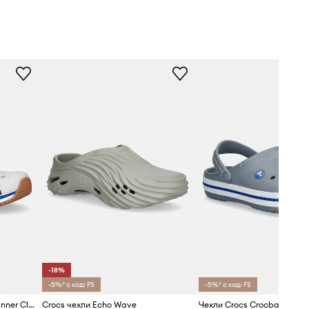
-18%
-5%* с код: FS
-5%* с код: FS
Crocs чехли Classic Retro Runner Clog
Crocs чехли Echo Wave
Чехли Crocs Crocband