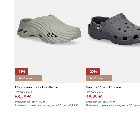
-18%
-20%
-5%* с код: FS
-5%* с код: FS
Crocs чехли Echo Wave
Чехли Crocs Classic
Текуща цена:
Текуща цена:
53,99 €
48,99 €
Редовна цена:
78,99 €
Редовна цена:
61,99 €
Най-ниска цена за последните 30 дни:
65,99 €
Най-ниска цена за последните 30 дни: