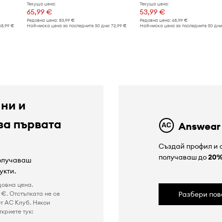
Текуща цена:
Текуща цена:
65,99 €
53,99 €
Редовна цена:
83,99 €
Редовна цена:
68,99 €
68,99 €
Най-ниска цена за последните 30 дни:
72,99 €
Най-ниска цена за последните 30 дни
 ни и
за първата
Answear
Създай профил и с
получаваш до
20
получаваш
укти.
довна цена.
€. Отстъпката не се
Разбери пов
т AC Клуб. Някои
криете тук: