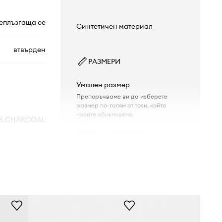
еплъзгаща се
Синтетичен материал
втвърден
РАЗМЕРИ
Умален размер
Препоръчваме ви да изберете
размер по-голям от този, който
носите обикновено.
16.CHARCOAL
Таблица с размери
сив
Crocs