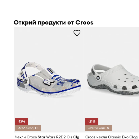
Открий продукти от Crocs
-13%
-21%
-5%* с код: FS
-5%* с код: FS
Чехли Crocs Star Wars R2D2 Cls Clg
Crocs чехли Classic Evo Clog