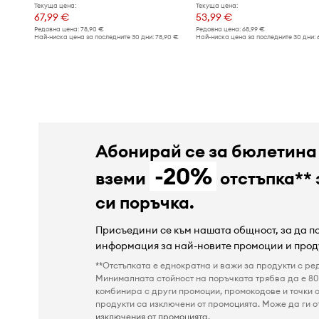
Текуща цена:
Текуща цена:
67,99 €
53,99 €
Редовна цена:
78,90 €
Редовна цена:
68,99 €
Най-ниска цена за последните 30 дни:
78,90 €
Най-ниска цена за последните 30 дни:
Абонирай се за бюлетина
-20%
вземи
отстъпка** 
си поръчка.
Присъедини се към нашата общност, за да 
информация за най-новите промоции и прод
**Отстъпката е еднократна и важи за продукти с ре
Минималната стойност на поръчката трябва да е 80 
комбинира с други промоции, промокодове и точки о
продукти са изключени от промоцията. Може да ги от
изключения от промоцията
.