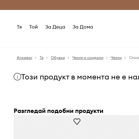
Само оригинални продукти
Безплатни доставка
Тя
Той
За Деца
За Дома
Answear
Тя
Обувки
Чехли и сандали
Чехли
Croc
Този продукт в момента не е н
Разгледай подобни продукти