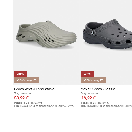
-18%
-20%
-5%* с код: FS
-5%* с код: FS
Crocs чехли Echo Wave
Чехли Crocs Classic
Текуща цена:
Текуща цена:
53,99 €
48,99 €
Редовна цена:
78,99 €
Редовна цена:
61,99 €
Най-ниска цена за последните 30 дни:
65,99 €
Най-ниска цена за последните 30 дни: