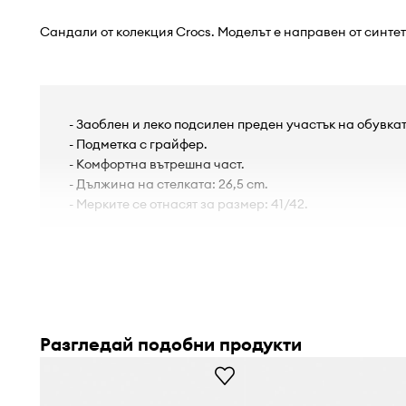
Сандали от колекция Crocs. Моделът е направен от синте
- Заоблен и леко подсилен преден участък на обувкат
- Подметка с грайфер.
- Комфортна вътрешна част.
- Дължина на стелката: 26,5 cm.
- Мерките се отнасят за размер: 41/42.
Разгледай подобни продукти