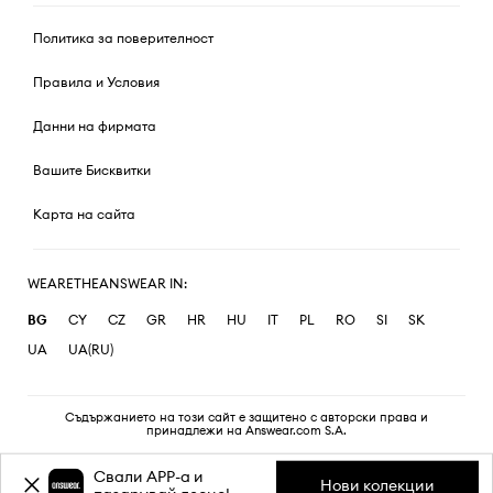
Политика за поверителност
Правила и Условия
Данни на фирмата
Вашите Бисквитки
Карта на сайта
WEARETHEANSWEAR IN:
BG
CY
CZ
GR
HR
HU
IT
PL
RO
SI
SK
UA
UA(RU)
Съдържанието на този сайт е защитено с авторски права и
принадлежи на Answear.com S.A.
Свали APP-a и
Нови колекции