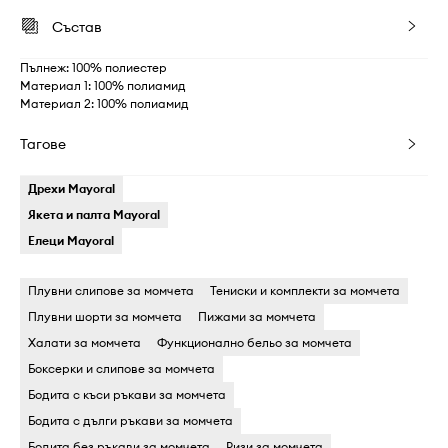
Състав
Пълнеж: 100% полиестер
Материал 1: 100% полиамид
Материал 2: 100% полиамид
Тагове
Дрехи Mayoral
Якета и палта Mayoral
Елеци Mayoral
Плувни слипове за момчета
Тениски и комплекти за момчета
Плувни шорти за момчета
Пижами за момчета
Халати за момчета
Функционално бельо за момчета
Боксерки и слипове за момчета
Бодита c къси ръкави за момчета
Бодита c дълги ръкави за момчета
Бодита без ръкави за момчета
Ризи за момчета