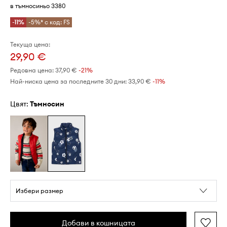
в тъмносиньо 3380
-11%
-5%* с код: FS
Текуща цена:
29,90 €
Редовна цена:
37,90 €
-21%
Най-ниска цена за последните 30 дни:
33,90 €
 -11%
Цвят:
тъмносин
Избери размер
Добави в кошницата