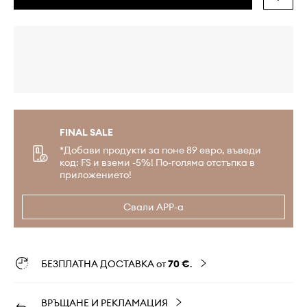
FINAL SALE
*Добави продукти за поне 89 евро, въведи
код: FS и вземи -5%! По-голяма отстъпка в
приложението!
Свали APP-а
БЕЗПЛАТНА ДОСТАВКА от
70 €
.
ВРЪЩАНЕ И РЕКЛАМАЦИЯ