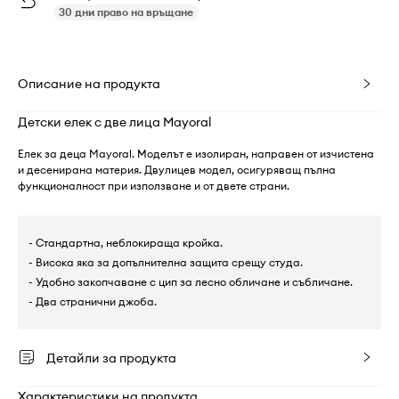
30 дни право на връщане
Описание на продукта
Детски елек с две лица Mayoral
Елек за деца Mayoral. Моделът е изолиран, направен от изчистена
и десенирана материя. Двулицев модел, осигуряващ пълна
функционалност при използване и от двете страни.
- Стандартна, неблокираща кройка.
- Висока яка за допълнителна защита срещу студа.
- Удобно закопчаване с цип за лесно обличане и събличане.
- Два странични джоба.
Детайли за продукта
Характеристики на продукта