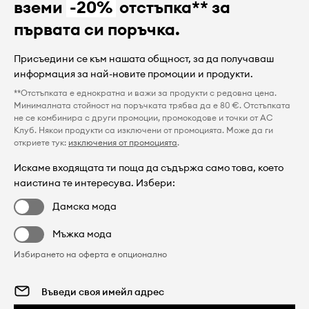
вземи
-20%
отстъпка** за
първата си поръчка.
Присъедини се към нашата общност, за да получаваш
информация за най-новите промоции и продукти.
**Отстъпката е еднократна и важи за продукти с редовна цена.
Минималната стойност на поръчката трябва да е 80 €. Отстъпката
не се комбинира с други промоции, промокодове и точки от AC
Клуб. Някои продукти са изключени от промоцията. Може да ги
откриете тук:
изключения от промоцията
.
Искаме входящата ти поща да съдържа само това, което
наистина те интересува. Избери:
Дамска мода
Мъжка мода
Избирането на оферта е опционално