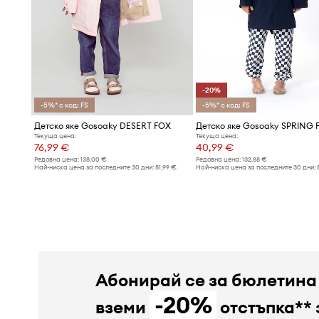
-20%
-5%* с код: FS
-5%* с код: FS
Детско яке Gosoaky DESERT FOX
Детско яке Gosoaky SPRING 
Текуща цена:
Текуща цена:
76,99 €
40,99 €
Редовна цена:
138,00 €
Редовна цена:
132,88 €
Най-ниска цена за последните 30 дни:
81,99 €
Най-ниска цена за последните 30 дни:
Абонирай се за бюлетина
-20%
вземи
отстъпка** 