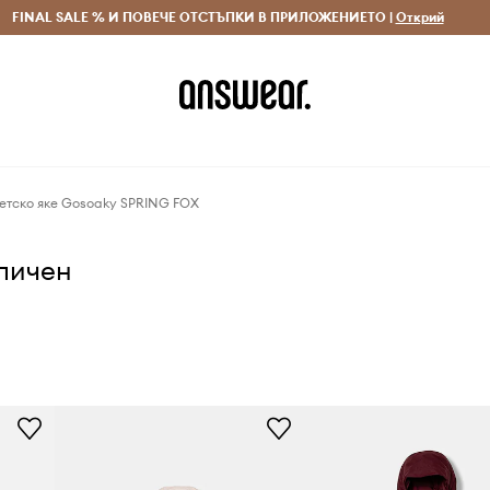
 и връщане за поръчки над 70 EUR
FINAL SALE % И ПОВЕЧЕ ОТСТЪПКИ В ПРИЛОЖЕНИЕТО |
Доставка 1-5 дни
Открий
Сп
етско яке Gosoaky SPRING FOX
аличен