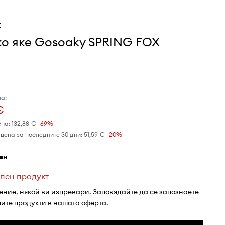
y
ко яке Gosoaky SPRING FOX
а:
€
ена:
132,88 €
-69%
цена за последните 30 дни:
51,59 €
 -20%
лен
пен продукт
ение, някой ви изпревари. Заповядайте да се запознаете
лите продукти в нашата оферта.