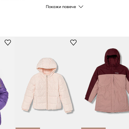
иския праг на
Покажи повече
ивост.
Код на
производителя
екологично чист.
Цвят
Марка
Код на продукта