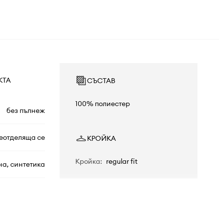
КТА
СЪСТАВ
100% полиестер
без пълнеж
еотделяща се
КРОЙКА
Кройка
:
regular fit
на, синтетика