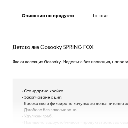
Описание на продукта
Тагове
Детско яке Gosoaky SPRING FOX
Яке от колекция Gosoaky. Моделът е без изолация, направ
- Стандартна кройка.
- Закопчаване с цип.
- Висока яка и фиксирана качулка за допълнителна 
- Джобове без закопчаване.
- Удължен гръб.
- Повишена водоустойчивост - продуктът запазва свой