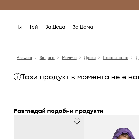
Само оригинални продукти
Безплатни доставка
Тя
Той
За Деца
За Дома
Answear
За деца
Момиче
Дрехи
Якета и палта
Д
Този продукт в момента не е н
Разгледай подобни продукти