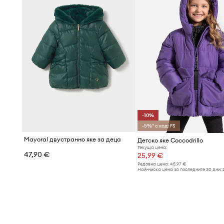
-10%
-5%* с код: FS
Mayoral двустранно яке за деца
Детско яке Coccodrillo
Текуща цена:
47,90 €
25,99 €
Редовна цена:
45,97 €
Най-ниска цена за последните 30 дни: