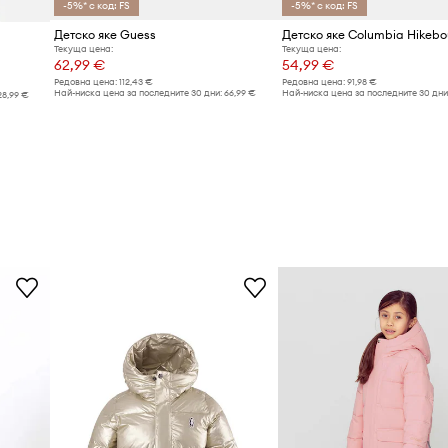
-5%* с код: FS
-5%* с код: FS
Детско яке Guess
Детско яке Columbia Hikeb
Текуща цена:
Текуща цена:
62,99 €
54,99 €
Редовна цена:
112,43 €
Редовна цена:
91,98 €
Най-ниска цена за последните 30 дни:
66,99 €
Най-ниска цена за последните 30 дни
28,99 €