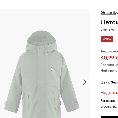
Gosoak
Детс
в зелено
-20%
Текуща цен
40,99 
Редовна ц
Най-ниска 
Цвят:
зе
Недостъ
За съжал
с остана