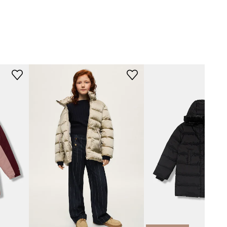
241.9.1.562
зелен
Gosoaky