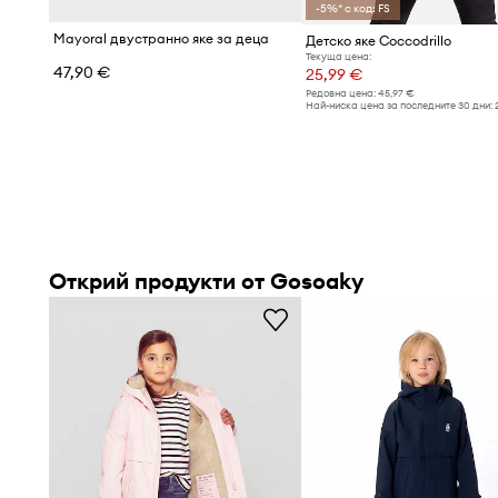
-5%* с код: FS
Mayoral двустранно яке за деца
Детско яке Coccodrillo
Текуща цена:
47,90 €
25,99 €
Редовна цена:
45,97 €
Най-ниска цена за последните 30 дни:
Открий продукти от Gosoaky