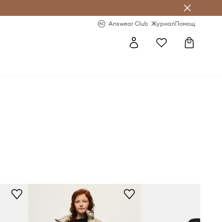
естявай с Answear Club
-20% за първа поръчка
Answear Club
Журнал
Помощ