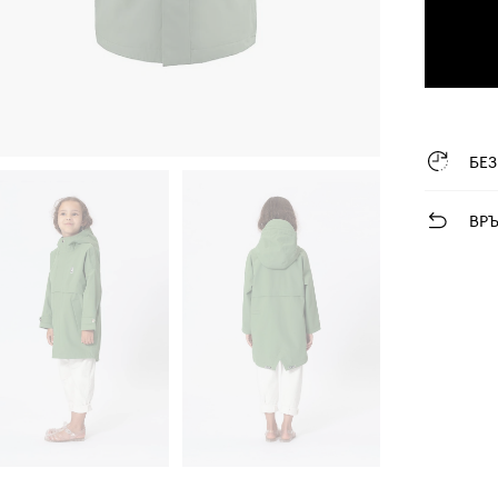
БЕ
ВР