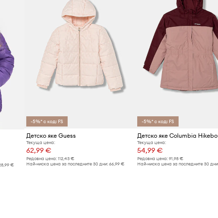
-5%* с код: FS
-5%* с код: FS
Детско яке Guess
Детско яке Columbia Hikeb
Текуща цена:
Текуща цена:
62,99 €
54,99 €
Редовна цена:
112,43 €
Редовна цена:
91,98 €
Най-ниска цена за последните 30 дни:
66,99 €
Най-ниска цена за последните 30 дни
28,99 €