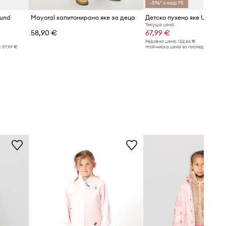
-5%* с код: FS
ound
Mayoral капитонирано яке за деца
Текуща цена:
58,90 €
67,99 €
Редовна цена:
122,66 €
:
57,99 €
Най-ниска цена за последните 30 дн