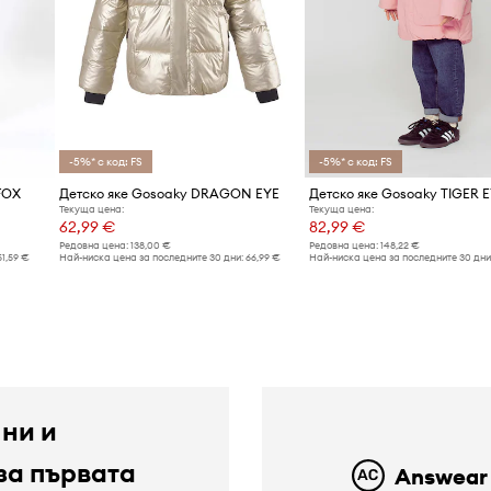
-5%* с код: FS
-5%* с код: FS
FOX
Детско яке Gosoaky DRAGON EYE
Детско яке Gosoaky TIGER 
Текуща цена:
Текуща цена:
62,99 €
82,99 €
Редовна цена:
138,00 €
Редовна цена:
148,22 €
51,59 €
Най-ниска цена за последните 30 дни:
66,99 €
Най-ниска цена за последните 30 дни
 ни и
за първата
Answear