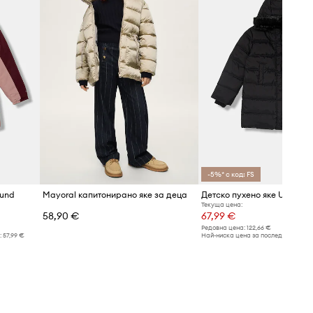
-5%* с код: FS
ound
Mayoral капитонирано яке за деца
Текуща цена:
58,90 €
67,99 €
Редовна цена:
122,66 €
:
57,99 €
Най-ниска цена за последните 30 дн