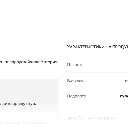
ХАРАКТЕРИСТИКИ НА ПРОДУ
ен от водоустойчива материя.
Пълнеж
Качулка
н
Подплата
пъл
защита срещу студ.
ДЕТАЙЛИ ЗА ПРОДУКТА
ствата си при контакт с