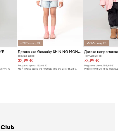
-5%* с код: FS
-5%* с код: FS
EYE
Детско яке Gosoaky SHINING MONKEY
Текуща цена:
Текуща цена:
32,99 €
73,99 €
Редовна цена:
122,66 €
Редовна цена:
158,45 €
:
87,99 €
Най-ниска цена за последните 30 дни:
35,23 €
Най-ниска цена за последните 30 дн
 Club