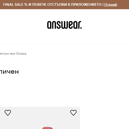
 и връщане за поръчки над 70 EUR
FINAL SALE % И ПОВЕЧЕ ОТСТЪПКИ В ПРИЛОЖЕНИЕТО |
Доставка 1-5 дни
Открий
Сп
етско яке Guess
аличен