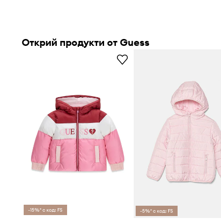
Открий продукти от Guess
-15%* с код: FS
-5%* с код: FS