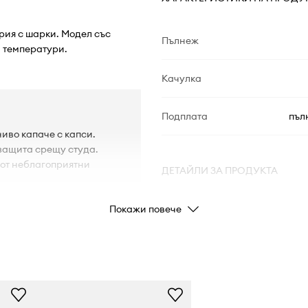
рия с шарки. Модел със
Пълнеж
 температури.
Качулка
Подплата
пъл
чиво капаче с капси.
 защита срещу студа.
 от неблагоприятни
ДЕТАЙЛИ ЗА ПРОДУКТА
Покажи повече
Код на
K5YL0
производителя
Цвят
Марка