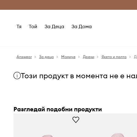
Само оригинални продукти
Безплатни доставка
Тя
Той
За Деца
За Дома
Answear
За деца
Момиче
Дрехи
Якета и палта
Д
Този продукт в момента не е н
Разгледай подобни продукти