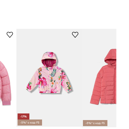
-17%
-5%* с код: FS
-5%* с код: FS