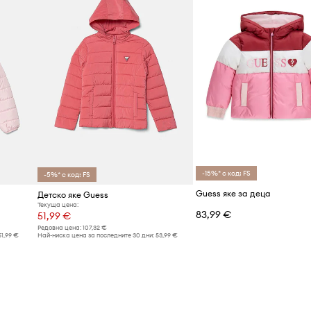
-15%* с код: FS
-5%* с код: FS
Guess яке за деца
Детско яке Guess
Текуща цена:
83,99 €
51,99 €
Редовна цена:
107,32 €
51,99 €
Най-ниска цена за последните 30 дни:
53,99 €