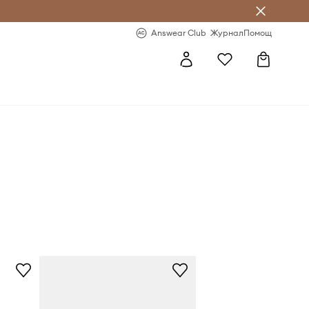
естявай с Answear Club
-20% за първа поръчка
Answear Club
Журнал
Помощ