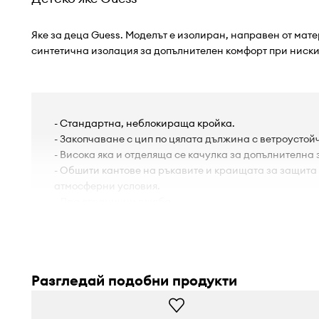
Яке за деца Guess. Моделът е изолиран, направен от мате
синтетична изолация за допълнителен комфорт при ниски
- Стандартна, неблокираща кройка.
- Закопчаване с цип по цялата дължина с ветроустой
- Висока яка и отделяща се качулка за допълнителна
- Обшити кантове на ръкавите и краищата за защита
атмосферни условия.
- Два странични джоба.
- Изолиран модел с подплата.
Разгледай подобни продукти