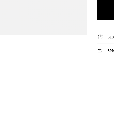
БЕ
ВР