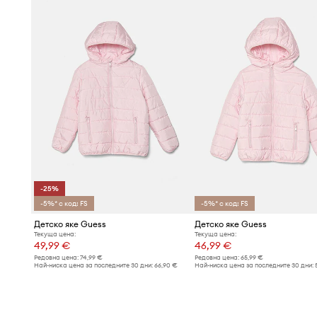
-25%
-5%* с код: FS
-5%* с код: FS
Детско яке Guess
Детско яке Guess
Текуща цена:
Текуща цена:
49,99 €
46,99 €
Редовна цена:
74,99 €
Редовна цена:
65,99 €
Най-ниска цена за последните 30 дни:
66,90 €
Най-ниска цена за последните 30 дни: