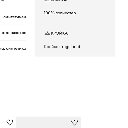
100% полиестер
синтетичен
отделяща се
КРОЙКА
Кройка
:
regular fit
на, синтетика
2.WEGY0.9BYA
розов
Guess