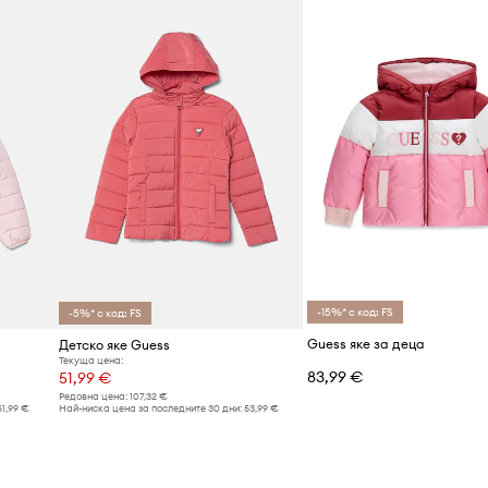
Код на продукта
-15%* с код: FS
-5%* с код: FS
Guess яке за деца
Детско яке Guess
Текуща цена:
83,99 €
51,99 €
Редовна цена:
107,32 €
51,99 €
Най-ниска цена за последните 30 дни:
53,99 €