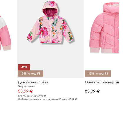
-17%
-5%* с код: FS
-15%* с код: FS
Детско яке Guess
Guess капитонирано яке з
Текуща цена:
55,99 €
83,99 €
Редовна цена:
67,99 €
Най-ниска цена за последните 30 дни:
67,99 €