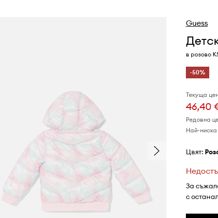
Guess
Детск
в розово 
-50%
Текуща цен
46,40 
Редовна ц
Най-ниска 
Цвят:
роз
Недостъ
За съжал
с остана