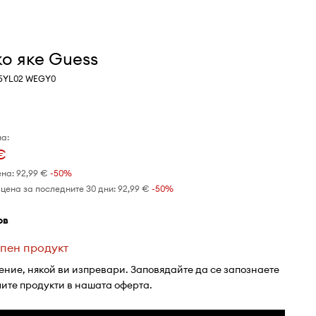
о яке Guess
K5YL02 WEGY0
а:
€
ена:
92,99 €
-50%
цена за последните 30 дни:
92,99 €
 -50%
ов
пен продукт
ение, някой ви изпревари. Заповядайте да се запознаете
лите продукти в нашата оферта.