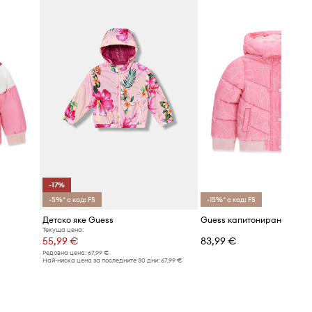
-17%
-5%* с код: FS
-15%* с код: FS
Детско яке Guess
Guess капитонирано яке з
Текуща цена:
55,99 €
83,99 €
Редовна цена:
67,99 €
Най-ниска цена за последните 30 дни:
67,99 €