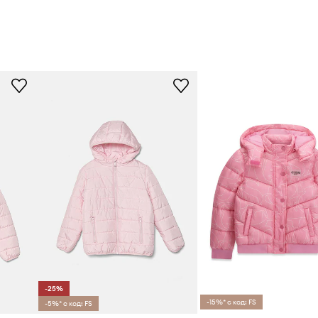
-25%
-15%* с код: FS
-5%* с код: FS