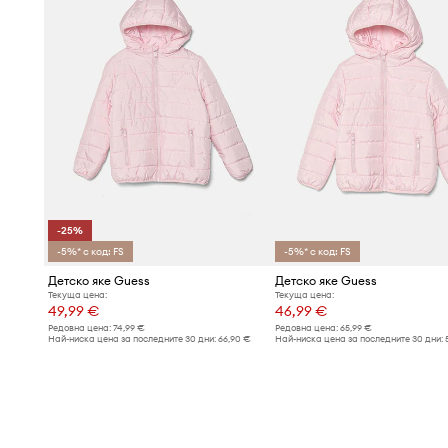
-25%
-5%* с код: FS
-5%* с код: FS
Детско яке Guess
Детско яке Guess
Текуща цена:
Текуща цена:
49,99 €
46,99 €
Редовна цена:
74,99 €
Редовна цена:
65,99 €
Най-ниска цена за последните 30 дни:
66,90 €
Най-ниска цена за последните 30 дни: