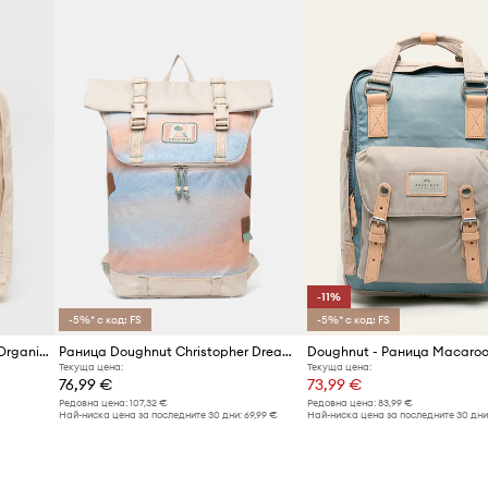
-11%
-5%* с код: FS
-5%* с код: FS
Раница Doughnut Macaroon Organic Cotton
Раница Doughnut Christopher Dreamwalker
Doughnut - Раница Macaro
Текуща цена:
Текуща цена:
76,99 €
73,99 €
Редовна цена:
107,32 €
Редовна цена:
83,99 €
Най-ниска цена за последните 30 дни:
69,99 €
Най-ниска цена за последните 30 дни