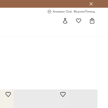
естявай с Answear Club
-20% за първа поръчка
Answear Club
Журнал
Помощ