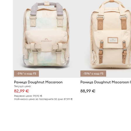
-5%* с код: FS
-15%* с код: FS
Раница Doughnut Macaroon
Текуща цена:
82,99 €
88,99 €
Редовна цена:
99,90 €
Най-ниска цена за последните 30 дни:
87,99 €