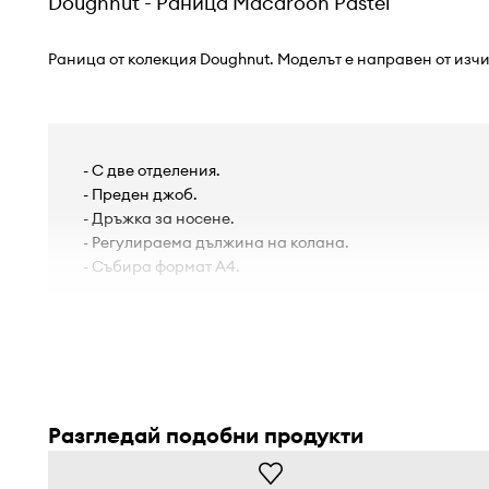
Doughnut - Раница Macaroon Pastel
Раница от колекция Doughnut. Моделът е направен от изч
- С две отделения.
- Преден джоб.
- Дръжка за носене.
- Регулираема дължина на колана.
- Събира формат А4.
Разгледай подобни продукти