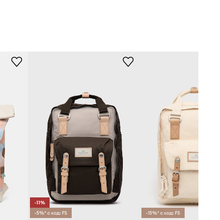
-11%
-5%* с код: FS
-15%* с код: FS