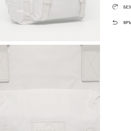
БЕ
ВР