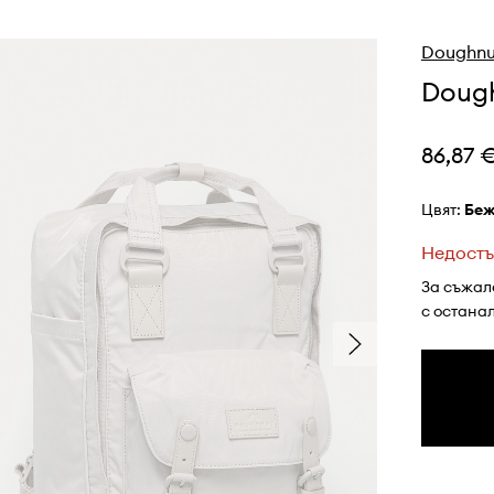
Doughnu
Dough
86,87 
Цвят:
бе
Недостъ
За съжал
с остана