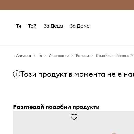
Само оригинални продукти
Безплатни доставка
Тя
Той
За Деца
За Дома
Answear
Тя
Аксесоари
Раници
Doughnut - Раница M
Този продукт в момента не е н
Разгледай подобни продукти