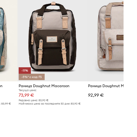
-11%
-5%* с код: FS
on
Раница Doughnut Macaroon
Текуща цена:
73,99 €
92,99 €
Редовна цена:
83,90 €
:
83,99 €
Най-ниска цена за последните 30 дни:
83,90 €