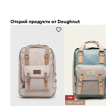
Открий продукти от Doughnut
-11%
-5%* с код: FS