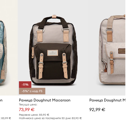
-11%
-5%* с код: FS
on
Раница Doughnut Macaroon
Текуща цена:
73,99 €
92,99 €
Редовна цена:
83,90 €
:
83,99 €
Най-ниска цена за последните 30 дни:
83,90 €