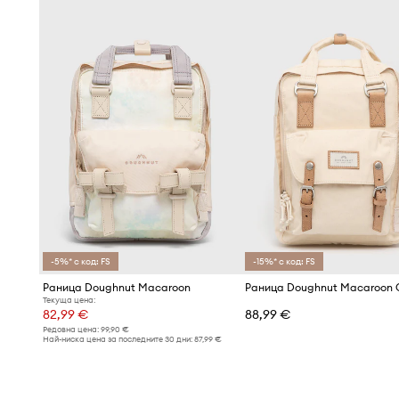
-5%* с код: FS
-15%* с код: FS
Раница Doughnut Macaroon
Текуща цена:
82,99 €
88,99 €
Редовна цена:
99,90 €
Най-ниска цена за последните 30 дни:
87,99 €