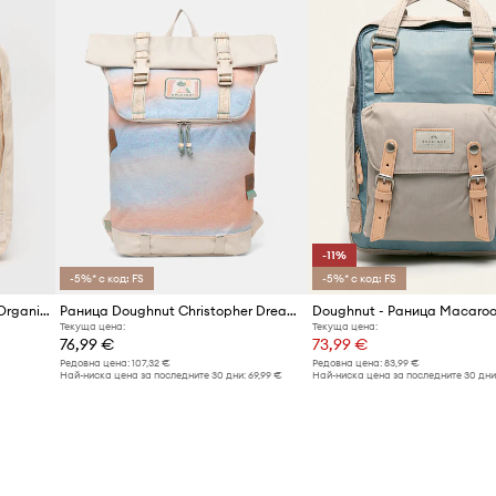
-11%
-5%* с код: FS
-5%* с код: FS
Раница Doughnut Macaroon Organic Cotton
Раница Doughnut Christopher Dreamwalker
Doughnut - Раница Macaro
Текуща цена:
Текуща цена:
76,99 €
73,99 €
Редовна цена:
107,32 €
Редовна цена:
83,99 €
Най-ниска цена за последните 30 дни:
69,99 €
Най-ниска цена за последните 30 дни