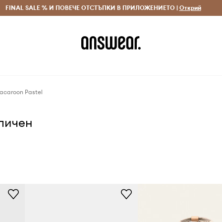
 и връщане за поръчки над 70 EUR
FINAL SALE % И ПОВЕЧЕ ОТСТЪПКИ В ПРИЛОЖЕНИЕТО |
Доставка 1-5 дни
Открий
Сп
acaroon Pastel
аличен