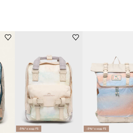
-5%* с код: FS
-5%* с код: FS