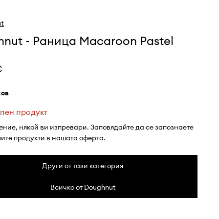
t
nut - Раница Macaroon Pastel
€
жов
пен продукт
ение, някой ви изпревари. Заповядайте да се запознаете
лите продукти в нашата оферта.
Други от тази категория
Всичко от Doughnut