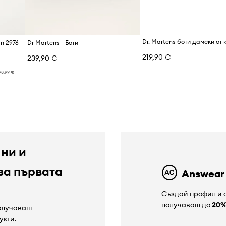
an 2976
Dr Martens - Боти
219,90 €
239,90 €
98,99 €
 ни и
за първата
Answear
Създай профил и с
получаваш до
20
получаваш
укти.