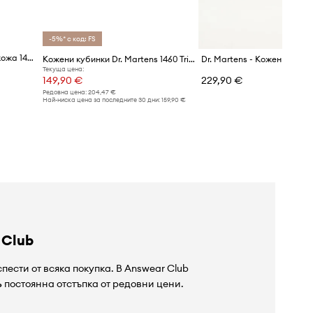
-5%* с код: FS
Dr. Martens боти дамски от кожа 1460 Croco
Кожени кубинки Dr. Martens 1460 Trinity
Текуща цена:
149,90 €
229,90 €
Редовна цена:
204,47 €
Най-ниска цена за последните 30 дни:
159,90 €
 Club
пести от всяка покупка. В Answear Club
%
постоянна отстъпка от редовни цени.