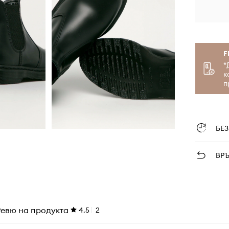
F
*
к
п
БЕ
ВР
Ревю на продукта
4.5
2