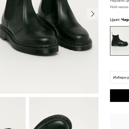
Редовна ц
Най-ниска 
Цвят:
че
Избери 