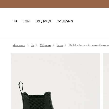
Само оригинални продукти
Безплатни доставка
Тя
Той
За Деца
За Дома
Answear
Тя
Обувки
Боти
Dr. Martens - Кожени боти 