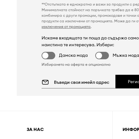
**Отстъпката е еднократна и важи за продукти с ре
Минималната стойност на поръчката трябва да е 80 
комбинира с други промоции, промокодове и точки о
продукти са изключени от промоцията. Може да ги от
изключения от промоцията
.
Искаме входящата ти поща да съдържа само 
наистина те интересува. Избери:
Дамска мода
Мъжка мод
Избирането на оферта е опционално
Реги
ЗА НАС
ИНФО