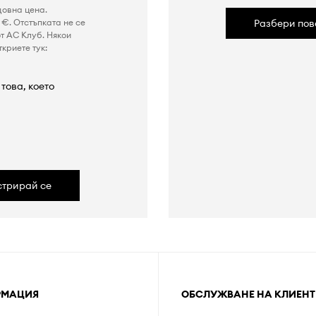
довна цена.
€. Отстъпката не се
Разбери пов
т AC Клуб. Някои
криете тук:
това, което
а
стрирай се
РМАЦИЯ
ОБСЛУЖВАНЕ НА КЛИЕНТ