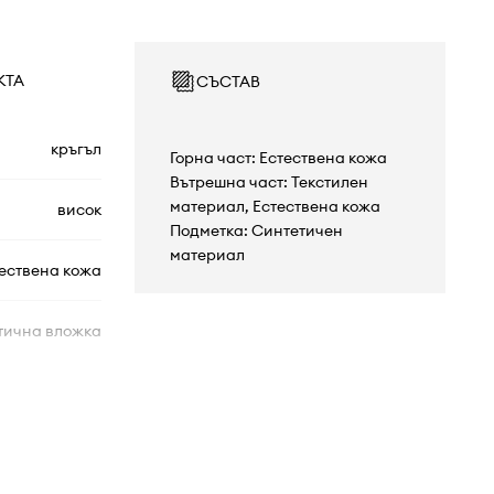
КТА
СЪСТАВ
кръгъл
Горна част: Естествена кожа
Вътрешна част: Текстилен
материал, Естествена кожа
висок
Подметка: Синтетичен
материал
ествена кожа
тична вложка
равна
втвърден