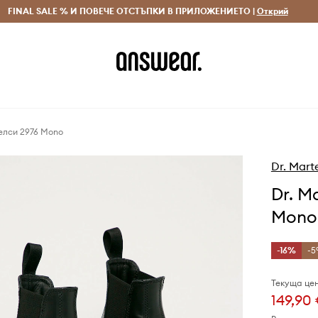
 и връщане за поръчки над 70 EUR
FINAL SALE % И ПОВЕЧЕ ОТСТЪПКИ В ПРИЛОЖЕНИЕТО |
Доставка 1-5 дни
Открий
Сп
челси 2976 Mono
Dr. Mart
Dr. M
Mono
-16%
-5
Текуща цен
149,90