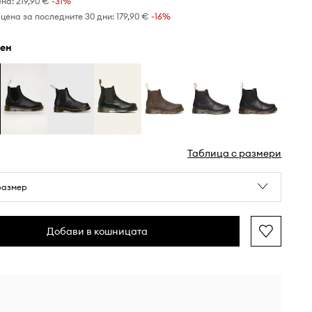
ена:
219,90 €
-31%
цена за последните 30 дни:
179,90 €
 -16%
рен
Таблица с размери
размер
Добави в кошницата