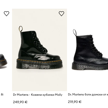
ДЕТАЙЛИ ЗА ПРОДУКТА
Код на
производителя
Цвят от
производителя
Цвят
Марка
Код на продукта
 8i
Dr Martens - Кожени кубинки Molly
219,90 €
249,90 €