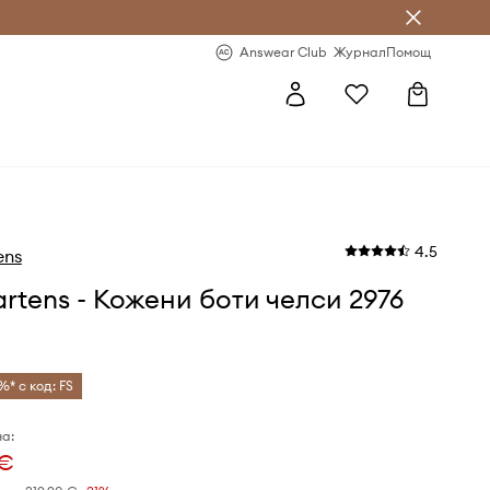
естявай с Answear Club
-20% за първа поръчка
Answear Club
Журнал
Помощ
4.5
ens
artens - Кожени боти челси 2976
%* с код: FS
а:
 €