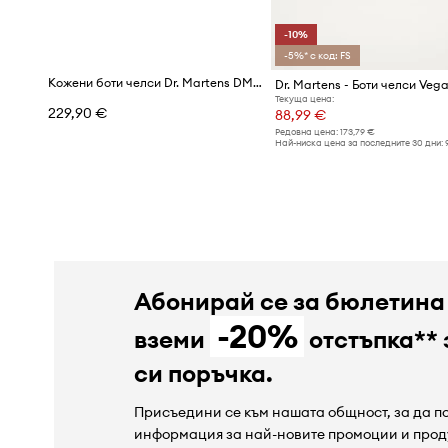
-10%
-5%* с код: FS
Кожени боти челси Dr. Martens DMXL Zip Chelsea
Dr. Martens - Боти челси Veg
Текуща цена:
229,90 €
88,99 €
Редовна цена:
173,79 €
Най-ниска цена за последните 30 дни:
Абонирай се за бюлетина
-20%
вземи
отстъпка** 
си поръчка.
Присъедини се към нашата общност, за да 
информация за най-новите промоции и прод