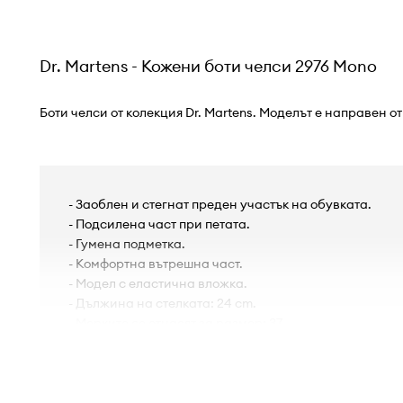
Dr. Martens - Кожени боти челси 2976 Mono
Боти челси от колекция Dr. Martens. Моделът е направен о
- Заоблен и стегнат преден участък на обувката.
- Подсилена част при петата.
- Гумена подметка.
- Комфортна вътрешна част.
- Модел с еластичнa вложка.
- Дължина на стелката: 24 cm.
- Мерките се отнасят за размер: 37.