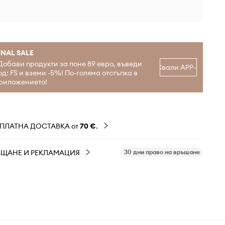
INAL SALE
Добави продукти за поне 89 евро, въведи
Свали APP-а
од: FS и вземи -5%! По-голяма отстъпка в
риложението!
ЗПЛАТНА ДОСТАВКА от
70 €
.
ЪЩАНЕ И РЕКЛАМАЦИЯ
30 дни право на връщане