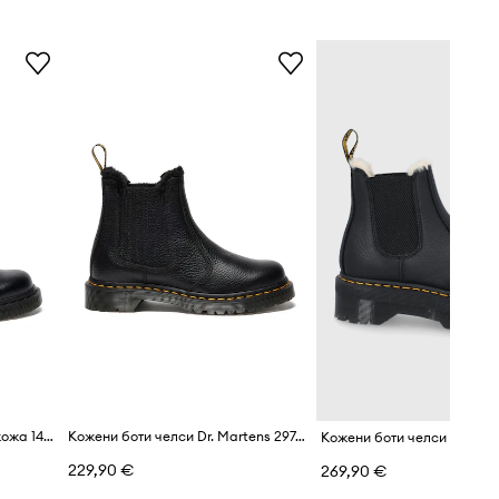
DM25685001
BLACK
черен
Dr. Martens
Dr. Martens боти дамски от кожа 1460 Croco
Кожени боти челси Dr. Martens 2976 Leonore II
229,90 €
269,90 €