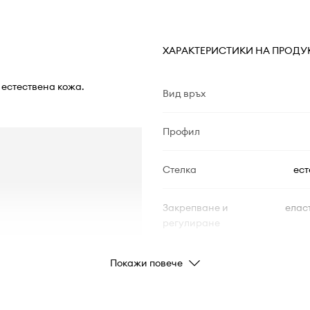
ХАРАКТЕРИСТИКИ НА ПРОДУ
т естествена кожа.
Вид връх
Профил
Стелка
ест
Закрепване и
елас
регулиране
Вид подметка
Покажи повече
Връх