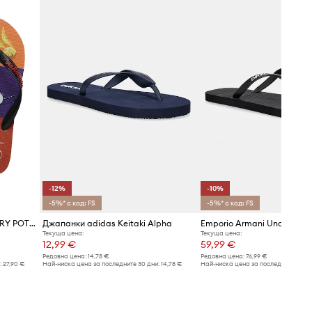
-12%
-10%
-5%* с код: FS
-5%* с код: FS
Havaianas джапанки x HARRY POTTER
Джапанки adidas Keitaki Alpha
Текуща цена:
Текуща цена:
12,99 €
59,99 €
Редовна цена:
14,78 €
Редовна цена:
76,99 €
:
27,90 €
Най-ниска цена за последните 30 дни:
14,78 €
Най-ниска цена за последните 30 дн