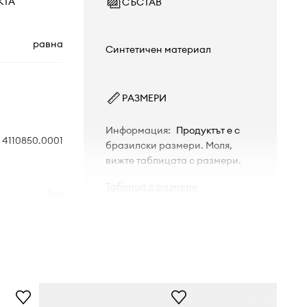
КТА
СЪСТАВ
равна
Синтетичен материал
РАЗМЕРИ
Информация
:
Продуктът е с
4110850.0001
бразилски размери. Моля,
вижте таблицата с размери.
Таблица с размери
бял
Havaianas