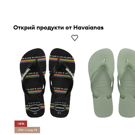
Открий продукти от Havaianas
-16%
-5%* с код: FS