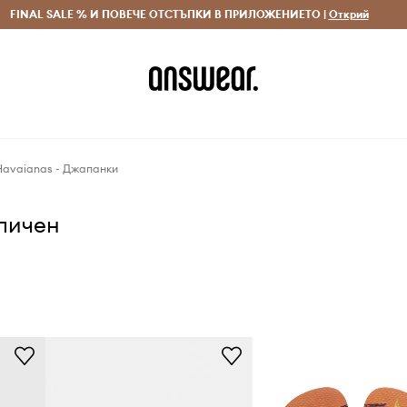
 и връщане за поръчки над 70 EUR
FINAL SALE % И ПОВЕЧЕ ОТСТЪПКИ В ПРИЛОЖЕНИЕТО |
Доставка 1-5 дни
Открий
Сп
Havaianas - Джапанки
аличен