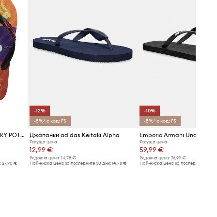
-12%
-10%
-5%* с код: FS
-5%* с код: FS
Havaianas джапанки x HARRY POTTER
Джапанки adidas Keitaki Alpha
Текуща цена:
Текуща цена:
12,99 €
59,99 €
Редовна цена:
14,78 €
Редовна цена:
76,99 €
:
27,90 €
Най-ниска цена за последните 30 дни:
14,78 €
Най-ниска цена за последните 30 дн