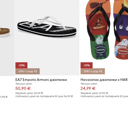
-10%
-10%
-5%* с код: FS
-5%* с код: FS
EA7 Emporio Armani джапанки
Текуща цена:
Текуща цена:
50,90 €
24,99 €
Редовна цена:
56,99 €
Редовна цена:
27,90 €
Най-ниска цена за последните 30 дни:
56,99 €
Най-ниска цена за последните 30 дни
91,98 €