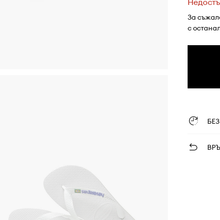
Недостъ
За съжал
с остана
БЕ
ВР