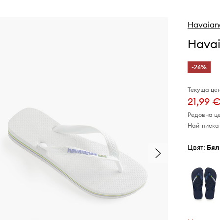
Havaian
Hava
-26%
Текуща цен
21,99 
Редовна ц
Най-ниска 
Цвят:
бял