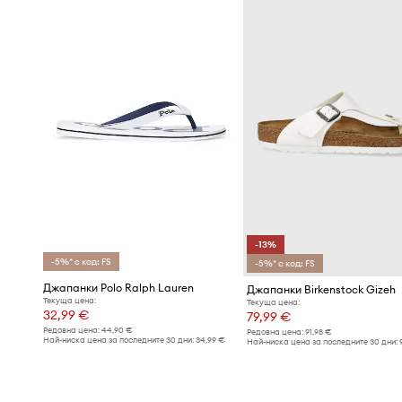
-13%
-5%* с код: FS
-5%* с код: FS
Джапанки Polo Ralph Lauren
Джапанки Birkenstock Gizeh
Текуща цена:
Текуща цена:
32,99 €
79,99 €
Редовна цена:
44,90 €
Редовна цена:
91,98 €
Най-ниска цена за последните 30 дни:
34,99 €
Най-ниска цена за последните 30 дни: