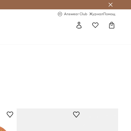
естявай с Answear Club
-20% за първа поръчка
Answear Club
Журнал
Помощ