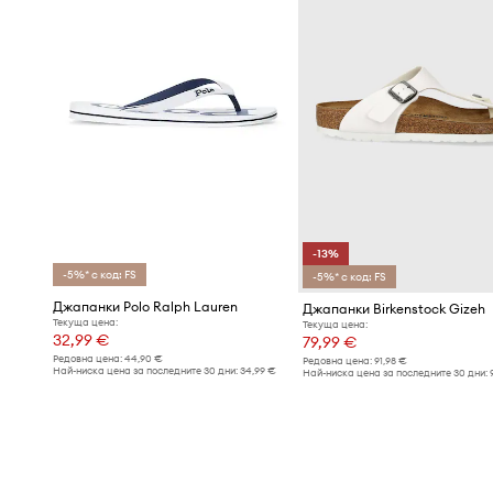
-13%
-5%* с код: FS
-5%* с код: FS
Джапанки Polo Ralph Lauren
Джапанки Birkenstock Gizeh
Текуща цена:
Текуща цена:
32,99 €
79,99 €
Редовна цена:
44,90 €
Редовна цена:
91,98 €
Най-ниска цена за последните 30 дни:
34,99 €
Най-ниска цена за последните 30 дни: