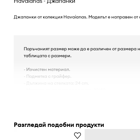
Havaianas - Джапанки
Джапанки от колекция Havaianas. Моделът е направен от
Поръчаният размер може да е различен от размера н
таблицата с размери.
- Изчистен материал.
- Подметка с грайфер.
- Дължина на стелката: 24 cm.
- Мерките се отнасят за размер: 39/40.
Разгледай подобни продукти