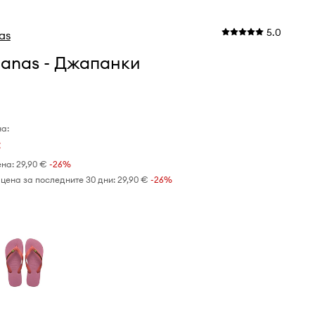
5.0
as
ianas - Джапанки
а:
€
ена:
29,90 €
-26%
цена за последните 30 дни:
29,90 €
 -26%