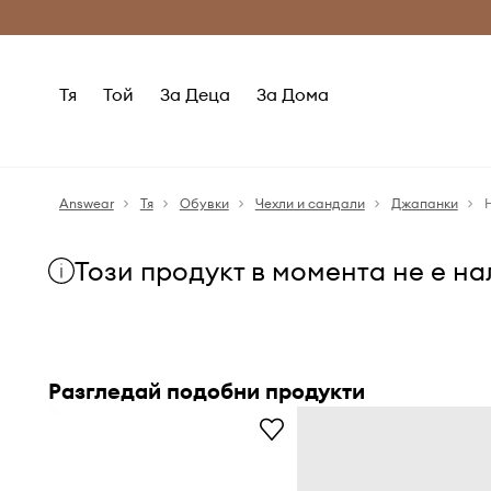
Само оригинални продукти
Безплатни доставка
Тя
Той
За Деца
За Дома
Answear
Тя
Обувки
Чехли и сандали
Джапанки
Този продукт в момента не е н
Разгледай подобни продукти