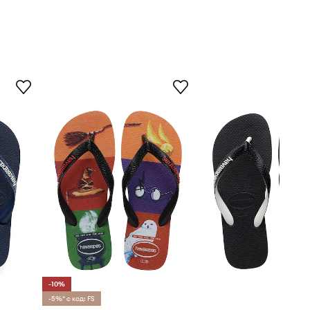
-10%
-5%* с код: FS