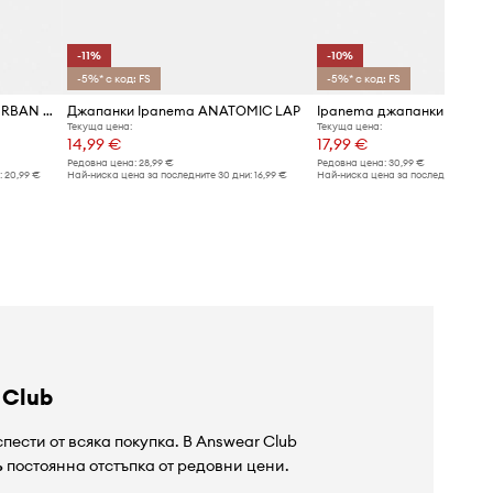
-11%
-10%
-5%* с код: FS
-5%* с код: FS
Ipanema джапанки мъжки URBAN THONG
Джапанки Ipanema ANATOMIC LAP
Текуща цена:
Текуща цена:
14,99 €
17,99 €
Редовна цена:
28,99 €
Редовна цена:
30,99 €
:
20,99 €
Най-ниска цена за последните 30 дни:
16,99 €
Най-ниска цена за последните 30 дн
 Club
пести от всяка покупка. В Answear Club
%
постоянна отстъпка от редовни цени.