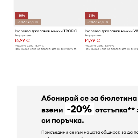
-10%
-31%
-5%* с код: FS
-5%* с код: FS
Ipanema джапанки мъжки TROPICAL III
Текуща цена:
Текуща цена:
16,99 €
14,99 €
Редовна цена:
18,99 €
Редовна цена:
32,99 €
Най-ниска цена за последните 30 дни:
18,99 €
Най-ниска цена за последните 30 дни:
Абонирай се за бюлетина
-20%
вземи
отстъпка** 
си поръчка.
Присъедини се към нашата общност, за да 