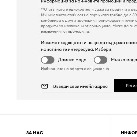
информация за най-новите промоции и прод
**Отстъпката е еднократна и важи за продукти с ре
Минималната стойност на поръчката трябва да е 80 
комбинира с други промоции, промокодове и точки о
продукти са изключени от промоцията. Може да ги от
изключения от промоцията
.
Искаме входящата ти поща да съдържа само 
наистина те интересува. Избери:
Дамска мода
Мъжка мод
Избирането на оферта е опционално
Реги
ЗА НАС
ИНФО