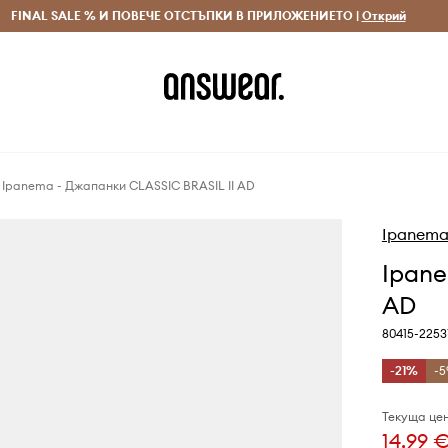
 и връщане за поръчки над 70 EUR
FINAL SALE % И ПОВЕЧЕ ОТСТЪПКИ В ПРИЛОЖЕНИЕТО |
Доставка 1-5 дни
Открий
Сп
Ipanema - Джапанки CLASSIC BRASIL II AD
Ipanem
Ipane
AD
80415-2253
-21%
-5
Текуща цен
14,99 