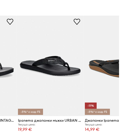
-11%
-5%* с код: FS
-5%* с код: FS
Ipanema джапанки мъжки VINTAGE AD
Ipanema джапанки мъжки URBAN THONG
Джапанки Ipanema ANAT
Текуща цена:
Текуща цена:
19,99 €
14,99 €