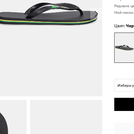
Редовна ц
Най-ниска 
Цвят:
че
Избери 