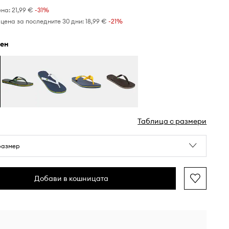
ена:
21,99 €
-31%
цена за последните 30 дни:
18,99 €
 -21%
рен
Таблица с размери
размер
Добави в кошницата