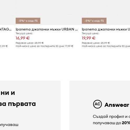
-5%* с код: FS
-5%* с код: FS
Ipanema джапанки мъжки VINTAGE AD
Ipanema джапанки мъжки URBAN GRAPHI
Текуща цена:
Текуща цена:
16,99 €
19,99 €
Редовна цена:
28,99 €
Редовна цена:
25,99 €
21,99 €
Най-ниска цена за последните 30 дни:
17,99 €
Най-ниска цена за последните 30 дни
 ни и
за първата
Answear
Създай профил и с
получаваш до
20
получаваш