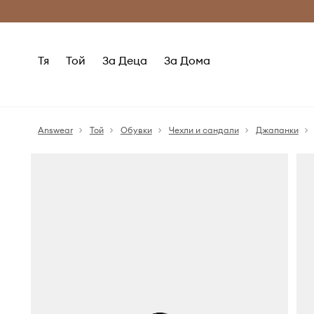
Само оригинални продукти
Безплатни доставка
Тя
Той
За Деца
За Дома
Answear
Той
Обувки
Чехли и сандали
Джапанки