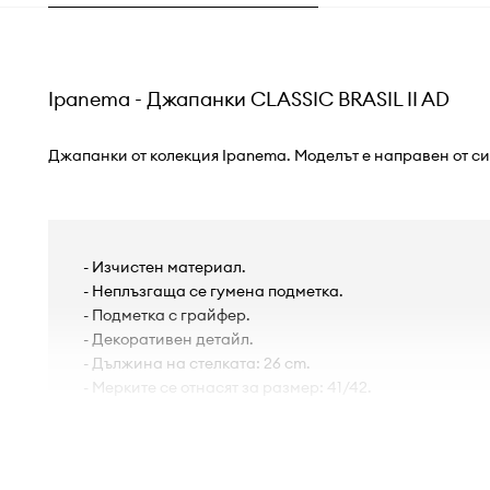
Ipanema - Джапанки CLASSIC BRASIL II AD
Джапанки от колекция Ipanema. Моделът е направен от с
- Изчистен материал.
- Неплъзгаща се гумена подметка.
- Подметка с грайфер.
- Декоративен детайл.
- Дължина на стелката: 26 cm.
- Мерките се отнасят за размер: 41/42.