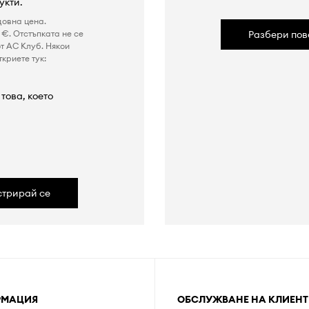
укти.
довна цена.
€. Отстъпката не се
Разбери пов
т AC Клуб. Някои
криете тук:
това, което
а
стрирай се
РМАЦИЯ
ОБСЛУЖВАНЕ НА КЛИЕНТ