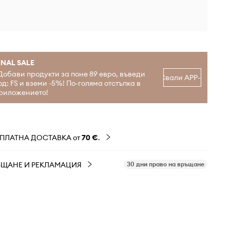
INAL SALE
Добави продукти за поне 89 евро, въведи
Свали APP-а
од: FS и вземи -5%! По-голяма отстъпка в
риложението!
ЗПЛАТНА ДОСТАВКА от
70 €
.
ЪЩАНЕ И РЕКЛАМАЦИЯ
30 дни право на връщане