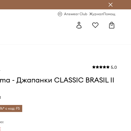
естявай с Answear Club
-20% за първа поръчка
Answear Club
Журнал
Помощ
5.0
a
ma - Джапанки CLASSIC BRASIL II
1
%* с код: FS
а:
€