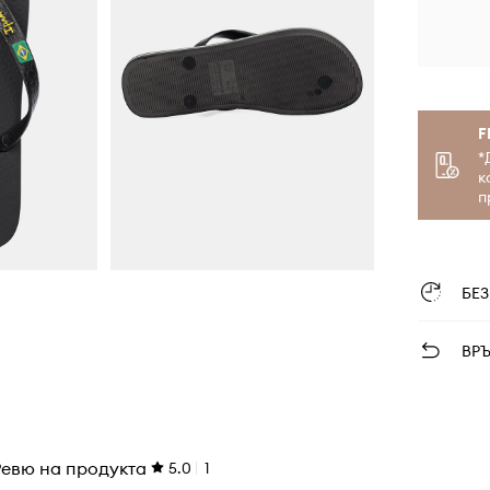
F
*
к
п
БЕ
ВР
Ревю на продукта
5.0
1