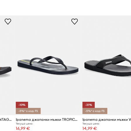
-10%
-31%
-5%* с код: FS
-5%* с код: FS
Ipanema джапанки мъжки VINTAGE AD
Ipanema джапанки мъжки TROPICAL III
Текуща цена:
Текуща цена:
16,99 €
14,99 €