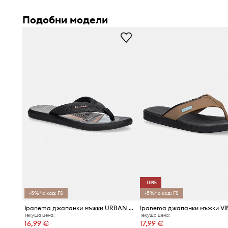
Подобни модели
-10%
-5%* с код: FS
-5%* с код: FS
Ipanema джапанки мъжки URBAN GRAPHI
Текуща цена:
Текуща цена:
16,99 €
17,99 €