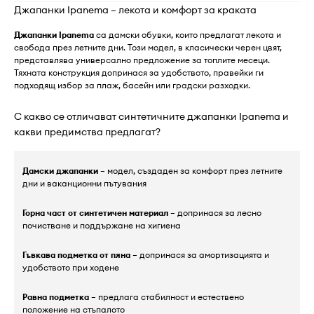
Джапанки Ipanema – лекота и комфорт за краката
Джапанки Ipanema
са дамски обувки, които предлагат лекота и
свобода през летните дни. Този модел, в класически черен цвят,
представлява универсално предложение за топлите месеци.
Тяхната конструкция допринася за удобството, правейки ги
подходящ избор за плаж, басейн или градски разходки.
С какво се отличават синтетичните джапанки Ipanema и
какви предимства предлагат?
Дамски джапанки
– модел, създаден за комфорт през летните
дни и ваканционни пътувания
Горна част от синтетичен материал
– допринася за лесно
почистване и поддържане на хигиена
Гъвкава подметка от пяна
– допринася за амортизацията и
удобството при ходене
Равна подметка
– предлага стабилност и естествено
положение на стъпалото