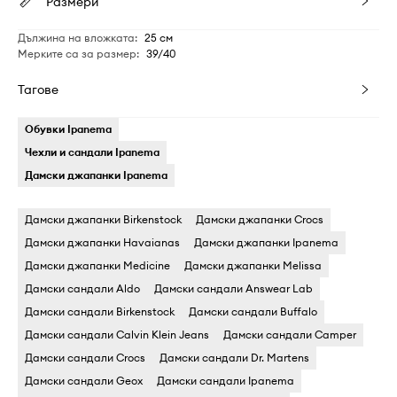
Размери
Дължина на вложката
:
25 см
Мерките са за размер
:
39/40
Тагове
Обувки Ipanema
Чехли и сандали Ipanema
Дамски джапанки Ipanema
Дамски джапанки Birkenstock
Дамски джапанки Crocs
Дамски джапанки Havaianas
Дамски джапанки Ipanema
Дамски джапанки Medicine
Дамски джапанки Melissa
Дамски сандали Aldo
Дамски сандали Answear Lab
Дамски сандали Birkenstock
Дамски сандали Buffalo
Дамски сандали Calvin Klein Jeans
Дамски сандали Camper
Дамски сандали Crocs
Дамски сандали Dr. Martens
Дамски сандали Geox
Дамски сандали Ipanema