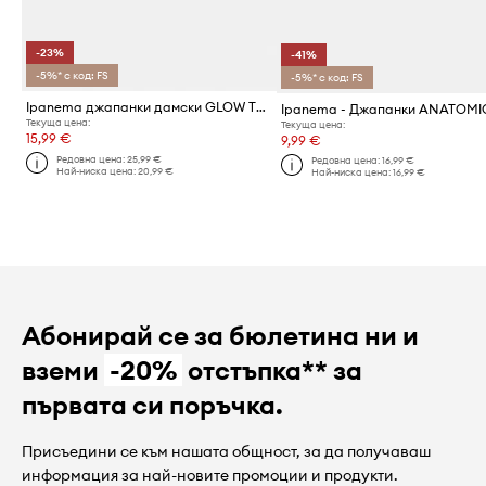
-23%
-41%
-5%* с код: FS
-5%* с код: FS
Ipanema джапанки дамски GLOW TRENDY
Текуща цена:
Текуща цена:
15,99 €
9,99 €
Редовна цена:
25,99 €
Редовна цена:
16,99 €
Най-ниска цена:
20,99 €
Най-ниска цена:
16,99 €
Абонирай се за бюлетина ни и
вземи
-20%
отстъпка** за
първата си поръчка.
Присъедини се към нашата общност, за да получаваш
информация за най-новите промоции и продукти.