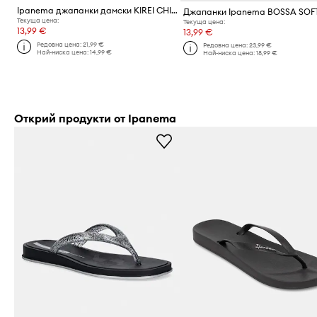
Ipanema джапанки дамски KIREI CHIC F
Джапанки Ipanema BOSSA SOF
Текуща цена:
Текуща цена:
13,99 €
13,99 €
Редовна цена:
21,99 €
Редовна цена:
23,99 €
Най-ниска цена:
14,99 €
Най-ниска цена:
18,99 €
Открий продукти от Ipanema