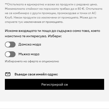
**Отстъпката е еднократна и важи за продукти с редовна цена.
Минималната стойност на поръчката трябва да е 80 €. Отстъпката
не се комбинира с други промоции, промокодове и точки от AC
Клуб. Някои продукти са изключени от промоцията. Може да ги
откриете тук:
изключения от промоцията
.
Искаме входящата ти поща да съдържа само това, което
наистина те интересува. Избери:
Дамска мода
Мъжка мода
Избирането на оферта е опционално
Регистрирай се