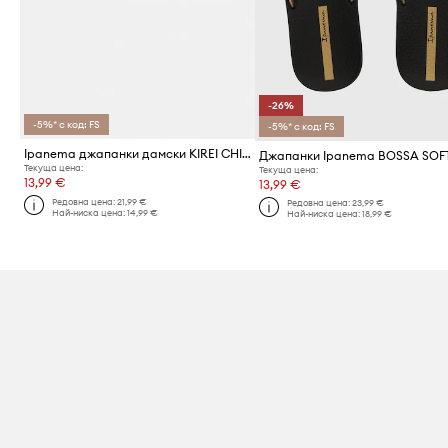
-26%
-5%* с код: FS
-5%* с код: FS
Ipanema джапанки дамски KIREI CHIC F
Джапанки Ipanema BOSSA SOF
Текуща цена:
Текуща цена:
13,99 €
13,99 €
Редовна цена:
21,99 €
Редовна цена:
23,99 €
Най-ниска цена:
14,99 €
Най-ниска цена:
18,99 €