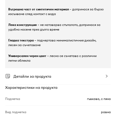
Вътрешна част от синтетичен материал
– допринася за бързо
изсъхване след контакт с вода
Лека конструкция
– не натоварва стъпалото, допринася за
удобно носене през дълго време
Гладка текстура
– подчертава минималистичния дизайн,
лесен за съчетаване
Универсален черен цвят
– лесно се съчетава с различни
летни облекла
Детайли за продукта
Характеристики на продукта
Подметка
гъвкава, с пяна
Вид подметка
равна