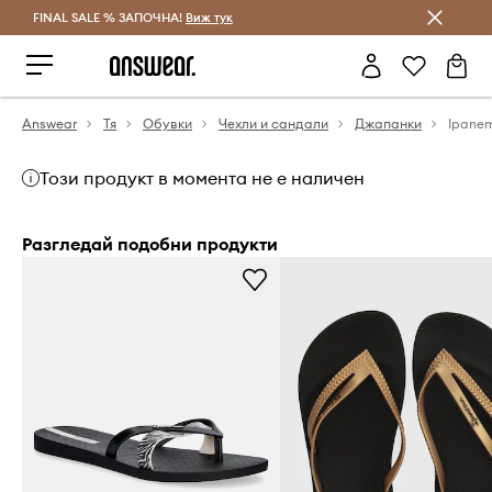
FINAL SALE % ЗАПОЧНА!
Спестявай с Answear Club
Виж тук
Answear
Тя
Обувки
Чехли и сандали
Джапанки
Този продукт в момента не е наличен
Разгледай подобни продукти