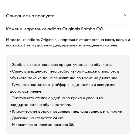
Описание на продукта
Кожени маратонки adidas Originals Samba OG
Маратонки adidas Originals, направени от естествена кожа, велур и
еко кожа. Лек и удобен модел, идеален за ежедневно носене.
- Заоблен и леко подсилен преден участък на обувката.
- Силно втвърдената пета стабилизира и държи стъпалото в
обувката, така че да не се изплъзва по време на движение.
- Гумената подметка с грайфер е издръжлива и осигурява
добро сцепление.
- Текстилната стелка е удобна за крака и улеснява
поддържането на обувките чисти.
- Класическите връзки позволяват индивидуално регулиране.
- Дължина на стелката: 24 cm.
- Мерките се отнасят за размер: 38.