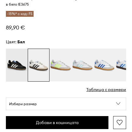
в бяло IE3675
-15%* с код: FS
89,90 €
Цвят:
бял
Таблица с размери
Избери размер
Добави в кошницата