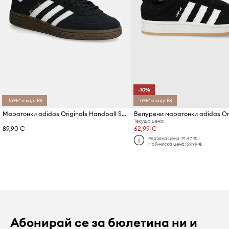
-10%
-15%* с код: FS
-5%* с код: FS
Маратонки adidas Originals Handball Spezial
Текуща цена:
89,90 €
62,99 €
Редовна цена:
91,47 €
Най-ниска цена:
69,99 €
Абонирай се за бюлетина ни и