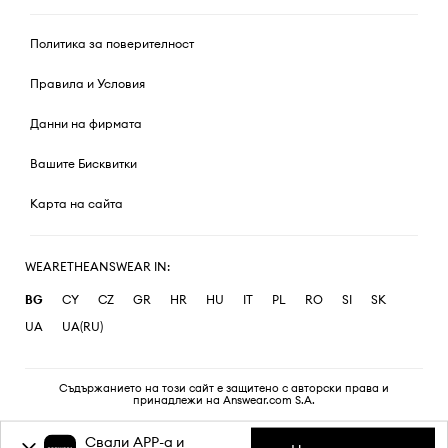
Политика за поверителност
Правила и Условия
Данни на фирмата
Вашите Бисквитки
Карта на сайта
WEARETHEANSWEAR IN:
BG
CY
CZ
GR
HR
HU
IT
PL
RO
SI
SK
UA
UA(RU)
Съдържанието на този сайт е защитено с авторски права и
принадлежи на Answear.com S.A.
Свали APP-a и