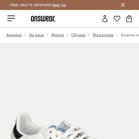
FINAL SALE % ЗАПОЧНА!
Спестявай с Answear Club
Виж тук
Answear
За деца
Момче
Обувки
Маратонки