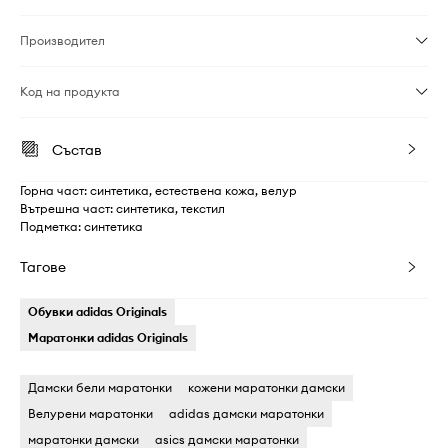
Производител
Код на продукта
Състав
Горна част: синтетика, естествена кожа, велур
Вътрешна част: синтетика, текстил
Подметка: синтетика
Тагове
Обувки adidas Originals
Маратонки adidas Originals
Дамски бели маратонки
кожени маратонки дамски
Велурени маратонки
adidas дамски маратонки
маратонки дамски
asics дамски маратонки