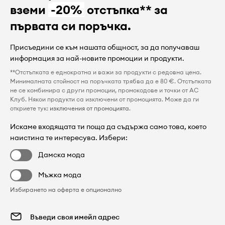
вземи
-20%
отстъпка** за
първата си поръчка.
Присъедини се към нашата общност, за да получаваш
информация за най-новите промоции и продукти.
**Отстъпката е еднократна и важи за продукти с редовна цена.
Минималната стойност на поръчката трябва да е 80 €. Отстъпката
не се комбинира с други промоции, промокодове и точки от AC
Клуб. Някои продукти са изключени от промоцията. Може да ги
откриете тук:
изключения от промоцията
.
Искаме входящата ти поща да съдържа само това, което
наистина те интересува. Избери:
Дамска мода
Мъжка мода
Избирането на оферта е опционално