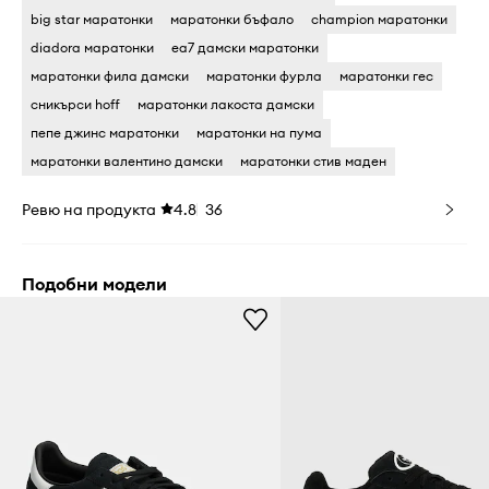
big star маратонки
маратонки бъфало
champion маратонки
diadora маратонки
ea7 дамски маратонки
маратонки фила дамски
маратонки фурла
маратонки гес
сникърси hoff
маратонки лакоста дамски
пепе джинс маратонки
маратонки на пума
маратонки валентино дамски
маратонки стив маден
Ревю на продукта
4.8
36
Подобни модели