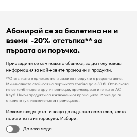
Абонирай се за бюлетина ни и
вземи
-20%
отстъпка** за
първата си поръчка.
Присъедини се към нашата общност, за да получаваш
информация за най-новите промоции и продукти.
**Отстъпката е еднократна и важи за продукти с редовна цена.
Минималната стойност на поръчката трябва да е 80 €. Отстъпката
не се комбинира с други промоции, промокодове и точки от AC
Клуб. Някои продукти са изключени от промоцията. Може да ги
откриете тук:
изключения от промоцията
.
Искаме входящата ти поща да съдържа само това, което
наистина те интересува. Избери:
Дамска мода