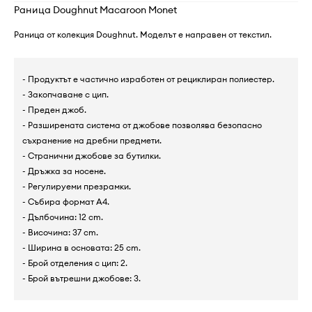
Раница Doughnut Macaroon Monet
Раница от колекция Doughnut. Моделът е направен от текстил.
- Продуктът е частично изработен от рециклиран полиестер.
- Закопчаване с цип.
- Преден джоб.
- Разширената система от джобове позволява безопасно
съхранение на дребни предмети.
- Странични джобове за бутилки.
- Дръжка за носене.
- Регулируеми презрамки.
- Събира формат А4.
- Дълбочина: 12 cm.
- Височина: 37 cm.
- Ширина в основата: 25 cm.
- Брой отделения с цип: 2.
- Брой вътрешни джобове: 3.