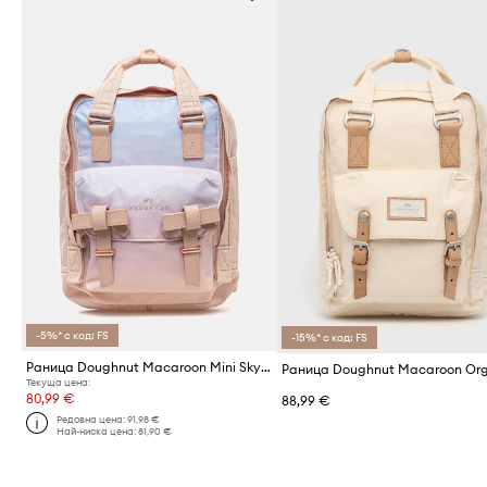
-5%* с код: FS
-15%* с код: FS
Раница Doughnut Macaroon Mini Sky x Ribbon
Текуща цена:
80,99 €
88,99 €
Редовна цена:
91,98 €
Най-ниска цена:
81,90 €