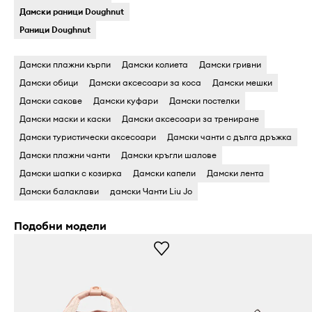
Дамски раници Doughnut
Раници Doughnut
Дамски плажни кърпи
Дамски колиета
Дамски гривни
Дамски обици
Дамски аксесоари за коса
Дамски мешки
Дамски сакове
Дамски куфари
Дамски постелки
Дамски маски и каски
Дамски аксесоари за трениране
Дамски туристически аксесоари
Дамски чанти с дълга дръжка
Дамски плажни чанти
Дамски кръгли шалове
Дамски шапки с козирка
Дамски капели
Дамски лента
Дамски балаклави
дамски Чанти Liu Jo
Подобни модели