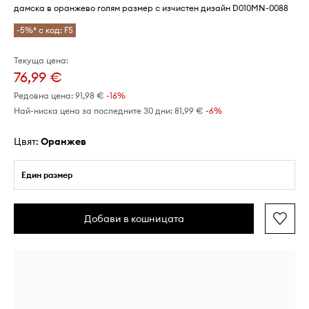
дамска в оранжево голям размер с изчистен дизайн D010MN-0088
-5%* с код: FS
Текуща цена:
76,99 €
Редовна цена:
91,98 €
-16%
Най-ниска цена за последните 30 дни:
81,99 €
 -6%
Цвят:
оранжев
Един размер
Добави в кошницата