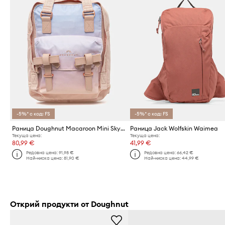
-5%* с код: FS
-5%* с код: FS
Раница Doughnut Macaroon Mini Sky x Ribbon
Раница Jack Wolfskin Waimea
Текуща цена:
Текуща цена:
80,99 €
41,99 €
Редовна цена:
91,98 €
Редовна цена:
66,42 €
Най-ниска цена:
81,90 €
Най-ниска цена:
44,99 €
Открий продукти от Doughnut