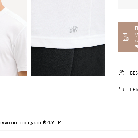
F
*
к
п
БЕ
ВР
Ревю на продукта
4.9
14