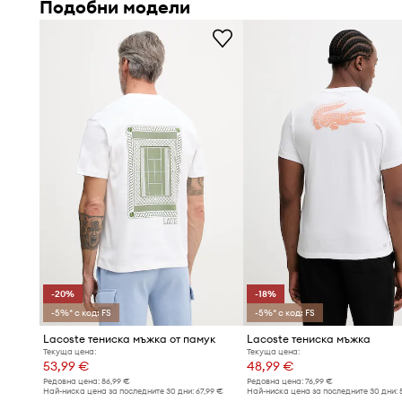
Подобни модели
Облото деколте
елегантно стои на врата, добавяйки
характер към всяка визия
Изчистеният десен
с фина нашивка с лого на гърдит
минималистичния, непреходен дизайн
-20%
-18%
-5%* с код: FS
-5%* с код: FS
Lacoste тениска мъжка от памук
Lacoste тениска мъжка
Текуща цена:
Текуща цена:
53,99 €
48,99 €
Редовна цена:
86,99 €
Редовна цена:
76,99 €
Най-ниска цена за последните 30 дни:
67,99 €
Най-ниска цена за последните 30 дни: