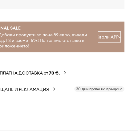
INAL SALE
Добави продукти за поне 89 евро, въведи
Свали APP-а
од: FS и вземи -5%! По-голяма отстъпка в
риложението!
ЗПЛАТНА ДОСТАВКА от
70 €
.
ЪЩАНЕ И РЕКЛАМАЦИЯ
30 дни право на връщане