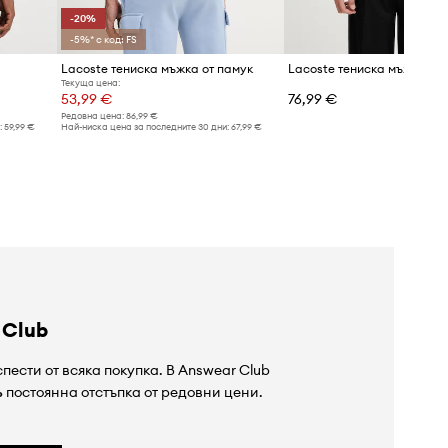
-20%
-5%* с код: FS
Lacoste тениска мъжка от памук
Lacoste тениска мъжка от
Текуща цена:
53,99 €
76,99 €
Редовна цена:
86,99 €
:
59,99 €
Най-ниска цена за последните 30 дни:
67,99 €
 Club
пести от всяка покупка. В Answear Club
%
постоянна отстъпка от редовни цени.