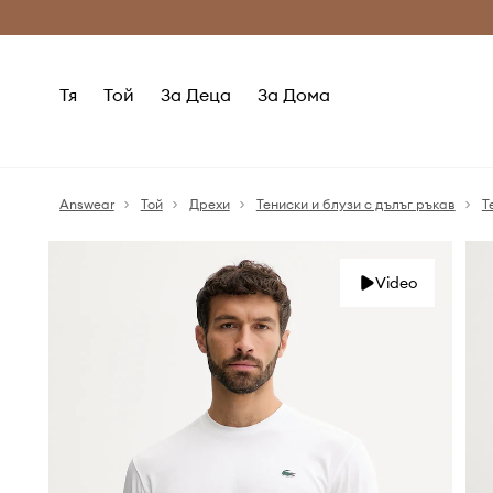
Само оригинални продукти
Безплатни доставка
Тя
Той
За Деца
За Дома
Answear
Той
Дрехи
Тениски и блузи с дълъг ръкав
Т
Video