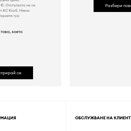
€. Отстъпката не се
Разбери пов
т AC Клуб. Някои
криете тук:
това, което
а
стрирай се
РМАЦИЯ
ОБСЛУЖВАНЕ НА КЛИЕНТ