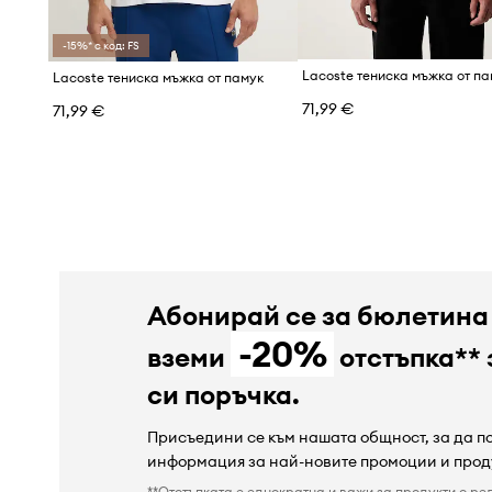
-15%* с код: FS
Lacoste тениска мъжка от па
Lacoste тениска мъжка от памук
71,99 €
71,99 €
Абонирай се за бюлетина
-20%
вземи
отстъпка** 
си поръчка.
Присъедини се към нашата общност, за да 
информация за най-новите промоции и прод
**Отстъпката е еднократна и важи за продукти с ре