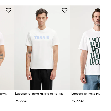
Моделът в снимката е висок 188
Lacoste
см и носи размер M
Таблица с размери
памук
Lacoste тениска мъжка от памук
Lacoste тениска мъжка от
76,99 €
76,99 €