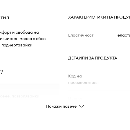
стил
ХАРАКТЕРИСТИКИ НА ПРОДУ
омфорт и свобода на
Еластичност
еласт
изчистен модел с обло
, подчертавайки
ДЕТАЙЛИ ЗА ПРОДУКТА
e?
Код на
производителя
сене, позволявайки
Цвят от
ета
производителя
Покажи повече
еално подходяща за
Цвят