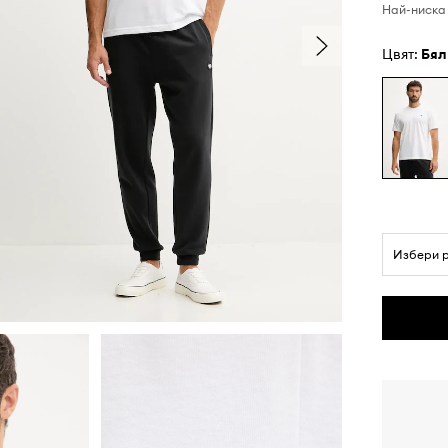
Най-ниска 
Цвят:
бял
Избери 