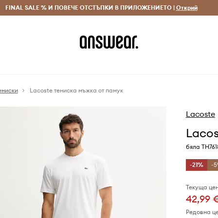
 и връщане за поръчки над 70 EUR
FINAL SALE % И ПОВЕЧЕ ОТСТЪПКИ В ПРИЛОЖЕНИЕТО |
Доставка 1-5 дни
Открий
Сп
ениски
Lacoste тениска мъжка от памук
Lacoste
Lacos
бяла TH761
-21%
-5
Текуща цен
42,99 
Редовна ц