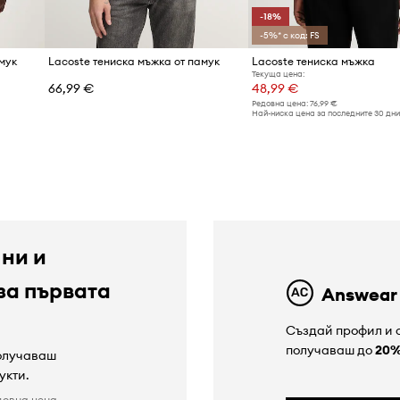
-18%
-5%* с код: FS
мук
Lacoste тениска мъжка от памук
Lacoste тениска мъжка
Текуща цена:
66,99 €
48,99 €
Редовна цена:
76,99 €
Най-ниска цена за последните 30 дни
 ни и
за първата
Answear
Създай профил и с
получаваш до
20
получаваш
укти.
довна цена.