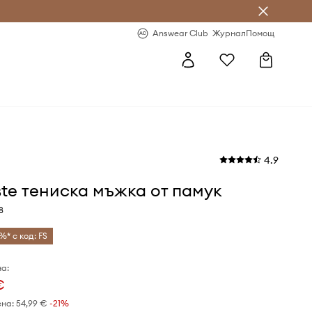
естявай с Answear Club
-20% за първа поръчка
Answear Club
Журнал
Помощ
4.9
te тениска мъжка от памук
8
%* с код: FS
а:
€
ена:
54,99 €
-21%