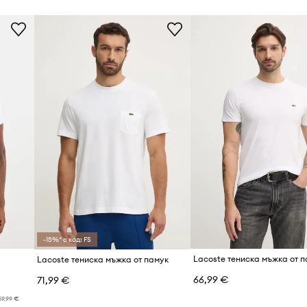
 класически
Марка
Код на продукта
е подчертава
-15%* с код: FS
Lacoste тениска мъжка от 
Lacoste тениска мъжка от памук
66,99 €
71,99 €
59,99 €