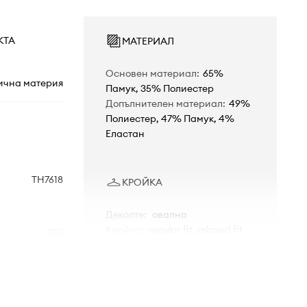
КТА
МАТЕРИАЛ
Основен материал
:
65%
ична материя
Памук, 35% Полиестер
Допълнителен материал
:
49%
Полиестер, 47% Памук, 4%
Еластан
TH7618
КРОЙКА
Деколте
:
овално
Кройка
:
regular fit, relaxed fit
001
РАЗМЕРИ
бял