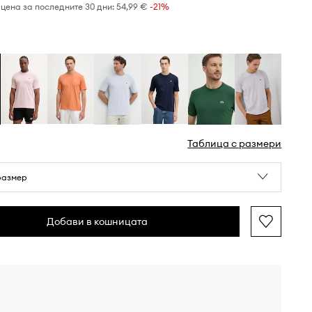
цена за последните 30 дни:
54,99 €
 -21%
Таблица с размери
размер
Добави в кошницата