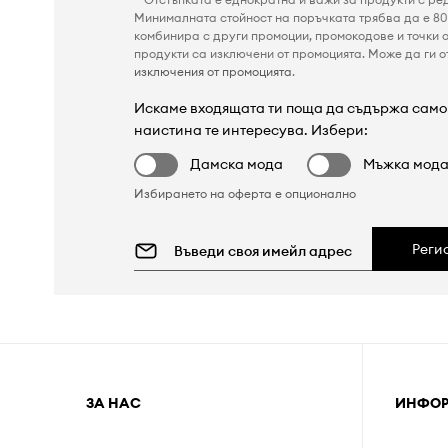
Минималната стойност на поръчката трябва да е 80 
комбинира с други промоции, промокодове и точки о
продукти са изключени от промоцията. Може да ги от
изключения от промоцията
.
Искаме входящата ти поща да съдържа само 
наистина те интересува. Избери:
Дамска мода
Мъжка мод
Избирането на оферта е опционално
Реги
ЗА НАС
ИНФО