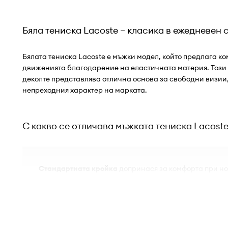
Бяла тениска Lacoste – класика в ежедневен 
Бялата тениска Lacoste е мъжки модел, който предлага к
движенията благодарение на еластичната материя. Този 
деколте представлява отлична основа за свободни визии
непреходния характер на марката.
С какво се отличава мъжката тениска Lacost
Стандартната кройка
допринася за комфорта при но
свобода на движенията и добро прилягане към силу
Универсалният ежедневен стил
прави тениската ид
свободни, неофициални комбинации