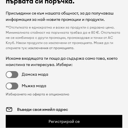
първата си поръчка.
Присъедини се към нашата общност, за да получаваш
информация за най-новите промоции и продукти.
**Отстъпката е еднократна и важи за продукти с редовна цена.
Минималната стойност на поръчката трябва да е 80 €. Отстъпката
не се комбинира с други промоции, промокодове и точки от AC
Клуб. Някои продукти са изключени от промоцията. Може да ги
откриете тук:
изключения от промоцията
.
Искаме входящата ти поща да съдържа само това, което
наистина те интересува. Избери:
Дамска мода
Мъжка мода
Избирането на оферта е опционално
Регистрирай се