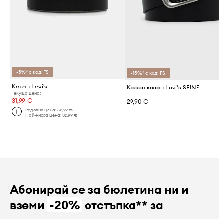
-5%* с код: FS
-15%* с код: FS
Колан Levi's
Кожен колан Levi's SEINE
Текуща цена:
31,99 €
29,90 €
Редовна цена:
52,99 €
Най-ниска цена:
32,99 €
Абонирай се за бюлетина ни и
вземи
-20%
отстъпка** за