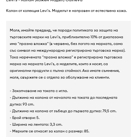
Колан от колекция Levi's. Моделът е направен от естествена кожа.
Моля, имайте предвид, че поради политиката за защита на
търговските марки на Levi's, приблизително 10% от диапазона
има "празна вложка" (в червено, без логото на марката, само
със символ на международна регистрирана търговска марка).
Така наречената "празна вложка" е регистрирана търговска
марка на марката Levi's, а моделите, които я носят, са
оригинални продукти с пълна стойност. Ако имате съмнения,
моля, свържете се с отдела за обслужване на клиенти.
- Закопчаване на токата с игла.
- Дължина на колана от началото на токата до последната
дупка: 93 cm.
- Дължина на колана от зъбеца до първата дупка: 79,5 cm.
- Брой отвори: 5.
- Ширина на лентата: 3,3 cm.
- Мерките се отнасят за колан с размер: 85.