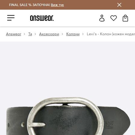
FINAL SALE % ЗАПОЧНА!
Спестявай с Answear Club
Виж тук
Answear
Тя
Аксесоари
Колани