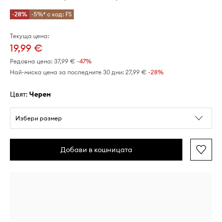
-28%
-5%* с код: FS
Текуща цена:
19,99 €
Редовна цена:
37,99 €
-47%
Най-ниска цена за последните 30 дни:
27,99 €
 -28%
Цвят:
черен
Избери размер
Добави в кошницата