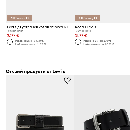
-5%* с код: FS
-5%* с код: FS
Levi's двустранен колан от кожа NEW REVERSIBLE
Колан Levi's
Текуща цена:
Текуща цена:
37,99 €
31,99 €
Редовна цена:
64,90 €
Редовна цена:
52,99 €
Най-ниска цена:
41,99 €
Най-ниска цена:
32,99 €
Открий продукти от Levi's