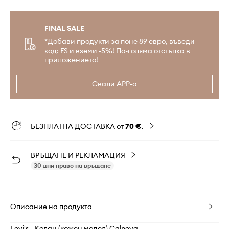
FINAL SALE
*Добави продукти за поне 89 евро, въведи
код: FS и вземи -5%! По-голяма отстъпка в
приложението!
Свали APP-а
БЕЗПЛАТНА ДОСТАВКА от
70 €
.
ВРЪЩАНЕ И РЕКЛАМАЦИЯ
30 дни право на връщане
Описание на продукта
Levi's - Колан (кожен модел) Calneva