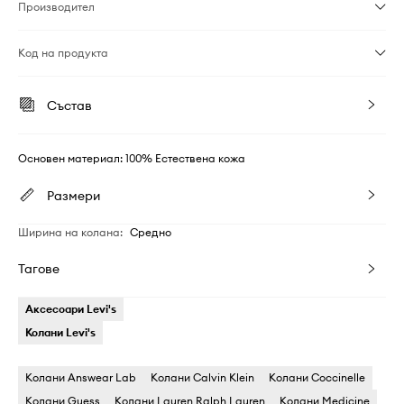
Производител
Код на продукта
Състав
Основен материал: 100% Естествена кожа
Размери
Ширина на колана
:
Средно
Тагове
Аксесоари Levi's
Колани Levi's
Колани Answear Lab
Колани Calvin Klein
Колани Coccinelle
Колани Guess
Колани Lauren Ralph Lauren
Колани Medicine