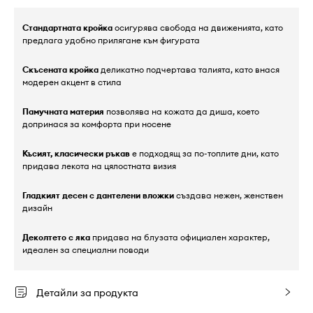
Стандартната кройка
осигурява свобода на движенията, като
предлага удобно прилягане към фигурата
Скъсената кройка
деликатно подчертава талията, като внася
модерен акцент в стила
Памучната материя
позволява на кожата да диша, което
допринася за комфорта при носене
Късият, класически ръкав
е подходящ за по-топлите дни, като
придава лекота на цялостната визия
Гладкият десен с дантелени вложки
създава нежен, женствен
дизайн
Деколтето с яка
придава на блузата официален характер,
идеален за специални поводи
Детайли за продукта