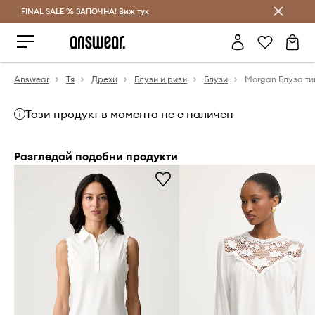
FINAL SALE % ЗАПОЧНА!
Спестявай с Answear Club
Виж тук
Answear
Тя
Дрехи
Блузи и ризи
Блузи
Този продукт в момента не е наличен
Разгледай подобни продукти