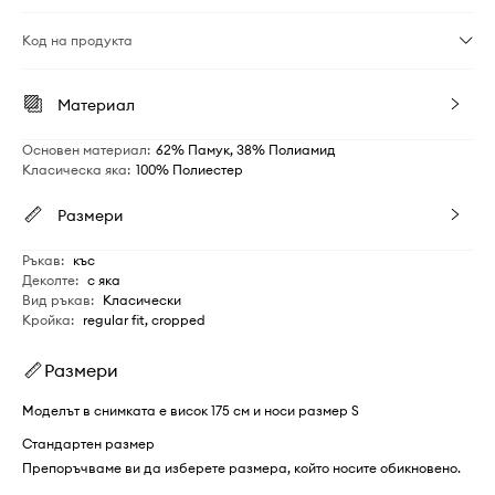
Код на продукта
Материал
Основен материал
:
62% Памук, 38% Полиамид
Класическа яка
:
100% Полиестер
Размери
Ръкав
:
къс
Деколте
:
с яка
Вид ръкав
:
Класически
Кройка
:
regular fit, cropped
Размери
Моделът в снимката е висок 175 см и носи размер S
Стандартен размер
Препоръчваме ви да изберете размера, който носите обикновено.