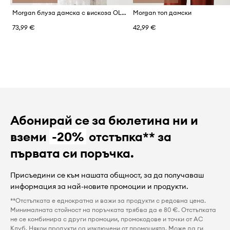
Morgan блуза дамска с вискоза OLACO.F
Morgan топ дамски
73,99 €
42,99 €
Абонирай се за бюлетина ни и
вземи
-20%
отстъпка** за
първата си поръчка.
Присъедини се към нашата общност, за да получаваш
информация за най-новите промоции и продукти.
**Отстъпката е еднократна и важи за продукти с редовна цена.
Минималната стойност на поръчката трябва да е 80 €. Отстъпката
не се комбинира с други промоции, промокодове и точки от AC
Клуб. Някои продукти са изключени от промоцията. Може да ги