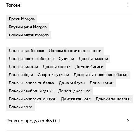
Тагове
Дрехи Morgan
Блузи и ризи Morgan
Дамски блузи Morgan
Дамски цял бански
Дамски бански oт две части
Дамски плажно облекло
Cутиени
Дамски пижами
Дамски пижами
Дамски халати
Дамски бикини
Дамски боди
Cпортни сутиени
Дамски функционално бельо
Дамски комплекти бельо
Дамски блузи
Дамски ризи
Дамски свободни дънки
Дамски джегингс
Дамски комплекти анцузи
Дамски клинове
Дамски панталони
Дамски сака
Ревю на продукта
5.0
1