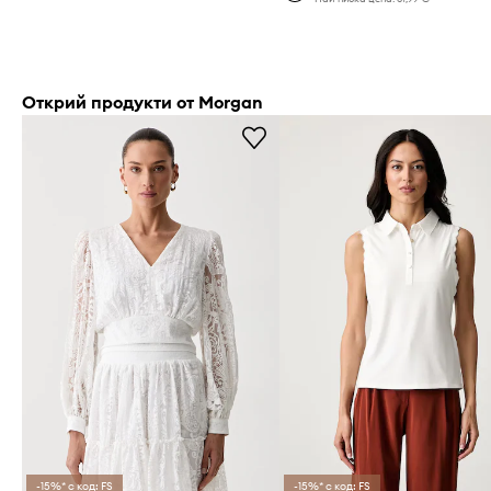
Открий продукти от Morgan
-15%* с код: FS
-15%* с код: FS