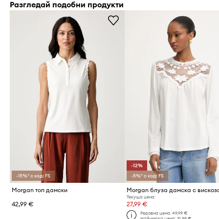
Разгледай подобни продукти
-12%
-15%* с код: FS
-5%* с код: FS
Morgan топ дамски
Morgan блуза дамска с вискоз
Текуща цена:
42,99 €
27,99 €
Редовна цена:
49,99 €
Най-ниска цена:
31,99 €