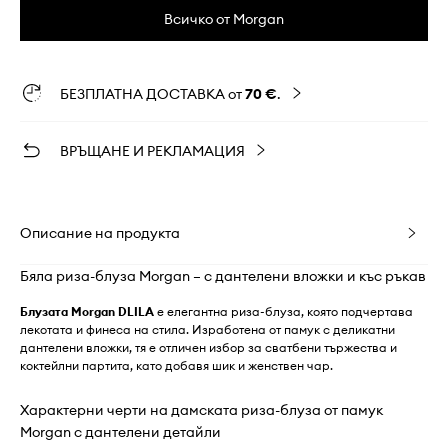
Всичко от Morgan
БЕЗПЛАТНА ДОСТАВКА от
70 €
.
ВРЪЩАНЕ И РЕКЛАМАЦИЯ
Описание на продукта
Бяла риза-блуза Morgan – с дантелени вложки и къс ръкав
Блузата Morgan DLILA
е елегантна риза-блуза, която подчертава
лекотата и финеса на стила. Изработена от памук с деликатни
дантелени вложки, тя е отличен избор за сватбени тържества и
коктейлни партита, като добавя шик и женствен чар.
Характерни черти на дамската риза-блуза от памук
Morgan с дантелени детайли