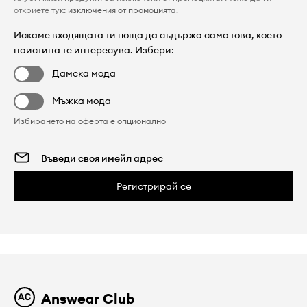
откриете тук:
изключения от промоцията
.
Искаме входящата ти поща да съдържа само това, което
наистина те интересува. Избери:
Дамска мода
Мъжка мода
Избирането на оферта е опционално
Регистрирай се
Answear Club