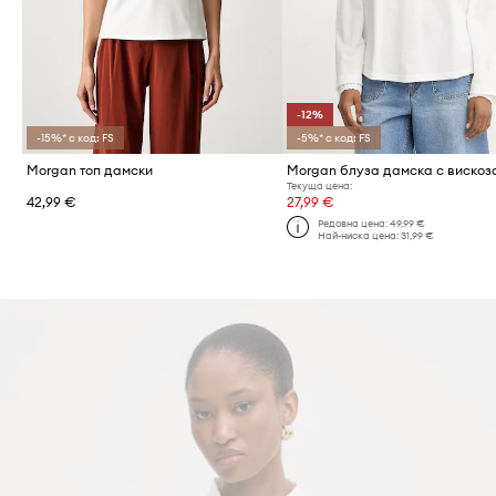
-12%
-15%* с код: FS
-5%* с код: FS
Morgan топ дамски
Morgan блуза дамска с вискоз
Текуща цена:
42,99 €
27,99 €
Редовна цена:
49,99 €
Най-ниска цена:
31,99 €