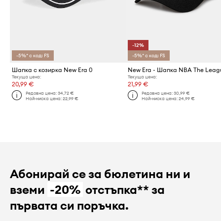
-12%
-5%* с код: FS
-5%* с код: FS
Шапка с козирка New Era 0
Текуща цена:
Текуща цена:
20,99 €
21,99 €
Редовна цена:
34,72 €
Редовна цена:
30,99 €
Най-ниска цена:
22,99 €
Най-ниска цена:
24,99 €
Абонирай се за бюлетина ни и
вземи
-20%
отстъпка** за
първата си поръчка.