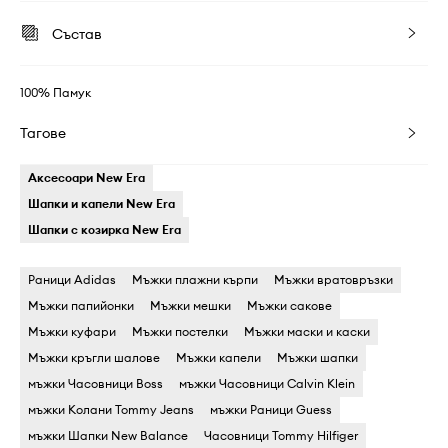
Състав
100% Памук
Тагове
Аксесоари New Era
Шапки и капели New Era
Шапки с козирка New Era
Раници Adidas
Мъжки плажни кърпи
Мъжки вратовръзки
Мъжки папийонки
Мъжки мешки
Мъжки сакове
Мъжки куфари
Мъжки постелки
Мъжки маски и каски
Мъжки кръгли шалове
Мъжки капели
Мъжки шапки
мъжки Часовници Boss
мъжки Часовници Calvin Klein
мъжки Колани Tommy Jeans
мъжки Раници Guess
мъжки Шапки New Balance
Часовници Tommy Hilfiger