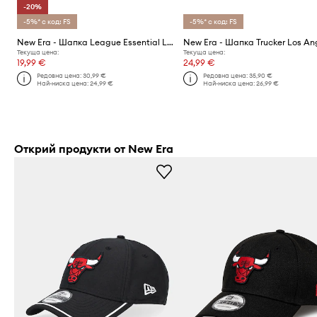
-20%
-5%* с код: FS
-5%* с код: FS
New Era - Шапка League Essential La Dodgers 9FORTY®
Текуща цена:
Текуща цена:
19,99 €
24,99 €
Редовна цена:
30,99 €
Редовна цена:
35,90 €
Най-ниска цена:
24,99 €
Най-ниска цена:
26,99 €
Открий продукти от New Era