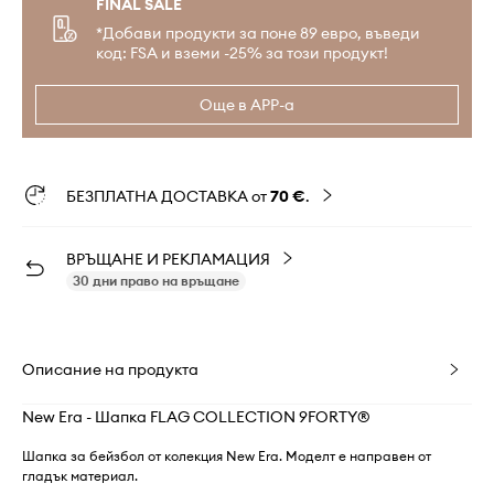
FINAL SALE
*Добави продукти за поне 89 евро, въведи
код: FSA и вземи -25% за този продукт!
Още в APP-а
БЕЗПЛАТНА ДОСТАВКА от
70 €
.
ВРЪЩАНЕ И РЕКЛАМАЦИЯ
30 дни право на връщане
Описание на продукта
New Era - Шапка FLAG COLLECTION 9FORTY®
Шапка за бейзбол от колекция New Era. Моделт е направен от
гладък материал.