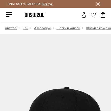
FINAL SALE % ЗАПОЧНА!
Спестявай с Answear Club
Виж тук
Answear
Той
Аксесоари
Шапки и капели
Шапки с козирка