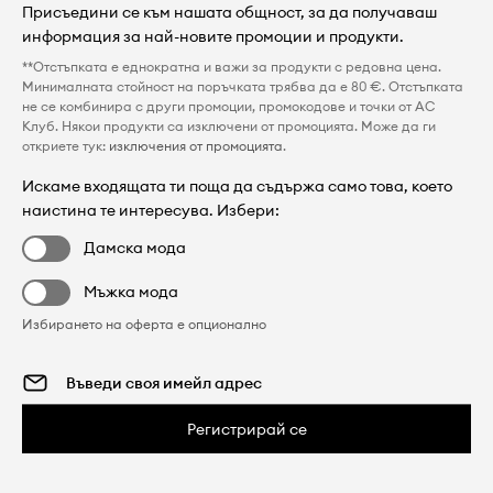
Присъедини се към нашата общност, за да получаваш
информация за най-новите промоции и продукти.
**Отстъпката е еднократна и важи за продукти с редовна цена.
Минималната стойност на поръчката трябва да е 80 €. Отстъпката
не се комбинира с други промоции, промокодове и точки от AC
Клуб. Някои продукти са изключени от промоцията. Може да ги
откриете тук:
изключения от промоцията
.
Искаме входящата ти поща да съдържа само това, което
наистина те интересува. Избери:
Дамска мода
Мъжка мода
Избирането на оферта е опционално
Регистрирай се