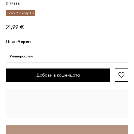
11179866
-25%* с код: FS
21,99 €
Цвят:
черен
Универсален
Добави в кошницата