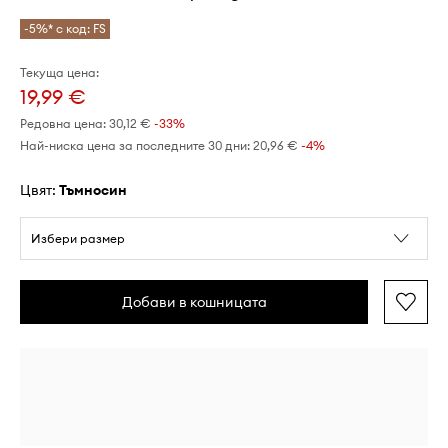
-5%* с код: FS
Текуща цена:
19,99 €
Редовна цена:
30,12 €
-33%
Най-ниска цена за последните 30 дни:
20,96 €
 -4%
Цвят:
тъмносин
Избери размер
Добави в кошницата