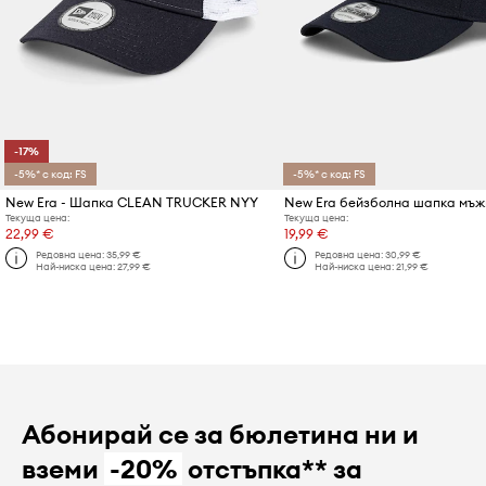
-17%
-5%* с код: FS
-5%* с код: FS
New Era - Шапка CLEAN TRUCKER NYY
New Era бейзболна шапка мъж
Текуща цена:
Текуща цена:
22,99 €
19,99 €
Редовна цена:
35,99 €
Редовна цена:
30,99 €
Най-ниска цена:
27,99 €
Най-ниска цена:
21,99 €
Абонирай се за бюлетина ни и
вземи
-20%
отстъпка** за