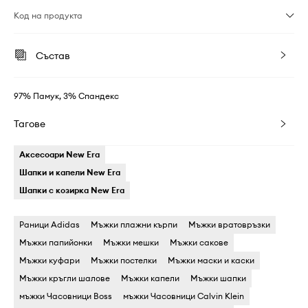
Код на продукта
Състав
97% Памук, 3% Спандекс
Тагове
Аксесоари New Era
Шапки и капели New Era
Шапки с козирка New Era
Раници Adidas
Мъжки плажни кърпи
Мъжки вратовръзки
Мъжки папийонки
Мъжки мешки
Мъжки сакове
Мъжки куфари
Мъжки постелки
Мъжки маски и каски
Мъжки кръгли шалове
Мъжки капели
Мъжки шапки
мъжки Часовници Boss
мъжки Часовници Calvin Klein