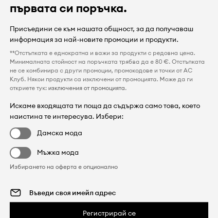
първата си поръчка.
Присъедини се към нашата общност, за да получаваш
информация за най-новите промоции и продукти.
**Отстъпката е еднократна и важи за продукти с редовна цена.
Минималната стойност на поръчката трябва да е 80 €. Отстъпката
не се комбинира с други промоции, промокодове и точки от AC
Клуб. Някои продукти са изключени от промоцията. Може да ги
откриете тук:
изключения от промоцията
.
Искаме входящата ти поща да съдържа само това, което
наистина те интересува. Избери:
Дамска мода
Мъжка мода
Избирането на оферта е опционално
Регистрирай се