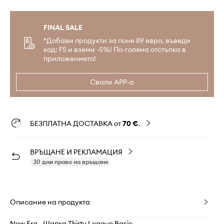
FINAL SALE
*Добави продукти за поне 89 евро, въведи
код: FS и вземи -5%! По-голяма отстъпка в
приложението!
Свали APP-а
БЕЗПЛАТНА ДОСТАВКА от
70 €
.
ВРЪЩАНЕ И РЕКЛАМАЦИЯ
30 дни право на връщане
Описание на продукта
New Era - Шапка Thirty League Basic