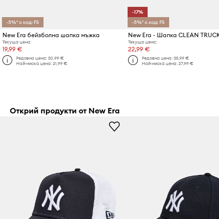
-17%
-5%* с код: FS
-5%* с код: FS
New Era бейзболна шапка мъжка
New Era - Шапка CLEAN TRUC
Текуща цена:
Текуща цена:
19,99 €
22,99 €
Редовна цена:
30,99 €
Редовна цена:
35,99 €
Най-ниска цена:
21,99 €
Най-ниска цена:
27,99 €
Открий продукти от New Era