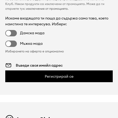
Клуб. Някои продукти са изключени от промоцията. Може да ги
откриете тук:
изключения от промоцията
.
Искаме входящата ти поща да съдържа само това, което
наистина те интересува. Избери:
Дамска мода
Мъжка мода
Избирането на оферта е опционално
Регистрирай се