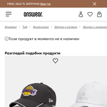
FINAL SALE % ЗАПОЧНА!
Спестявай с Answear Club
Виж тук
Answear
Той
Аксесоари
Шапки и капели
Шапки с козирка
Този продукт в момента не е наличен
Разгледай подобни продукти