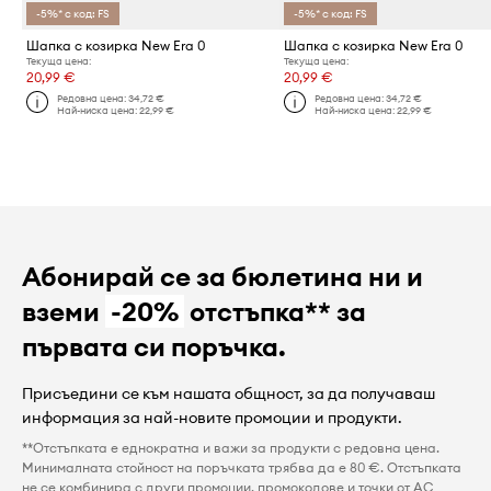
-5%* с код: FS
-5%* с код: FS
Шапка с козирка New Era 0
Шапка с козирка New Era 0
Текуща цена:
Текуща цена:
20,99 €
20,99 €
Редовна цена:
34,72 €
Редовна цена:
34,72 €
Най-ниска цена:
22,99 €
Най-ниска цена:
22,99 €
Абонирай се за бюлетина ни и
вземи
-20%
отстъпка** за
първата си поръчка.
Присъедини се към нашата общност, за да получаваш
информация за най-новите промоции и продукти.
**Отстъпката е еднократна и важи за продукти с редовна цена.
Минималната стойност на поръчката трябва да е 80 €. Отстъпката
не се комбинира с други промоции, промокодове и точки от AC