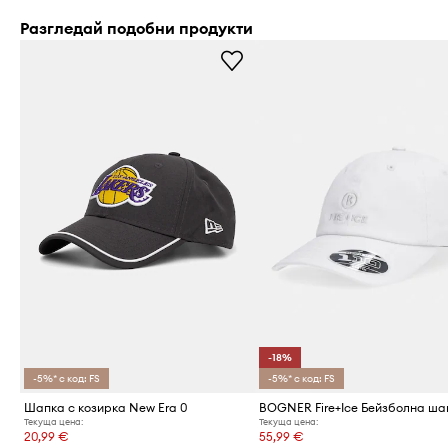
Разгледай подобни продукти
-18%
-5%* с код: FS
-5%* с код: FS
Шапка с козирка New Era 0
Текуща цена:
Текуща цена:
20,99 €
55,99 €