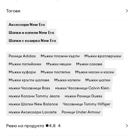
Тагове
Аксесоари New Era
Шапки и капели New Era
Шапки с козирка New Era
Раници Adidas
Мъжки плажни кърпи
Мъжки вратовръзки
Мъжки папийонки
Мъжки мешки
Мъжки сакове
Мъжки куфари
Мъжки постелки
Мъжки маски и каски
Мъжки кръгли шалове
Мъжки капели
Мъжки шапки
мъжки Часовници Boss
мъжки Часовници Calvin Klein
мъжки Колани Tommy Jeans
мъжки Раници Guess
мъжки Шапки New Balance
Часовници Tommy Hilfiger
мъжки Аксесоари Lacoste
Раници Under Armour
Ревю на продукта
4.8
4