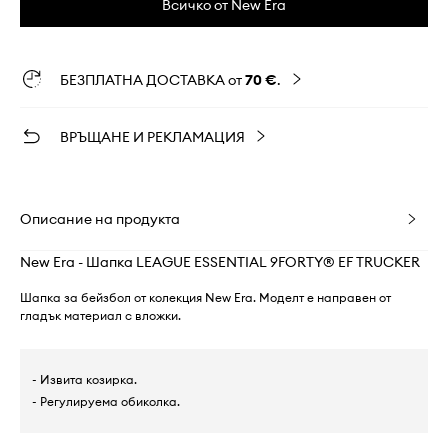
Всичко от New Era
БЕЗПЛАТНА ДОСТАВКА от
70 €
.
ВРЪЩАНЕ И РЕКЛАМАЦИЯ
Описание на продукта
New Era - Шапка LEAGUE ESSENTIAL 9FORTY® EF TRUCKER
Шапка за бейзбол от колекция New Era. Моделт е направен от
гладък материал с вложки.
- Извита козирка.
- Регулируема обиколка.