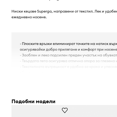
Ниски кецове Superga, направени от текстил. Лек и удобе
ежедневно носене.
- Плоските връзки елиминират точките на натиск върх
осигурявайки добро прилягане и комфорт при носене
- Заоблен и леко подсилен преден участък на обувкат
- Твърдата пета осигурява отлична опора за глезена и
- Текстилната вътрешност е удобна за крака и улесн
обувките чисти.
- Гумената подметка е издръжлива и устойчива на п
- Платформа.
- Височина на платформата: 3,5 cm.
Подобни модели