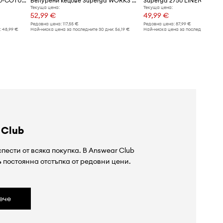
Superga - Ниски кецове 2750-COTU CLASSIC
Велурени кецове Superga WORKS HAIRY SUEDE
Текуща цена:
Текуща цена:
52,99 €
49,99 €
Редовна цена:
117,55 €
Редовна цена:
87,99 €
:
48,99 €
Най-ниска цена за последните 30 дни:
56,19 €
Най-ниска цена за последните 30 дн
 Club
пести от всяка покупка. В Answear Club
%
постоянна отстъпка от редовни цени.
ече