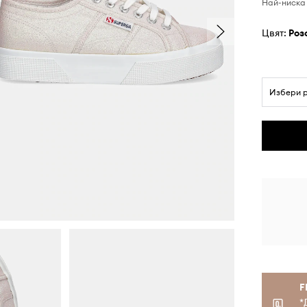
Най-ниска 
Цвят:
роз
Избери 
F
*