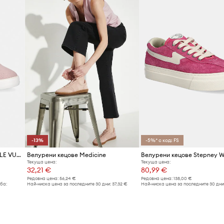
-13%
-5%* с код: FS
Tommy Hilfiger TH LOW PROFILE VULC CANVAS ниски кецове дамски
Велурени кецове Medicine
Текуща цена:
Текуща цена:
32,21 €
80,99 €
Редовна цена:
56,24 €
Редовна цена:
138,00 €
ба:
Най-ниска цена за последните 30 дни:
37,32 €
Най-ниска цена за последните 30 дни