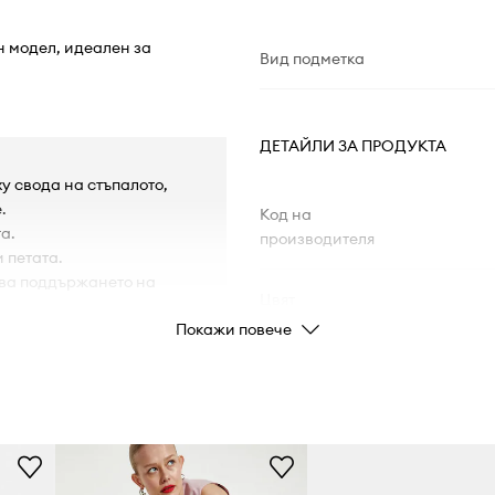
н модел, идеален за
Вид подметка
ДЕТАЙЛИ ЗА ПРОДУКТА
у свода на стъпалото,
.
Код на
а.
производителя
 петата.
ява поддържането на
Цвят
Покажи повече
овреди.
Марка
Код на продукта