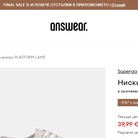
 и връщане за поръчки над 70 EUR
FINAL SALE % И ПОВЕЧЕ ОТСТЪПКИ В ПРИЛОЖЕНИЕТО |
Доставка 1-5 дни
Открий
Сп
 Superga PLATFORM LAME
Superga
Ниск
в оранжев
-5%* с ко
Текуща цен
39,99 
Редовна ц