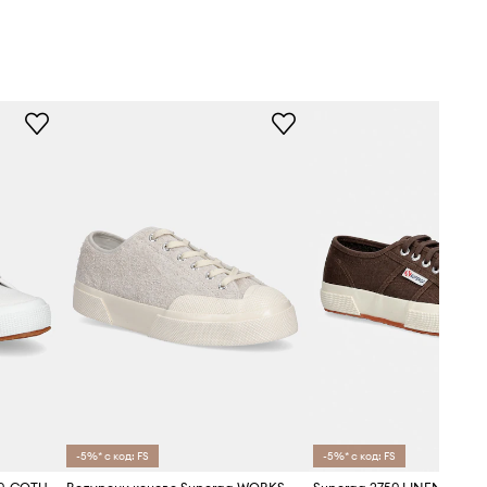
-5%* с код: FS
-5%* с код: FS