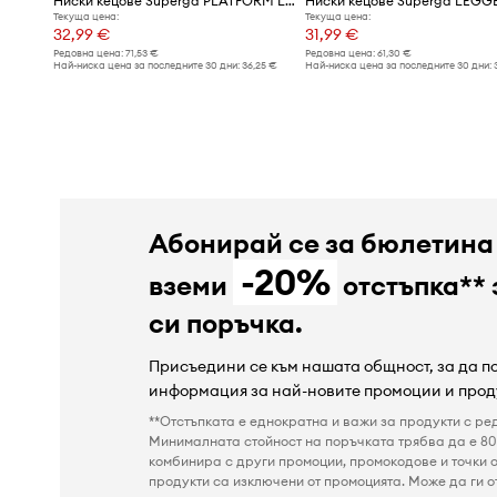
Ниски кецове Superga PLATFORM LEGGERA
Ниски кецове Superga LEGG
Текуща цена:
Текуща цена:
32,99 €
31,99 €
Редовна цена:
71,53 €
Редовна цена:
61,30 €
Най-ниска цена за последните 30 дни:
36,25 €
Най-ниска цена за последните 30 дни:
Абонирай се за бюлетина
-20%
вземи
отстъпка** 
си поръчка.
Присъедини се към нашата общност, за да 
информация за най-новите промоции и прод
**Отстъпката е еднократна и важи за продукти с ре
Минималната стойност на поръчката трябва да е 80 
комбинира с други промоции, промокодове и точки о
продукти са изключени от промоцията. Може да ги от