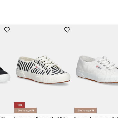
-11%
-5%* с код: FS
-5%* с код: FS