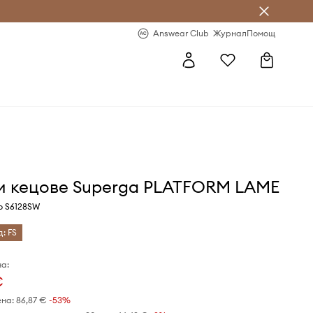
естявай с Answear Club
-20% за първа поръчка
Answear Club
Журнал
Помощ
и кецове Superga PLATFORM LAME
о S6128SW
д: FS
а:
€
ена:
86,87 €
-53%