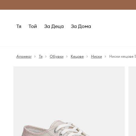
Само оригинални продукти
Безплатни доставка
Тя
Той
За Деца
За Дома
Answear
Тя
Обувки
Кецове
Ниски
Ниски кецове