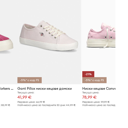
-21%
-5%* с код: FS
-5%* с код: FS
Велурени кецове Stepney Workers Club DELLOW S-STRIKE CUP GEO-MERGED
Gant Pillox ниски кецове дамски
Текуща цена:
Текуща цена:
41,99 €
78,99 €
Редовна цена:
66,99 €
Редовна цена:
99,99 €
:
85,99 €
Най-ниска цена за последните 30 дни:
44,99 €
Най-ниска цена за последните 30 дн