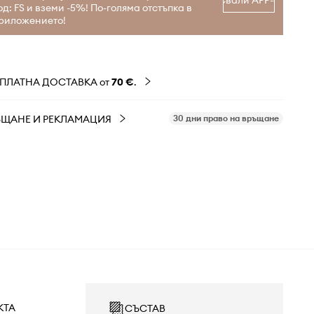
Свали APP-а
од: FS и вземи -5%! По-голяма отстъпка в
риложението!
ЗПЛАТНА ДОСТАВКА от
70 €
.
ЪЩАНЕ И РЕКЛАМАЦИЯ
30 дни право на връщане
КТА
СЪСТАВ