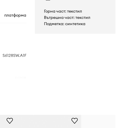
Горна част: текстил
платформа
Вътрешна част: текстил
Подметка: синтетика
S6128SW.A1F
розов
Superga