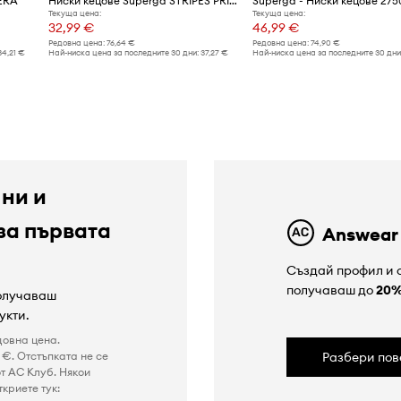
ERA
Ниски кецове Superga STRIPES PRINT
Текуща цена:
Текуща цена:
32,99 €
46,99 €
Редовна цена:
76,64 €
Редовна цена:
74,90 €
34,21 €
Най-ниска цена за последните 30 дни:
37,27 €
Най-ниска цена за последните 30 дни
 ни и
за първата
Answear
Създай профил и с
получаваш до
20
получаваш
укти.
довна цена.
€. Отстъпката не се
Разбери пов
т AC Клуб. Някои
криете тук: