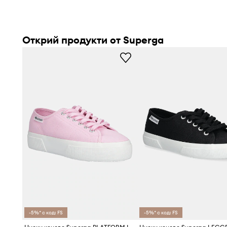
Открий продукти от Superga
-5%* с код: FS
-5%* с код: FS