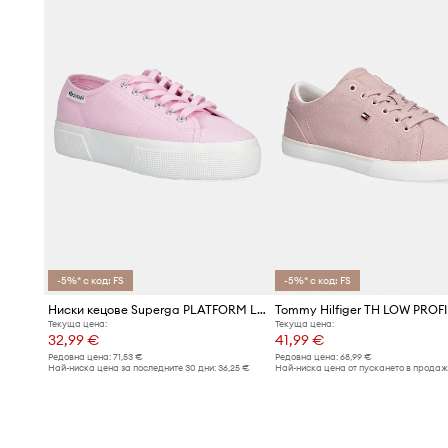
-5%* с код: FS
-5%* с код: FS
Ниски кецове Superga PLATFORM LEGGERA
Текуща цена:
Текуща цена:
32,99 €
41,99 €
Редовна цена:
71,53 €
Редовна цена:
68,99 €
Най-ниска цена за последните 30 дни:
36,25 €
Най-ниска цена от пускането в продаж
43,99 €