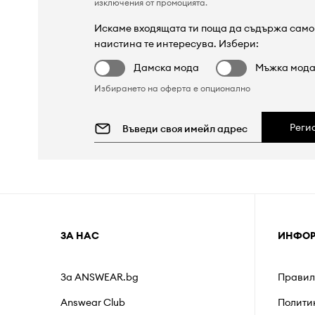
изключения от промоцията
.
Искаме входящата ти поща да съдържа само 
наистина те интересува. Избери:
Дамска мода
Мъжка мод
Избирането на оферта е опционално
Реги
ЗА НАС
ИНФО
За ANSWEAR.bg
Правил
Answear Club
Полити