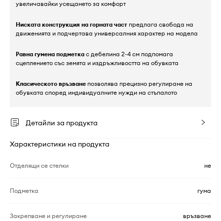
увеличавайки усещането за комфорт
Ниската конструкция на горната част
предлага свобода на
движенията и подчертава универсалния характер на модела
Равна гумена подметка
с дебелина 2-4 см подпомага
сцеплението със земята и издръжливостта на обувката
Класическото връзване
позволява прецизно регулиране на
обувката според индивидуалните нужди на стъпалото
Детайли за продукта
Характеристики на продукта
Отделящи се стелки
не
Подметка
гума
Закрепване и регулиране
връзване