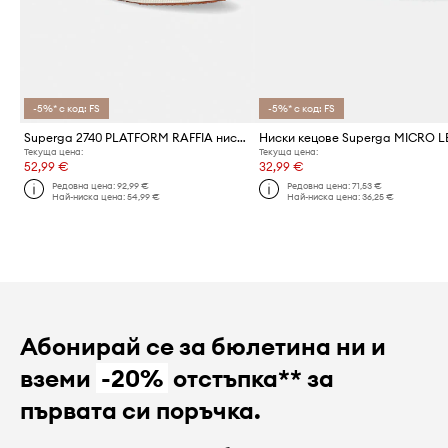
-5%* с код: FS
-5%* с код: FS
Superga 2740 PLATFORM RAFFIA ниски кецове дамски
Текуща цена:
Текуща цена:
52,99 €
32,99 €
Редовна цена:
92,99 €
Редовна цена:
71,53 €
Най-ниска цена:
54,99 €
Най-ниска цена:
36,25 €
Абонирай се за бюлетина ни и
вземи
-20%
отстъпка** за
първата си поръчка.