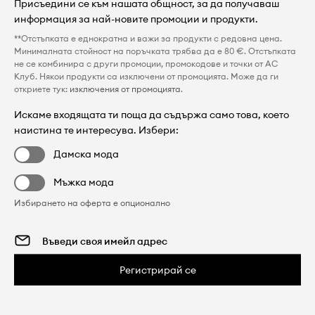
Присъедини се към нашата общност, за да получаваш
информация за най-новите промоции и продукти.
**Отстъпката е еднократна и важи за продукти с редовна цена.
Минималната стойност на поръчката трябва да е 80 €. Отстъпката
не се комбинира с други промоции, промокодове и точки от AC
Клуб. Някои продукти са изключени от промоцията. Може да ги
откриете тук:
изключения от промоцията
.
Искаме входящата ти поща да съдържа само това, което
наистина те интересува. Избери:
Дамска мода
Мъжка мода
Избирането на оферта е опционално
Регистрирай се