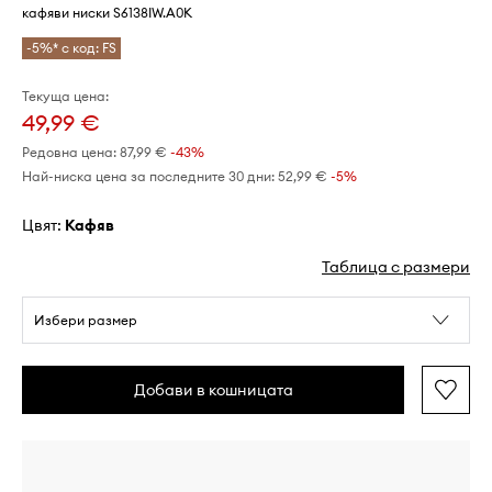
кафяви ниски S6138IW.A0K
-5%* с код: FS
Текуща цена:
49,99 €
Редовна цена:
87,99 €
-43%
Най-ниска цена за последните 30 дни:
52,99 €
 -5%
Цвят:
кафяв
Таблица с размери
Избери размер
Добави в кошницата