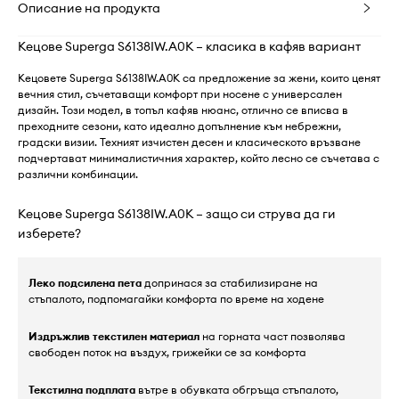
Описание на продукта
Кецове Superga S6138IW.A0K – класика в кафяв вариант
Кецовете Superga S6138IW.A0K са предложение за жени, които ценят
вечния стил, съчетаващи комфорт при носене с универсален
дизайн. Този модел, в топъл кафяв нюанс, отлично се вписва в
преходните сезони, като идеално допълнение към небрежни,
градски визии. Техният изчистен десен и класическото връзване
подчертават минималистичния характер, който лесно се съчетава с
различни комбинации.
Кецове Superga S6138IW.A0K – защо си струва да ги
изберете?
Леко подсилена пета
допринася за стабилизиране на
стъпалото, подпомагайки комфорта по време на ходене
Издръжлив текстилен материал
на горната част позволява
свободен поток на въздух, грижейки се за комфорта
Текстилна подплата
вътре в обувката обгръща стъпалото,