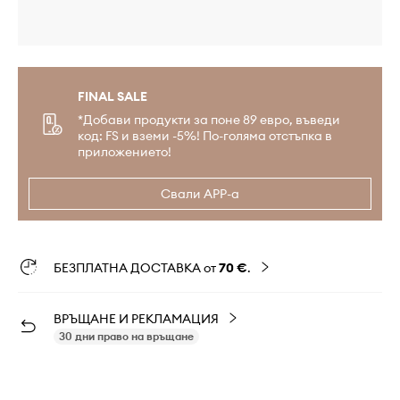
FINAL SALE
*Добави продукти за поне 89 евро, въведи
код: FS и вземи -5%! По-голяма отстъпка в
приложението!
Свали APP-а
БЕЗПЛАТНА ДОСТАВКА от
70 €
.
ВРЪЩАНЕ И РЕКЛАМАЦИЯ
30 дни право на връщане