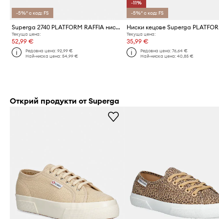
-11%
-5%* с код: FS
-5%* с код: FS
Superga 2740 PLATFORM RAFFIA ниски кецове дамски
Текуща цена:
Текуща цена:
52,99 €
35,99 €
Редовна цена:
92,99 €
Редовна цена:
76,64 €
Най-ниска цена:
54,99 €
Най-ниска цена:
40,85 €
Открий продукти от Superga