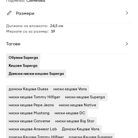
Подметка
:
Синтетика
Размери
Дължина на вложката
:
24,5 см
Мерките са за размер
:
39
Тагове
Обувки Superga
Кецове Superga
Дамски ниски кецове Superga
дамски Кецове Guess
ниски кецове Vans
ниски кецове Tommy Hilfiger
ниски кецове Superga
ниски кецове Pepe Jeans
ниски кецове Native
ниски кецове Mustang
ниски кецове DC
ниски кецове Converse
ниски кецове Big Star
ниски кецове Answear Lab
Дамски Кецове Vans
дамски Кецове Tommy Hilfiger
дамски Кецове Superga