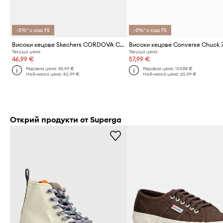
-5%* с код: FS
-5%* с код: FS
Високи кецове Skechers CORDOVA CLASSIC
Текуща цена:
Текуща цена:
46,99 €
57,99 €
Редовна цена:
85,99 €
Редовна цена:
109,88 €
Най-ниска цена:
50,99 €
Най-ниска цена:
60,99 €
Открий продукти от Superga