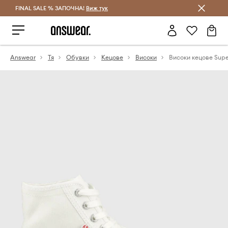
FINAL SALE % ЗАПОЧНА!
Спестявай с Answear Club
Виж тук
Answear
Тя
Обувки
Кецове
Високи
Високи кецове Sup