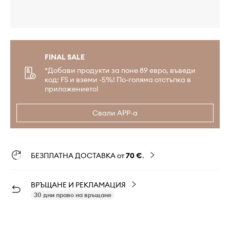
FINAL SALE
*Добави продукти за поне 89 евро, въведи
код: FS и вземи -5%! По-голяма отстъпка в
приложението!
Свали APP-а
БЕЗПЛАТНА ДОСТАВКА от
70 €
.
ВРЪЩАНЕ И РЕКЛАМАЦИЯ
30 дни право на връщане