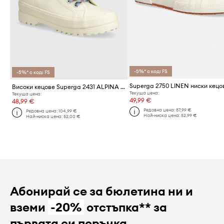
-5%* с код: FS
-5%* с код: FS
Високи кецове Superga 2431 ALPINA TREK SHOELACES
Текуща цена:
Текуща цена:
49,99 €
48,99 €
Редовна цена:
87,99 €
Редовна цена:
104,99 €
Най-ниска цена:
52,99 €
Най-ниска цена:
52,00 €
Абонирай се за бюлетина ни и
вземи
-20%
отстъпка** за
първата си поръчка.