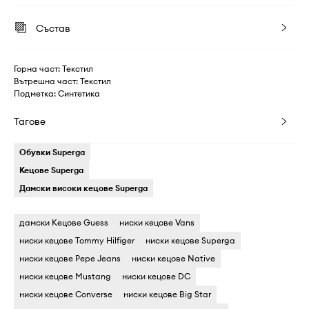
Състав
Горна част: Текстил
Вътрешна част: Текстил
Подметка: Синтетика
Тагове
Обувки Superga
Кецове Superga
Дамски високи кецове Superga
дамски Кецове Guess
ниски кецове Vans
ниски кецове Tommy Hilfiger
ниски кецове Superga
ниски кецове Pepe Jeans
ниски кецове Native
ниски кецове Mustang
ниски кецове DC
ниски кецове Converse
ниски кецове Big Star