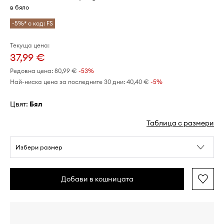
в бяло
-5%* с код: FS
Текуща цена:
37,99 €
Редовна цена:
80,99 €
-53%
Най-ниска цена за последните 30 дни:
40,40 €
 -5%
Цвят:
бял
Таблица с размери
Избери размер
Добави в кошницата