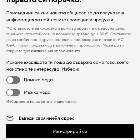
Присъедини се към нашата общност, за да получаваш
информация за най-новите промоции и продукти.
**Отстъпката е еднократна и важи за продукти с редовна цена.
Минималната стойност на поръчката трябва да е 80 €. Отстъпката
не се комбинира с други промоции, промокодове и точки от AC
Клуб. Някои продукти са изключени от промоцията. Може да ги
откриете тук:
изключения от промоцията
.
Искаме входящата ти поща да съдържа само това, което
наистина те интересува. Избери:
Дамска мода
Мъжка мода
Избирането на оферта е опционално
Регистрирай се